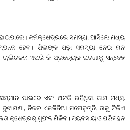
କ ହୋଇପାରେ। କର୍ମକ୍ଷେତ୍ରରେ ସମସ୍ୟା ଆସିଲେ ମଧ୍ୟ
୍ପନ୍ନ ହେବ। ପିଲାଙ୍କ ପଢ଼ା ସମସ୍ୟା ନେଇ ମନ
, ଚାଲିଚଳନ ଏପରି କି ପ୍ରତ୍ୟେକ ଘଟଣାକୁ ସନ୍ଦେହ
 ସମ୍ମାନ ପାଇବେ ଏବଂ ଅଟକି ରହିଥିବା କାମ ମଧ୍ୟ
ବୁଝାମଣା, ନିଜର ଏକଜିଦିଆ ମନୋବୃତ୍ତି, ତାକୁ ଟିକିଏ
ଦିକତା କ୍ଷେତ୍ରରୁ ସୁଫଳ ମିଳିବ। ବ୍ୟବସାୟ ଓ ପରିବହନ