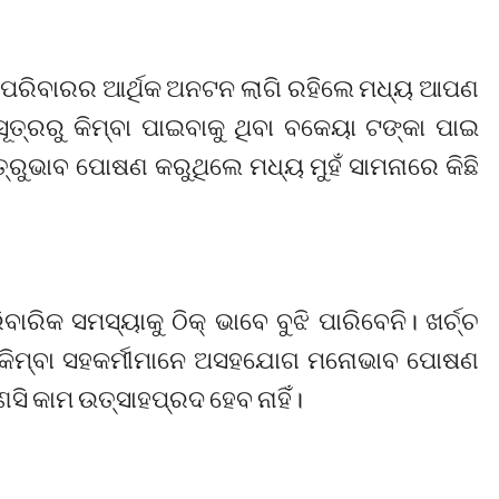
ତି। ପରିବାରର ଆର୍ଥିକ ଅନଟନ ଲାଗି ରହିଲେ ମଧ୍ୟ ଆପଣ
ସୂତ୍ରରୁ କିମ୍ବା ପାଇବାକୁ ଥିବା ବକେୟା ଟଙ୍କା ପାଇ
ରୁଭାବ ପୋଷଣ କରୁଥିଲେ ମଧ୍ୟ ମୁହଁ ସାମନାରେ କିଛି
ାରିକ ସମସ୍ୟାକୁ ଠିକ୍‌ ଭାବେ ବୁଝି ପାରିବେନି। ଖର୍ଚ୍ଚ
ଧୁ କିମ୍ବା ସହକର୍ମୀମାନେ ଅସହଯୋଗ ମନୋଭାବ ପୋଷଣ
ି କାମ ଉତ୍ସାହପ୍ରଦ ହେବ ନାହିଁ।