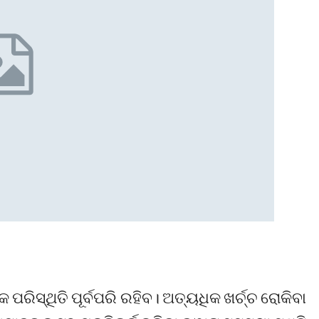
ପରିସ୍ଥିତି ପୂର୍ବପରି ରହିବ। ଅତ୍ୟଧିକ ଖର୍ଚ୍ଚ ରୋକିବା