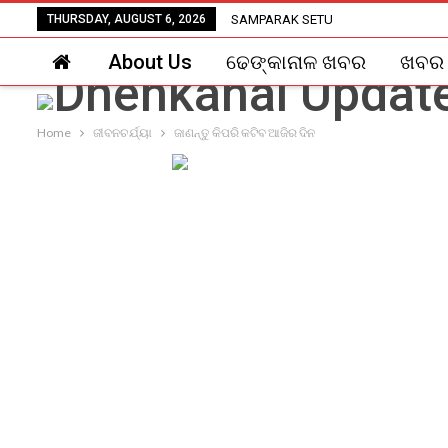
THURSDAY, AUGUST 6, 2026
SAMPARAK SETU
About Us
ଢେଙ୍କାନାଳ ଖବର
ଖବର
Home
ଜୀବନଚର୍ଯ୍ୟା
ଜାଣନ୍ତୁ କିପରି କଟିବ ଆଜିର ଦିନ