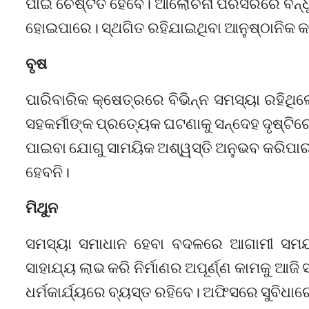
ପାଇଁ ଚେଷ୍ଟିତ ହେବେ। ଆଲୋଚନା ପରିସରରେ ବନ୍ଧୁମାନ
ହୋଇପାରେ। ସ୍ଥଗିତ ରହିଯାଇଥିବା ଆନୁଷ୍ଠାନିକ କାମ
ବୃଷ
ପାରିବାରିକ କ୍ଷେତ୍ରରେ ବିଭିନ୍ନ ସମସ୍ୟା ରହିଥିଲେ
ସହକର୍ମୀଙ୍କ ପ୍ରତ୍ୟେକ ଘଟଣାକୁ ସନ୍ଦେହ ଦୃଷ୍ଟିରେ 
ପାଇବା ଯୋଗୁ ସାମୟିକ ଅଶ୍ୱସ୍ତି ଅନୁଭବ କରିପାରନ୍
ହେବନି।
ମିଥୁନ
ସମସ୍ୟା ସମାଧାନ ହେବା ବଦଳରେ ଆଗାମୀ ସମୟ 
ସାହାଯ୍ୟ ଲାଭ କରି ନିର୍ମାଣର ଅପୂର୍ଣ୍ଣ କାମକୁ ଆଜି ସ
ଧର୍ମକାର୍ଯ୍ୟରେ ବ୍ୟସ୍ତ ରହିବେ। ଅଫିସରେ ସୁବି