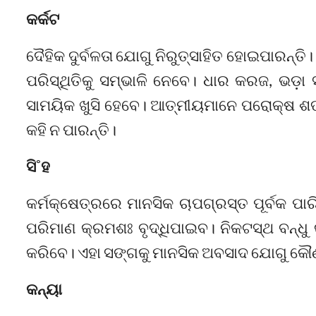
କର୍କଟ
ଦୈହିକ ଦୁର୍ବଳତା ଯୋଗୁ ନିରୁତ୍ସାହିତ ହୋଇପାରନ୍
ପରିସ୍ଥିତିକୁ ସମ୍ଭାଳି ନେବେ। ଧାର କରଜ, ଭଡ଼ା 
ସାମୟିକ ଖୁସି ହେବେ। ଆତ୍ମୀୟମାନେ ପରୋକ୍ଷ ଶତ୍
କହି ନ ପାରନ୍ତି।
ସି˚ହ
କର୍ମକ୍ଷେତ୍ରରେ ମାନସିକ ଚାପଗ୍ରସ୍ତ ପୂର୍ବକ ପାରିବ
ପରିମାଣ କ୍ରମଶଃ ବୃଦ୍ଧିପାଇବ। ନିକଟସ୍ଥ ବନ୍
କରିବେ। ଏହା ସଙ୍ଗକୁ ମାନସିକ ଅବସାଦ ଯୋଗୁ କୌଣସ
କନ୍ୟା