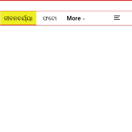
ଜୀବନଚର୍ଯ୍ୟା
ଫଟୋ
More