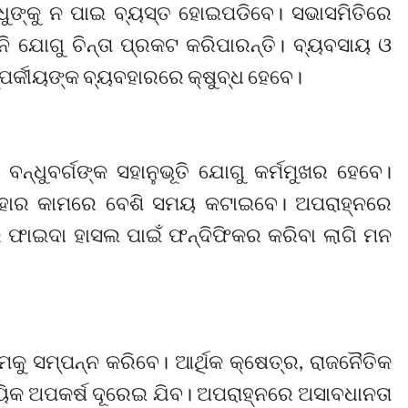
ନ୍ଧୁଙ୍କୁ ନ ପାଇ ବ୍ୟସ୍ତ ହୋଇପଡିବେ। ସଭାସମିତିରେ
ାନି ଯୋଗୁ ଚିନ୍ତା ପ୍ରକଟ କରିପାରନ୍ତି। ବ୍ୟବସାୟ ଓ
୍ପର୍କୀୟଙ୍କ ବ୍ୟବହାରରେ କ୍ଷୁବ୍ଧ ହେବେ।
ବନ୍ଧୁବର୍ଗଙ୍କ ସହାନୁଭୂତି ଯୋଗୁ କର୍ମମୁଖର ହେବେ।
 ବାହାର କାମରେ ବେଶି ସମୟ କଟାଇବେ। ଅପରାହ୍ନରେ
 ଫାଇଦା ହାସଲ ପାଇଁ ଫନ୍ଦିଫିକର କରିବା ଲାଗି ମନ
କୁ ସମ୍ପନ୍ନ କରିବେ। ଆର୍ଥିକ କ୍ଷେତ୍ର, ରାଜନୈତିକ
ାୟିକ ଅପକର୍ଷ ଦୂରେଇ ଯିବ। ଅପରାହ୍ନରେ ଅସାବଧାନତା