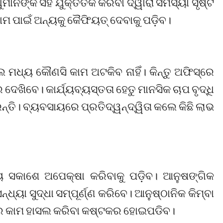
ଙ୍କ ସହ ଯୁକ୍ତିତର୍କ କରିବା ଦ୍ୱାରା ସମସ୍ୟା ସୃଷ୍ଟି
 ପାଇଁ ଅନ୍ୟକୁ କୈଫିୟତ୍‌ ଦେବାକୁ ପଡ଼ିବ।
 ମଧ୍ୟ କୌଣସି କାମ ଅଟକିବ ନାହିଁ। କିନ୍ତୁ ଅଫିସ୍‌ରେ
ଦେଖିବେ। କାର୍ଯ୍ୟବ୍ୟସ୍ତତା ହେତୁ ମାନସିକ ଚାପ ବୃଦ୍ଧି
ତି। ବ୍ୟବସାୟରେ ପ୍ରତିଦ୍ୱନ୍ଦ୍ୱିତା କଲେ କିଛି ଲାଭ
ସକାଶେ ଅପେକ୍ଷା କରିବାକୁ ପଡ଼ିବ। ଆନୁଷଙ୍ଗିକ
ନ୍ଧ୍ୟା ସୁଦ୍ଧା ସମ୍ପୂର୍ଣ୍ଣ କରିବେ। ଆନୁଷ୍ଠାନିକ କିମ୍ବା
ଧାରେ କାମ ହାସଲ କରିବା କଷ୍ଟକର ହୋଇପଡିବ।