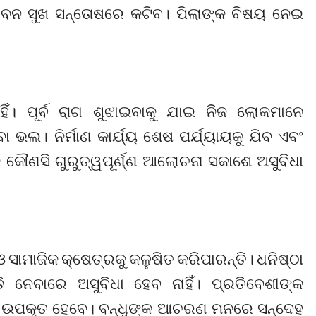
ୀବନ ସୁଖ ସନ୍ତୋଷରେ କଟିବ। ପିଲାଙ୍କ ବିଷୟ ନେଇ
। ପୂର୍ବ ରାଗ ଶୁଝାଇବାକୁ ଯାଇ ନିଜ ଲୋକମାନେ
ା ଭଲ। ନିର୍ମାଣ କାର୍ଯ୍ୟ ଶେଷ ପର୍ଯ୍ୟାୟକୁ ଯିବ ଏବଂ
 କୌଣସି ଗୁରୁତ୍ୱପୂର୍ଣ୍ଣ ଆଲୋଚନା ସକାଶେ ଅସୁବିଧା
କ ଓ ସାମାଜିକ କ୍ଷେତ୍ରକୁ କଳୁଷିତ କରିପାରନ୍ତି। ଧନିଷ୍ଠା
ଡି ନେବାରେ ଅସୁବିଧା ହେବ ନାହିଁ। ପ୍ରତିବେଶୀଙ୍କ
ରେ ଉପକୃତ ହେବେ। ବନ୍ଧୁଙ୍କ ଆଚରଣ ମନରେ ସନ୍ଦେହ