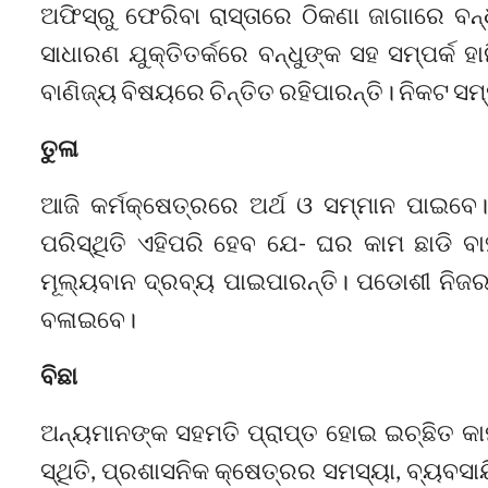
ଅଫିସ୍‌ରୁ ଫେରିବା ରାସ୍ତାରେ ଠିକଣା ଜାଗାରେ ବ
ସାଧାରଣ ଯୁକ୍ତିତର୍କରେ ବନ୍ଧୁଙ୍କ ସହ ସମ୍ପର୍କ ହ
ବାଣିଜ୍ୟ ବିଷୟରେ ଚିନ୍ତିତ ରହିପାରନ୍ତି। ନିକଟ ସମ
ତୁଳା
ଆଜି କର୍ମକ୍ଷେତ୍ରରେ ଅର୍ଥ ଓ ସମ୍ମାନ ପାଇବେ। 
ପରିସ୍ଥିତି ଏହିପରି ହେବ ଯେ- ଘର କାମ ଛାଡି
ମୂଲ୍ୟବାନ ଦ୍ରବ୍ୟ ପାଇପାରନ୍ତି। ପଡୋଶୀ ନିଜର
ବଳାଇବେ।
ବିଛା
ଅନ୍ୟମାନଙ୍କ ସହମତି ପ୍ରାପ୍ତ ହୋଇ ଇଚ୍ଛିତ କାମ
ସ୍ଥିତି, ପ୍ରଶାସନିକ କ୍ଷେତ୍ରର ସମସ୍ୟା, ବ୍ୟବସ