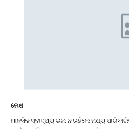
ମେଷ
ମାନସିକ ସ୍ବାସ୍ଥ୍ୟ ଭଲ ନ ରହିଲେ ମଧ୍ୟ ପାରିବାରିକ 