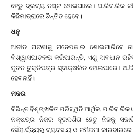
ହେତୁ ଦ୍ରବ୍ୟ ନଷ୍ଟ ହୋଇପାରେ। ପାରିବାରିକ ଜ
କିଛିମାତ୍ରାରେ ଚିନ୍ତିତ ହେବେ।
ଧନୁ
ଅତୀତ ଘଟଣାକୁ ମନେପକାଇ ଶୋଇପାରିବେ ନାହିଁ
ବିଶ୍ୱାସଘାତକତା କରିପାରନ୍ତି, ଏଣୁ ସାବଧାନ ରହିବ
ନୂତନ ଚୁକ୍ତିପତ୍ର ସ୍ବାକ୍ଷରିତ ହୋଇପାରେ। ଆଜି
ହେବନାହିଁ।
ମକର
ବିଭିନ୍ନ ବିଶୃଙ୍ଖଳିତ ପରିସ୍ଥିତି ଆର୍ଥିକ, ପାରିବାରି
ନକ୍ଷତ୍ର ନିଜର ଦୂରଦର୍ଶିତା ହେତୁ ନିଜକୁ ସଜା
ସୌହାର୍ଦ୍ଦ୍ୟରୁ ବ୍ୟବସାୟ ଓ ଜମିଜମା କାରବାର