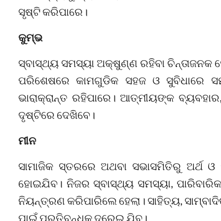
ସୃଷ୍ଟି କରିପାରେ।
କୁମ୍ଭ
ସ୍ବାସ୍ଥ୍ୟ ସମସ୍ୟା ଅକ୍ଷୁଣ୍ଣ ରହିବା ଚିନ୍ତାଜନ
ପରିଶେଷରେ କାମଗୁଡିକ ସହଜ ଓ ସୁବିଧାରେ ସମ
ଭାରାକ୍ରାନ୍ତ ରହିପାରେ। ଆତ୍ମୀୟଙ୍କ ବ୍ୟବହାର
ଦୃଷ୍ଟିରେ ଦେଖିବେ।
ମୀନ
ସାମାଜିକ ସ୍ତରରେ ଅଥବା ସଭାସମିତିରୁ ଅର୍ଥ ଓ
ହୋଇଯିବ। ନିଜର ସ୍ବାସ୍ଥ୍ୟ ସମସ୍ୟା, ପାରିବାରିକ 
ନିୟନ୍ତ୍ରଣ କରିପାରିଲେ ହେଲା। ସାହିତ୍ୟ, ସାମ୍ବା
ପାଇଁ ପ୍ରତିବନ୍ଧକ ଦୂରେଇ ଯିବ।