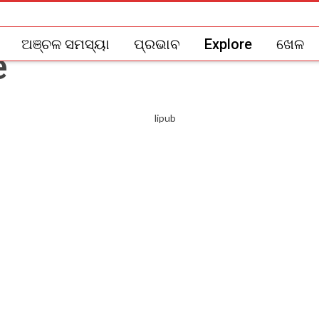
ଅଞ୍ଚଳ ସମସ୍ୟା
ପ୍ରଭାବ
Explore
ଖେଳ