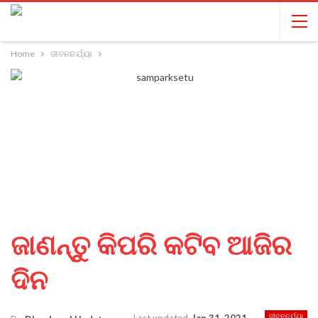
Home
ଜୀବନଚର୍ଯ୍ୟା
ଜାଣନ୍ତୁ କିପରି କଟିବ ଆଜିର
ଦିନ
ଜୀବନଚର୍ଯ୍ୟା