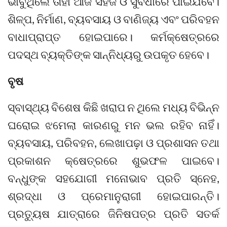
ଭାବୁଥିଲେ ତାହା ଆଜି ସହଜ ଓ ସୁବିଧାରେ ପାଇଯିବେ।
ଶିଳ୍ପ, ନିର୍ମାଣ, ବ୍ୟବସାୟ ଓ ବାଣିଜ୍ୟ ଏବଂ ପରିବହନ
ବାଧାପ୍ରାପ୍ତ ହୋଇପାରେ। କର୍ମକ୍ଷେତ୍ରରେ
ପଦସ୍ଥ ବ୍ୟକ୍ତିଙ୍କ ସାନ୍ନିଧ୍ୟରୁ ଉପକୃତ ହେବେ।
ବୃଷ
ସ୍ବାସ୍ଥ୍ୟ ବିଶେଷ କିଛି ଖରାପ ନ ଥିଲେ ମଧ୍ୟ ବିଭିନ୍ନ
ଘରୋଇ ଝମେଲା କାରଣରୁ ମନ ଭଲ ରହିବ ନାହିଁ।
ବ୍ୟବସାୟ, ପରିବହନ, ଲେଖାପଢ଼ା ଓ ପ୍ରଶାସନ ତଥା
ପ୍ରକାଶନ କ୍ଷେତ୍ରରେ ଶୁଭଫଳ ପାଇବେ।
ବନ୍ଧୁଙ୍କ ସହଯୋଗୀ ମନୋଭାବ ପ୍ରତି ସ୍ନେହ,
ଶ୍ରଦ୍ଧା ଓ ପ୍ରେମାନୁରାଗୀ ହୋଇପାରନ୍ତି।
ପ୍ରତ୍ୟୁଷ ଯାତ୍ରାରେ ଜିନିଷପତ୍ର ପ୍ରତି ସତର୍କ