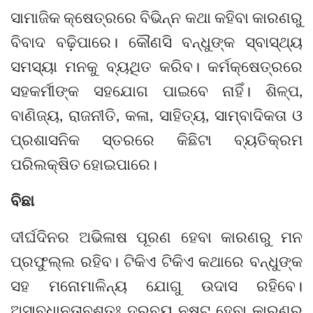
ସାମାଜିକ କ୍ଷେତ୍ରରେ ବିଭିନ୍ନ କଥା କହିବା କାରଣରୁ
ବିବାଦ ବଢ଼ିପାରେ। କୌଣସି ବନ୍ଧୁଙ୍କ ସ୍ବାସ୍ଥ୍ୟ
ସମସ୍ୟା ମନକୁ ବ୍ୟଥିତ କରିବ। କର୍ମକ୍ଷେତ୍ରରେ
ସହକର୍ମୀଙ୍କ ସହଯୋଗ ପାଇବେ ନାହିଁ। ଶିଳ୍ପ,
ବାଣିଜ୍ୟ, ରାଜନୀତି, କଳା, ସାହିତ୍ୟ, ସାମ୍ବାଦିକତା ଓ
ପ୍ରଶାସନିକ ସ୍ତରରେ କିଛିଟା ବ୍ୟତିକ୍ରମ
ପରିଲକ୍ଷିତ ହୋଇପାରେ।
ବିଛା
ଦୀର୍ଘଦିନର ଅଭିଳାଷ ପୂରଣ ହେବା କାରଣରୁ ମନ
ପ୍ରଫୁଲ୍ଲ ରହିବ। ଟିକିଏ ଟିକିଏ କଥାରେ ବନ୍ଧୁଙ୍କ
ସହ ମନୋମାଳିନ୍ୟ ଯୋଗୁ ଉଦାସ ରହିବେ।
ଅସାବଧାନତାବଶତଃ ଦ୍ରବ୍ୟ ନଷ୍ଟ ହେବା କାରଣରୁ