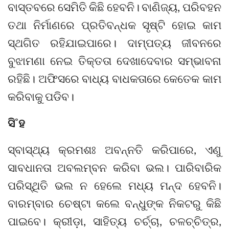
ବାସ୍ତବରେ ସେମିତି କିଛି ହେବନି। ବାଣିଜ୍ୟ, ପରିବହନ
ତଥା ନିର୍ମାଣରେ ପ୍ରତିବନ୍ଧକ ସୃଷ୍ଟି ହୋଇ କାମ
ସ୍ଥଗିତ ରହିଯାଇପାରେ। ଦାମ୍ପତ୍ୟ ଜୀବନରେ
ବୁଝାମଣା ନେଇ ତିକ୍ତତା ଦେଖାଦେବାର ସମ୍ଭାବନା
ରହିଛି। ଅଫିସରେ ବାଧ୍ୟ ବାଧକତାରେ କେତେକ କାମ
କରିବାକୁ ପଡିବ।
ସି˚ହ
ସ୍ବାସ୍ଥ୍ୟ କ୍ରମଶଃ ଅବନ୍ନତି କରିପାରେ, ଏଣୁ
ସାବଧାନତା ଅବଲମ୍ବନ କରିବା ଭଲ। ପାରିବାରିକ
ପରିସ୍ଥିତି ଭଲ ନ ହେଲେ ମଧ୍ୟ ମନ୍ଦ ହେବନି।
ବାରମ୍ବାର ଚେଷ୍ଟା କଲେ ବନ୍ଧୁଙ୍କ ନିକଟରୁ କିଛି
ପାଇବେ। କ୍ରୀଡ଼ା, ସାହିତ୍ୟ ଚର୍ଚ୍ଚା, ଚଳଚ୍ଚିତ୍ର,