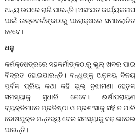
ଅନ୍ୟ ଉପରେ ରାଗି ପାରନ୍ତି। ଅସଂଯତ କାର୍ଯ୍ୟକଳାପ
ପାଇଁ ଉଚ୍ଚବର୍ଗଙ୍କଠାରୁ ପରୋକ୍ଷରେ ସମାଲୋଚିତ
ହେବେ।
ଧନୁ
କର୍ମକ୍ଷେତ୍ରରେ ସହକର୍ମୀଙ୍କଠାରୁ ଭୁଲ୍‌ ଖବର ପାଇ
ବିବ୍ରତ ହୋଇପାରନ୍ତି। ବନ୍ଧୁଙ୍କୁ ଅନୁନୟ ବିନୟ
ପୂର୍ବକ ପ୍ରିୟ କଥା କହି ଭୁଲ୍‌ ବୁଝାମଣା ହେତୁକ
ସମସ୍ୟାକୁ ସୁଧାରି ନେବେ। ଈର୍ଷାପରାୟଣ
ବ୍ୟକ୍ତିମାନେ ପ୍ରତିଷ୍ଠା ଓ ପ୍ରଶଂସାକୁ ସହି ନ ପାରି
ଦୋଷଯୁକ୍ତ ମନ୍ତବ୍ୟ ଦେଇ ସମସ୍ୟାକୁ ବଢାଇଦେଇ
ପାରନ୍ତି।