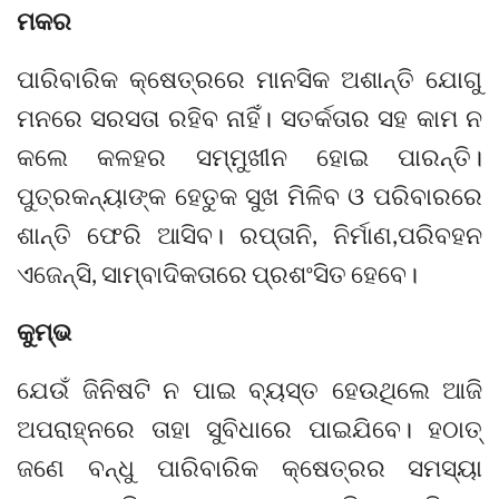
ମକର
ପାରିବାରିକ କ୍ଷେତ୍ରରେ ମାନସିକ ଅଶାନ୍ତି ଯୋଗୁ
ମନରେ ସରସତା ରହିବ ନାହିଁ। ସତର୍କତାର ସହ କାମ ନ
କଲେ କଳହର ସମ୍ମୁଖୀନ ହୋଇ ପାରନ୍ତି।
ପୁତ୍ରକନ୍ୟାଙ୍କ ହେତୁକ ସୁଖ ମିଳିବ ଓ ପରିବାରରେ
ଶାନ୍ତି ଫେରି ଆସିବ। ରପ୍ତାନି, ନିର୍ମାଣ,ପରିବହନ
ଏଜେନ୍ସି, ସାମ୍ବାଦିକତାରେ ପ୍ରଶଂସିତ ହେବେ।
କୁମ୍ଭ
ଯେଉଁ ଜିନିଷଟି ନ ପାଇ ବ୍ୟସ୍ତ ହେଉଥିଲେ ଆଜି
ଅପରାହ୍ନରେ ତାହା ସୁବିଧାରେ ପାଇଯିବେ। ହଠାତ୍‌
ଜଣେ ବନ୍ଧୁ ପାରିବାରିକ କ୍ଷେତ୍ରର ସମସ୍ୟା