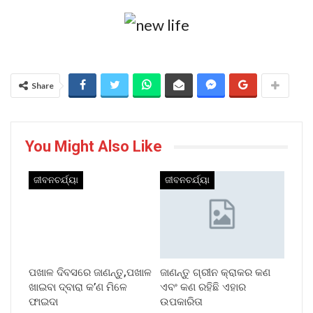
Share
You Might Also Like
ଜୀବନଚର୍ଯ୍ୟା
ଜୀବନଚର୍ଯ୍ୟା
ପଖାଳ ଦିବସରେ ଜାଣନ୍ତୁ,ପଖାଳ
ଜାଣନ୍ତୁ ଗ୍ରୀନ କ୍ରାକର କଣ
ଖାଇବା ଦ୍ବାରା କ’ଣ ମିଳେ
ଏବଂ କଣ ରହିଛି ଏହାର
ଫାଇଦା
ଉପକାରିତା