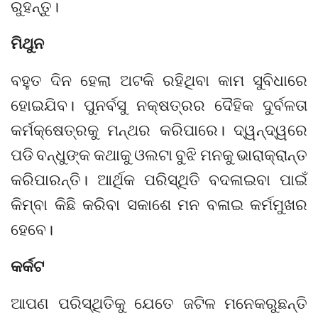
ରୁହନ୍ତୁ।
ମିଥୁନ
ବହୁତ ଦିନ ହେଲା ଅଟକି ରହିଥିବା କାମ ସୁବିଧାରେ
ହୋଇଯିବ। ପୁନର୍ବସୁ ନକ୍ଷତ୍ରର ଦୈହିକ ଦୁର୍ବଳତା
କର୍ମକ୍ଷେତ୍ରକୁ ମନ୍ଥର କରିପାରେ। ଦ୍ୱନ୍ଦ୍ୱରେ
ପଡି ବନ୍ଧୁଙ୍କ କଥାକୁ ଓଲଟା ବୁଝି ମନକୁ ଭାରାକ୍ରାନ୍ତ
କରିପାରନ୍ତି। ଆର୍ଥିକ ପରିସ୍ଥିତି ବଦଳାଇବା ପାଇଁ
କିମ୍ବା କିଛି କରିବା ସକାଶେ ମନ ବଳାଇ କର୍ମମୁଖର
ହେବେ।
କର୍କଟ
ଆପଣ ପରିସ୍ଥିତିକୁ ଯେତେ ଜଟିଳ ମନେକରୁଛନ୍ତି