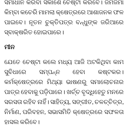
ସମାଧାନ କରିବା ସକାଶେ ଚେଷ୍ଟା କରିବେ। ଜମିଜମା
କିମ୍ବା କଚେରି ମାମଲା କ୍ଷେତ୍ରରେ ଆଶାଜନକ ଫଳ
ପାଇବେ। ନୂତନ ଚୁକ୍ତିପତ୍ର ବନ୍ଧୁଙ୍କ ଜରିଆରେ
ସ୍ବାକ୍ଷରିତ ହୋଇପାରେ।
ମୀନ
ଯେତେ ଚେଷ୍ଟା କଲେ ମଧ୍ୟ ଆଜି ଅଟକିଥିବା କାମ
ସୁବିଧାରେ ସମ୍ପନ୍ନ ହେବା କଷ୍ଟକର।
କର୍ମକ୍ଷେତ୍ରରେ ମିଥ୍ୟା ଭାଷଣରୁ ସମାଲୋଚନାର
ପାତ୍ର ହେବାକୁ ପଡ଼ିପାରେ। ଖର୍ଚ୍ଚ ବୃଦ୍ଧିହେତୁ ମନରେ
ସରସତା ରହିବ ନାହିଁ। ସାହିତ୍ୟ, ସଙ୍ଗୀତ, ଚଳଚ୍ଚିତ୍ର,
ନିର୍ମାଣ, ପରିବହନ, ସଭାସମିତି କ୍ଷେତ୍ରରେ ସଫଳତା
ହାସଲ କରିବେ।