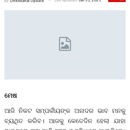
Last updated
Jan 31, 2021
By
Dhenkanal Update
ମେଷ
ଆଜି ନିକଟ ସମ୍ପର୍କୀୟଙ୍କ ଅନାଦର ଭାବ ମନକୁ
ବ୍ୟଥିତ କରିବ। ଆଜକୁ କେତେଦିନ ହେଲା ଯାହା