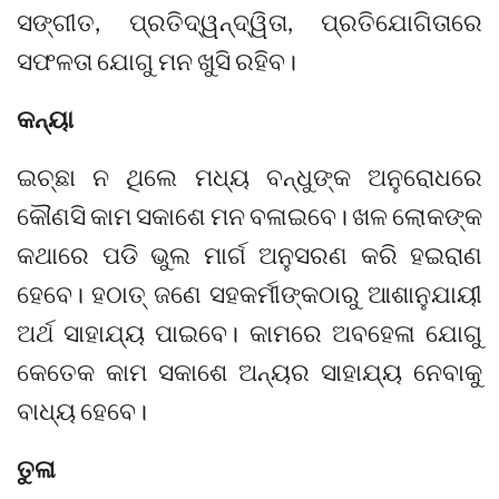
ସଙ୍ଗୀତ, ପ୍ରତିଦ୍ୱନ୍ଦ୍ୱିତା, ପ୍ରତିଯୋଗିତାରେ
ସଫଳତା ଯୋଗୁ ମନ ଖୁସି ରହିବ।
କନ୍ୟା
ଇଚ୍ଛା ନ ଥିଲେ ମଧ୍ୟ ବନ୍ଧୁଙ୍କ ଅନୁରୋଧରେ
କୌଣସି କାମ ସକାଶେ ମନ ବଳାଇବେ। ଖଳ ଲୋକଙ୍କ
କଥାରେ ପଡି ଭୁଲ ମାର୍ଗ ଅନୁସରଣ କରି ହଇରାଣ
ହେବେ। ହଠାତ୍‌ ଜଣେ ସହକର୍ମୀଙ୍କଠାରୁ ଆଶାନୁଯାୟୀ
ଅର୍ଥ ସାହାଯ୍ୟ ପାଇବେ। କାମରେ ଅବହେଳା ଯୋଗୁ
କେତେକ କାମ ସକାଶେ ଅନ୍ୟର ସାହାଯ୍ୟ ନେବାକୁ
ବାଧ୍ୟ ହେବେ।
ତୁଳା