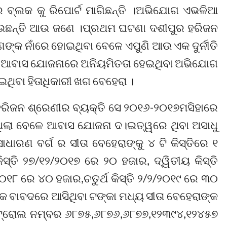
 ବ୍ଲକ କୁ ରିପୋର୍ଟ ମାଗିଛନ୍ତି ।ଅଭିଯୋଗ ଏଭଳିଆ
ପାଉଛନ୍ତି ଆଉ ଜଣେ ।ପ୍ରଥମ ଘଟଣା ଦଶୀପୁର ହରିଜନ
ଙ୍କ ନାଁରେ ହୋଇଥିବା ବେଳେ ଏପୁଣି ଆଉ ଏକ ଦୁର୍ନୀତି
୍ରୀ ଆବାସ ଯୋଜନାରେ ଅନିୟମିତତା ହେଇଥିବା ଅଭିଯୋଗ
ଥିବା ହିତାଧିକାରୀ ଖଗ ବେହେରା ।
ହରିଜନ ଶ୍ରେଣୀର ବ୍ୟକ୍ତି ସେ ୨୦୧୬-୨୦୧୭ମସିହାରେ
ଲା ବେଳେ ଆବାସ ଯୋଜନା ଦ।ଇତ୍ୱରେ ଥିବା ଅସାଧୁ
ାଧାରଣ ବର୍ଗ ର ସୀତା ବେହେରାଙ୍କୁ ୪ ଟି କିସ୍ତିରେ ୧
ତି ୨୭/୧୨/୨୦୧୭ ରେ ୨୦ ହଜାର, ଦ୍ୱିତୀୟ କିସ୍ତି
୦୧୮ ରେ ୪୦ ହଜାର,ଚତୁର୍ଥ କିସ୍ତି ୨/୨/୨୦୧୯ ରେ ୩୦
ମିକ ବାବଦରେ ଆସିଥିବା ଟଙ୍କା ମଧ୍ୟ ସୀତା ବେହେରାଙ୍କ
ାଷ୍ଟ୍ରୋଲ ନମ୍ବର ୬୮୭୫,୬୮୭୬,୬୮୭୭,୧୨୩୯୪,୧୨୪୫୭