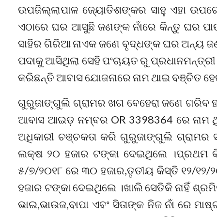
ଉପଜିଲ୍ଲାପାଳ ଜ୍ୟୋତିଶଙ୍କର ସାହୁ ଏହା ଉପରେ
ଏଠାରେ ଘର ଆସୁଛି ଜଣଙ୍କ ନାଁରେ କିନ୍ତୁ ଘର 
ସାହିର ଗିରିଆ ନାଏକ ଜଣେ ବୃଦ୍ଧଙ୍କ ଘର ଅନ୍ୟ ଜଣ
ପଦାକୁ ଆସିଥିଲା ସେହି ପଂଚାୟତ ରୁ ପ୍ରଧାନମନ୍ତ
କରିଛନ୍ତି ଆବାସ ଯୋଜନାରେ ନାମ ଥାଇ ବଞ୍ଚିତ ହେଇ
ଗୁରୁଜାଙ୍ଗୁଲି ଗ୍ରାମର ଖଗ ବେହେରା ଜଣେ ଗରିବ 
ଆବାସ ଆଇଡ଼ ନମ୍ବର OR 3398364 ରେ ନାମ ଥି
ଅଧିକାରୀ ଚଞ୍ଚକତା କରି ଗୁରୁଜାଙ୍ଗୁଲି ଗ୍ରାମର ସ
ଲକ୍ଷ ୨୦ ହଜାର ଟଙ୍କା ଦେଇଥିଲେ ।ପ୍ରଥମ କିସ୍
୫/୭/୨୦୧୮ ରେ ୩୦ ହଜାର,ତୃତୀୟ କିସ୍ତି ୧୨/୧୨/୨
ହଜାର ଟଙ୍କା ଦେଇଥିଲେ ।ଖାଲି ସେତିକି ନାହିଁ ଶ୍ର
ଭାଇ,ଭାଉଜ,ବାପା ଏବଂ ସିତାଙ୍କ ନିଜ ନାଁ ରେ ମ