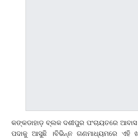
କଙ୍କଡାହାଡ଼ ବ୍ଲକ ଦଶୀପୁର ପଂଚାୟତରେ ଆବାସ 
ପଦାକୁ ଆସୁଛି ।ବିଭିନ୍ନ ଗଣମାଧ୍ୟମରେ ଏହି