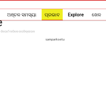
ଅଞ୍ଚଳ ସମସ୍ୟା
ପ୍ରଭାବ
Explore
ଖେଳ
ରିପୋର୍ଟ ମାଗିଲେ ଉପଜିଲ୍ଲାପାଳ