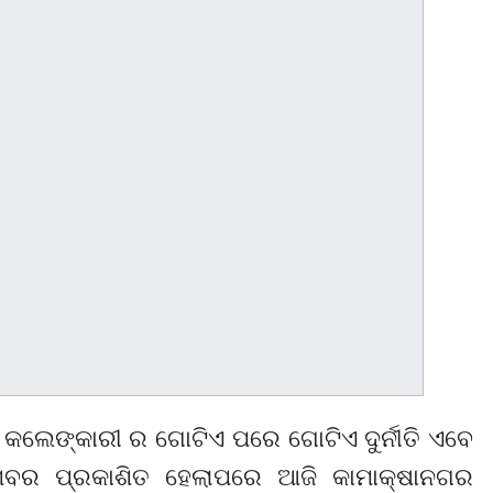
କଲେଙ୍କାରୀ ର ଗୋଟିଏ ପରେ ଗୋଟିଏ ଦୁର୍ନୀତି ଏବେ
 ଖବର ପ୍ରକାଶିତ ହେଲାପରେ ଆଜି କାମାକ୍ଷାନଗର