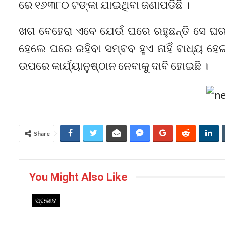
ରେ ୧୬୩୮୦ ଟଙ୍କା ଯାଇଥିବା ଜଣାପଡିଛି ।
ଖଗ ବେହେରା ଏବେ ଯେଉଁ ଘରେ ରହୁଛନ୍ତି ସେ ଘର ସମ
ହେଲେ ଘରେ ରହିବା ସମ୍ବବ ହୁଏ ନାହିଁ ବାଧ୍ୟ ହ
ଉପରେ କାର୍ଯ୍ୟାନୁଷ୍ଠାନ ନେବାକୁ ଦାବି ହୋଇଛି ।
Share
You Might Also Like
ପ୍ରଭାବ