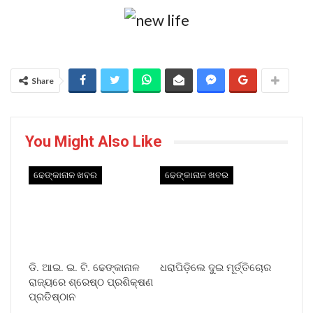
Share
You Might Also Like
ଢେଙ୍କାନାଳ ଖବର
ଢେଙ୍କାନାଳ ଖବର
ଡି. ଆଇ. ଇ. ଟି. ଢେଙ୍କାନାଳ
ଧରାପିଡ଼ିଲେ ଦୁଇ ମୂର୍ତ୍ତିଚୋର
ରାଜ୍ୟରେ ଶ୍ରେଷ୍ଠ ପ୍ରଶିକ୍ଷଣ
ପ୍ରତିଷ୍ଠାନ