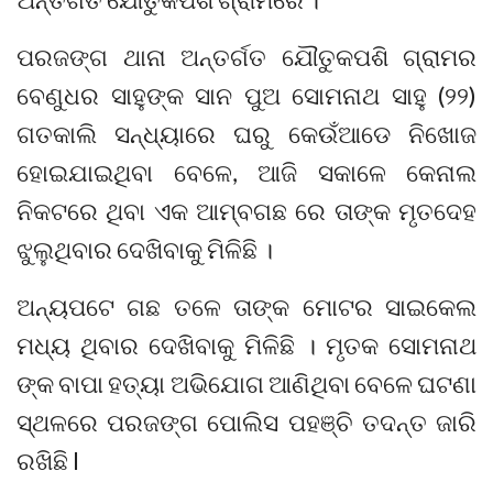
ପରଜଙ୍ଗ ଥାନା ଅନ୍ତର୍ଗତ ଯୌତୁକପଶି ଗ୍ରାମର
ବେଣୁଧର ସାହୁଙ୍କ ସାନ ପୁଅ ସୋମନାଥ ସାହୁ (୨୨)
ଗତକାଲି ସନ୍ଧ୍ୟାରେ ଘରୁ କେଉଁଆଡେ ନିଖୋଜ
ହୋଇଯାଇଥିବା ବେଳେ, ଆଜି ସକାଳେ କେନାଲ
ନିକଟରେ ଥିବା ଏକ ଆମ୍ବଗଛ ରେ ତାଙ୍କ ମୃତଦେହ
ଝୁଲୁଥିବାର ଦେଖିବାକୁ ମିଳିଛି ।
ଅନ୍ୟପଟେ ଗଛ ତଳେ ତାଙ୍କ ମୋଟର ସାଇକେଲ
ମଧ୍ୟ ଥିବାର ଦେଖିବାକୁ ମିଳିଛି । ମୃତକ ସୋମନାଥ
ଙ୍କ ବାପା ହତ୍ୟା ଅଭିଯୋଗ ଆଣିଥିବା ବେଳେ ଘଟଣା
ସ୍ଥଳରେ ପରଜଙ୍ଗ ପୋଲିସ ପହଞ୍ଚି ତଦନ୍ତ ଜାରି
ରଖିଛି l