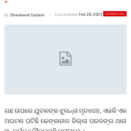
Last updated
Feb 28, 2021
ଢେଙ୍କାନାଳ ଖବର
By
Dhenkanal Update
ଗଛ ଉପରେ ଯୁବକଙ୍କ ଝୁଲନ୍ତା ମୃତଦେହ, ଏଭକି ଏକ
ଅଘଟଣ ଘଟିଛି ଢେଙ୍କାନାଳ ଜିଲ୍ଲା ପରଜଙ୍ଗ ଥାନା
ଅନ୍ତର୍ଗତ ଯୌତୁକପଶି ଗ୍ରାମରେ ।