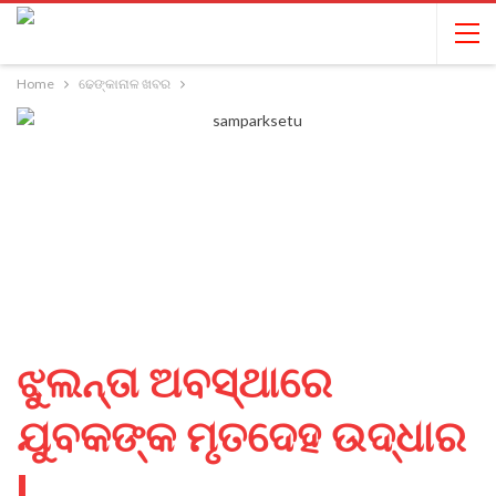
Home
ଢେଙ୍କାନାଳ ଖବର
ଝୁଲନ୍ତା ଅବସ୍ଥାରେ
ଯୁବକଙ୍କ ମୃତଦେହ ଉଦ୍ଧାର
!