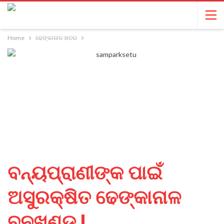
Home
ଢେଙ୍କାନାଳ ଖବର
ବନ୍ୟପ୍ରାଣୀଙ୍କ ପାଇଁ
ଅସୁରକ୍ଷିତ ଢେଙ୍କାନାଳ
ବନଖଣ୍ଡ !