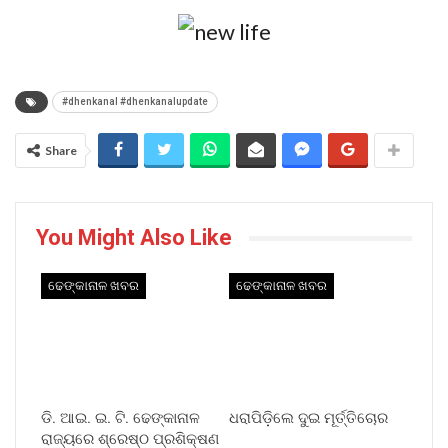
#dhenkanal #dhenkanalupdate
Share
You Might Also Like
ଢେଙ୍କାନାଳ ଖବର
ଢେଙ୍କାନାଳ ଖବର
ଡି. ଆଇ. ଇ. ଟି. ଢେଙ୍କାନାଳ
ଧରାପିଡ଼ିଲେ ଦୁଇ ମୂର୍ତ୍ତିଚୋର
ରାଜ୍ୟରେ ଶ୍ରେଷ୍ଠ ପ୍ରଶିକ୍ଷଣ