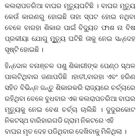
କଲରାପତରିଆ ବାଘର ମୃତ୍ୟୁଘଟିଛି । ବାଘର ମୃତ୍ୟୁ
କେଉଁ କାରଣରୁ ହୋଇଛି ତାହା ସ୍ପଟ ହୋଇ ନଥିବା
ବେଳେ ବାରହା ଶିକାର ପାଇଁ ବିଦ୍ୟୁତ ଫାଶ ନା ବିଷ
ପ୍ରକୀୟା ଯୋଗୁ ମୃୁତ୍ୟୁ ଘଟିଛି ତାକୁ ନେଇ ସନ୍ଦେହ
ସୃଷ୍ଟି ହୋଇଛି ।
ହିନ୍ଦୋଳ ବନାଞ୍ଚଳ ପଶୁ ଶିକାରୀଙ୍କ ପେଣ୍ଠ ସ୍ଥଳ
ପାଲଟିଥିବାର ଜଣାପଡିଛି ।ହାତୀ,ବାରହା ଏବଂ ହରିଣ
ସହିତ ବିଭିନ୍ନ ଜନ୍ତୁ ଶିକାରକରି ରାଜ୍ୟରେ ଚର୍ଚ୍ଚାରେ
ରହିଥିବା ବେଳେ ବୁଧବାର ଏକ କଲରାପତରିଆ ବାଘର
ମୃତ୍ୟୁକୁ ନେଇ ବେଶ ଚର୍ଚ୍ଚା ଚାଲିଛି । ଦୁଦୁରକୋଟ
ନିକଟସ୍ଥ ବାରିହାରଗଡି ଗ୍ରାମ ନିକଟରେ ଏହି
ବାଘର ମୃତ ଦେହ ପଡିଥିବାର ଦେଖିବାକୁ ମିଳିଥିଲା ।