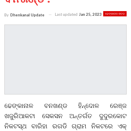
Last updated
Jan 25, 2023
ଢେଙ୍କାନାଳ ଖବର
By
Dhenkanal Update
ଢେଙ୍କାନାଳ ବନଖଣ୍ଡ ହିନ୍ଦୋଳ ରେଞ୍ଜ
ଖଜୁରିଆକଟା ସେକସନ ଅନ୍ତର୍ଗତ ଦୁଦୁରକୋଟ
ନିକଟସ୍ଥ ବାରିହା ରଗଡି ଗ୍ରାମ ନିକଟରେ ଏକ୍