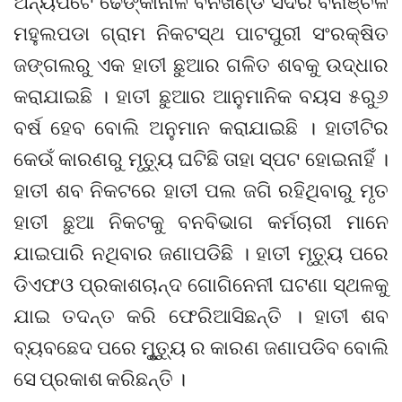
ଅନ୍ୟପଟେ ଢେଙ୍କାନାଳ ବନଖଣ୍ଡ ସଦର ବନାଞ୍ଚଳ
ମହୁଲପଡା ଗ୍ରାମ ନିକଟସ୍ଥ ପାଟପୁରୀ ସଂରକ୍ଷିତ
ଜଙ୍ଗଲରୁ ଏକ ହାତୀ ଛୁଆର ଗଳିତ ଶବକୁ ଉଦ୍ଧାର
କରାଯାଇଛି । ହାତୀ ଛୁଆର ଆନୁମାନିକ ବୟସ ୫ରୁ୬
ବର୍ଷ ହେବ ବୋଲି ଅନୁମାନ କରାଯାଇଛି । ହାତୀଟିର
କେଉଁ କାରଣରୁ ମୃତ୍ୟୁ ଘଟିଛି ତାହା ସ୍ପଟ ହୋଇନାହିଁ ।
ହାତୀ ଶବ ନିକଟରେ ହାତୀ ପଲ ଜଗି ରହିଥିବାରୁ ମୃତ
ହାତୀ ଛୁଆ ନିକଟକୁ ବନବିଭାଗ କର୍ମଚାରୀ ମାନେ
ଯାଇପାରି ନଥିବାର ଜଣାପଡିଛି । ହାତୀ ମୃତ୍ୟୁ ପରେ
ଡିଏଫଓ ପ୍ରକାଶଚାନ୍ଦ ଗୋଗିନେନୀ ଘଟଣା ସ୍ଥଳକୁ
ଯାଇ ତଦନ୍ତ କରି ଫେରିଆସିଛନ୍ତି । ହାତୀ ଶବ
ବ୍ୟବଛେଦ ପରେ ମୃ୍‌ୁତ୍ୟୁ ର କାରଣ ଜଣାପଡିବ ବୋଲି
ସେ ପ୍ରକାଶ କରିଛନ୍ତି ।