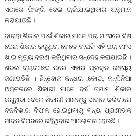
ଏଠାରେ ଫିଙ୍ଗି ଦେଇ ଚାଲିଯାଇଥିବାର ଅନୁମାନ
କରାଯାଉଛି ।
ବାରାହା ଶିକାର ପାଇଁ ଶିକାରୀମାନେ ପଚା ମାଂସରେ ବିଷ
ଦେଇ ଶିକାର କରୁଥିବା ବେଳେ ବାଘଟି ଏହି ପଚା ମାଂସ
ଖାଇ ମୃତ୍ୟୁ ବରଣ କରିଥିବାର ସନ୍ଦେହ କରାଯାଇଛି ।
ଶବର ବ୍ୟବଛେଦ ପରେ ଏହାର ପ୍ରକୃତ ରହସ୍ୟ
ଜଣାପଡିଛି । ହିନ୍ଦୋଳ କନ୍ଧରା ,କୋଇ, ନନ୍ଦିନିଆ
ଅଞ୍ଚଳରେ ଶିକାରୀ ମାନେ ବର୍ଷ ତମାମ ଶିକାର
କରୁଥିବା ବେଳେ ଶିକାରୀ ମାନଙ୍କୁ ସାବାଡ କରିବାରେ
ବନବିଭାଗ ବିଫଳ ହୋଇଥିବାରୁ ବନ୍ୟ ପ୍ରାଣୀଙ୍କ
ଜୀବନ ବିପଦରେ ରହିଥିବାର ଆଲୋଚନା ହେଉଛି ।