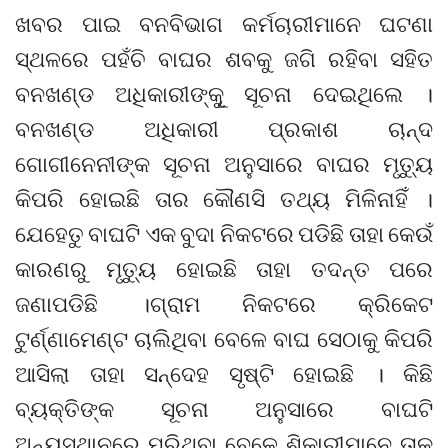
ଖବର ପାଇ ବନବିଭାଗ କର୍ମଚାରୀମାନେ ଘଟଣା
ସ୍ଥଳରେ ପହଁଚି ବାଘର ଶବକୁ ଜଗି ରହିବା ସହିତ
ବନଖଣ୍ଡ ଅଧିକାରୀଙ୍କୁୂ ସୂଚନା ଦେଇଥିଲେ ।
ବନଖଣ୍ଡ ଅଧିକାରୀ ପ୍ରକାଶ ଚାନ୍ଦ
ଗୋଗୀନେନୀଙ୍କ ସୂଚନା ଅନୁସାରେ ବାଘର ମୃତ୍ୟୁ
କିପରି ହୋଇଛି ତାର କୌଣସି ତଥ୍ୟ ମିଳିନାହିଁ ।
ଯେହେତୁ ବାଘଟି ଏକ ବୁଦା ନିକଟରେ ପଡିଛି ତାହା କେଉଁ
କାରଣରୁ ମୃତ୍ୟୁ ହୋଇଛି ତାହା ତଦନ୍ତ ପରେ
ଜଣାପଡିଛି ।ଗ୍ରାମ ନିକଟରେ କ୍ରିକେଟ
ଟୁର୍ଣ୍ଣାମେଣ୍ଟ ଚାଲିଥିବା ବେଳେ ବାଘ ସେଠାକୁ କିପରି
ଆସିଲା ତାହା ସନ୍ଦେହ ସୃଷ୍ଟି ହୋଇଛି । କିଛି
ବ୍ୟକ୍ତିଙ୍କ ସୂଚନା ଅନୁସାରେ ବାଘଟି
ଅନ୍ୟସ୍ଥାନରେ ମରିଥିବା ବେଳେ ଶିକାରୀମାନେ ତାକୁ