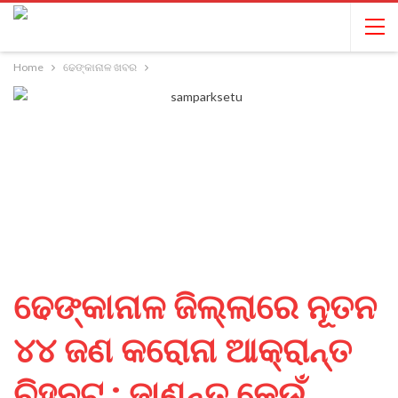
Home
ଢେଙ୍କାନାଳ ଖବର
ଢେଙ୍କାନାଳ ଜିଲ୍ଲାରେ ନୂତନ
୪୪ ଜଣ କରୋନା ଆକ୍ରାନ୍ତ
ଚିହ୍ନଟ ; ଜାଣନ୍ତୁ କେଉଁ