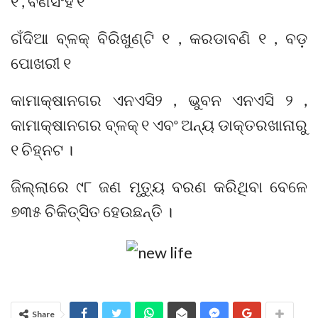
୧ , ବଣସିଂହ ୧
ଗଁଦିଆ ବ୍ଳକ୍ ବିରିଖୁଣ୍ଟି ୧ , କରଡାବଣି ୧ , ବଡ଼
ପୋଖରୀ ୧
କାମାକ୍ଷାନଗର ଏନଏସି୨ , ଭୁବନ ଏନଏସି ୨ ,
କାମାକ୍ଷାନଗର ବ୍ଳକ୍ ୧ ଏବଂ ଅନ୍ୟ ଡାକ୍ତରଖାନାରୁ
୧ ଚିହ୍ନଟ ।
ଜିଲ୍ଲାରେ ୯୮ ଜଣ ମୃତ୍ୟୁ ବରଣ କରିଥିବା ବେଳେ
୭୩୫ ଚିକିତ୍ସିତ ହେଉଛନ୍ତି ।
Share