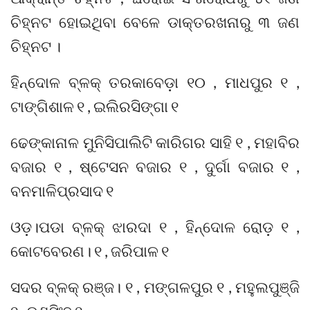
ଚିହ୍ନଟ ହୋଇଥିବା ବେଳେ ଡାକ୍ତରଖନାରୁ ୩ ଜଣ
ଚିହ୍ନଟ ।
ହିନ୍ଦୋଳ ବ୍ଳକ୍ ତରକାବେଡ଼ା ୧୦ , ମାଧପୁର ୧ ,
ଟାଙ୍ଗିଶାଳ ୧ , ଇଲିରସିଙ୍ଗା ୧
ଢେଙ୍କାନାଳ ମୁନିସିପାଲିଟି କାରିଗର ସାହି ୧ , ମହାବିର
ବଜାର ୧ , ଷ୍ଟେସନ ବଜାର ୧ , ଦୁର୍ଗା ବଜାର ୧ ,
ବନମାଳିପ୍ରସାଦ ୧
ଓଡ଼।ପଡା ବ୍ଳକ୍ ଝାରଦା ୧ , ହିନ୍ଦୋଳ ରୋଡ଼ ୧ ,
କୋଟବେରଣ। ୧ , ଜରିପାଳ ୧
ସଦର ବ୍ଳକ୍ ରଞ୍ଜ। ୧ , ମଙ୍ଗଳପୁର ୧ , ମହୁଲପୁଞ୍ଜି