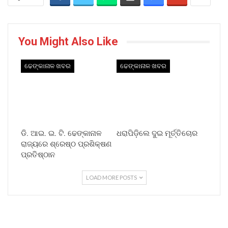
You Might Also Like
ଢେଙ୍କାନାଳ ଖବର
ଢେଙ୍କାନାଳ ଖବର
ଡି. ଆଇ. ଇ. ଟି. ଢେଙ୍କାନାଳ
ଧରାପିଡ଼ିଲେ ଦୁଇ ମୂର୍ତ୍ତିଚୋର
ରାଜ୍ୟରେ ଶ୍ରେଷ୍ଠ ପ୍ରଶିକ୍ଷଣ
ପ୍ରତିଷ୍ଠାନ
LOAD MORE POSTS