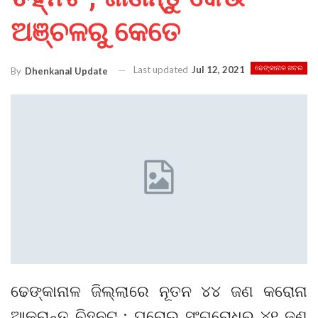
ଅଞ୍ଚଳରୁ କେତେ
Last updated
Jul 12, 2021
ଢେଙ୍କାନାଳ ଖବର
By
Dhenkanal Update
ଢେଙ୍କାନାଳ ଜିଲ୍ଲାରେ ନୂତନ ୪୪ ଜଣ କରୋନା
ଆକ୍ରାନ୍ତ ଚିହ୍ନଟ ; ଘରୋଇ ସଂଗରୋଧରୁ ୪୧ ଜଣ