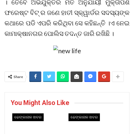
। ତେବେ ଅଭିଯୁକ୍ତର ମତ ଅନୁଯାୟୀ ମୁକ୍ତାପଶି
ଫରେଷ୍ଟ ବିଟ୍ ର ଜଣେ ହାତୀ ସ୍କ୍ୱାର୍ଡର ସଦସ୍ୟଙ୍କ
କଥାରେ ପଡି ଏପରି କରିଥିବା ସେ କହିଛନ୍ତି ।ଏ ନେଇ
କାମାକ୍ଷାନଗର ପୋଲିସ ତଦନ୍ତ ଜାରି ରଖିଛି ।
Share
You Might Also Like
ଢେଙ୍କାନାଳ ଖବର
ଢେଙ୍କାନାଳ ଖବର