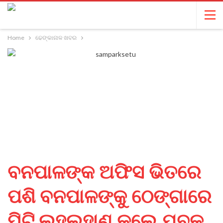
Home
ଢେଙ୍କାନାଳ ଖବର
ବନପାଳଙ୍କ ଅଫିସ ଭିତରେ
ପଶି ବନପାଳଙ୍କୁ ଠେଙ୍ଗାରେ
ପିଟି ଲହୁଲୁହାଣ କଲେ ଯୁବକ