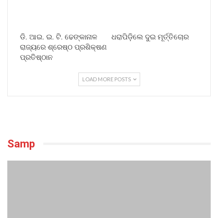
ଡି. ଆଇ. ଇ. ଟି. ଢେଙ୍କାନାଳ
ଧରାପିଡ଼ିଲେ ଦୁଇ ମୂର୍ତ୍ତିଚୋର
ରାଜ୍ୟରେ ଶ୍ରେଷ୍ଠ ପ୍ରଶିକ୍ଷଣ
ପ୍ରତିଷ୍ଠାନ
LOAD MORE POSTS
Samp