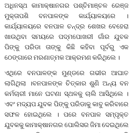
ଅଧିନସ୍ଥ କାମାକ୍ଷାନଗର ପଶ୍ଚିମାଞ୍ଚଳ ରେଞ୍ଜ
ମୁକ୍ତାପଶି ବନପାଳଙ୍କ କାର୍ଯ୍ୟାଳୟରେ ।
କାର୍ଯ୍ୟାଳୟରେ ବନପାଳ ଚନ୍ଦ୍ର ଶେଖର ବେହେରା
ଖାଉଥିବା ସମୟରେ ପଦ୍ମପୋଖରୀ ଗାଁର ଯୁବକ
ପିଙ୍କୁ ପରିଡା ତାଙ୍କୁ କିଛି କହିବା ପୂର୍ବରୁ ଏକ
ଠେଙ୍ଗାରେ ମରଣାତ୍ମକ ଆକ୍ରମଣ କରିଥିଲେ ।
ଏଥିରେ ବନପାଳଙ୍କ ମୁଣ୍ଡରେ ଗଭୀର ଆଘାତ
ଲାଗିଥିଲା ।ବନପାଳଙ୍କ ଚିତ୍କାର ଶୁଣି ଅନ୍ୟ ବନ
କର୍ମଚାରୀ ମାନେ ଘଟଣା ସ୍ଥଳକୁ ଚାଲି ଆସିଥିଲେ ।
ଏବଂ ମଦ୍ୟପ ଯୁବକ ପିଙ୍କୁ ପରିଡାକୁ କାବୁ କରିବାରେ
ସଫଳ ହୋଇଥିଲେ । ପରେ ବନପାଳ ସମ୍ପୃକ୍ତ
ଯୁବକକୁ କାମାକ୍ଷାନଗର ପୋଲିସର ଜିମା ଦେଇଥିଲେ