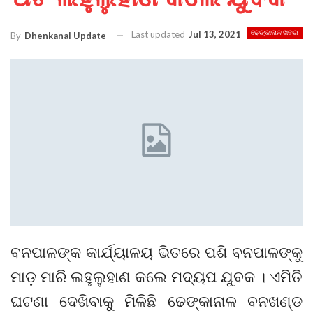
Last updated
Jul 13, 2021
ଢେଙ୍କାନାଳ ଖବର
By
Dhenkanal Update
ବନପାଳଙ୍କ କାର୍ଯ୍ୟାଳୟ ଭିତରେ ପଶି ବନପାଳଙ୍କୁ
ମାଡ଼ ମାରି ଲହୁଲୁହାଣ କଲେ ମଦ୍ୟପ ଯୁବକ । ଏମିତି
ଘଟଣା ଦେଖିବାକୁ ମିଳିଛି ଢେଙ୍କାନାଳ ବନଖଣ୍ଡ