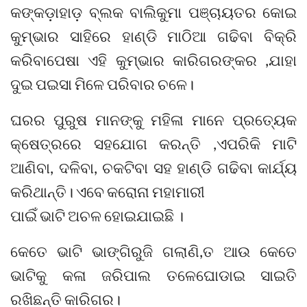
କଙ୍କଡ଼ାହାଡ଼ ବ୍ଲକ ବାଲିକୁମା ପଞ୍ଚାୟତର କୋଇ
କୁମ୍ଭାର ସାହିରେ ହାଣ୍ଡି ମାଠିଆ ଗଢିବା ବିକ୍ରି
କରିବାପେଷା ଏହି କୁମ୍ଭାର କାରିଗରଙ୍କର ,ଯାହା
ଦୁଇ ପଇସା ମିଳେ ପରିବାର ଚଳେ।
ଘରର ପୁରୁଷ ମାନଙ୍କୁ ମହିଳା ମାନେ ପ୍ରତ୍ୟେକ
କ୍ଷେତ୍ରରେ ସହଯୋଗ କରନ୍ତି ,ଏପରିକି ମାଟି
ଆଣିବା, ଦଳିବା, ଚକଟିବା ସହ ହାଣ୍ଡି ଗଢିବା କାର୍ଯ୍ୟ
କରିଥାନ୍ତି। ଏବେ କରୋନା ମହାମାରୀ
ପାଇିଁ ଭାଟି ଅଚଳ ହୋଇଯାଇଛି ।
କେତେ ଭାଟି ଭାଙ୍ଗିରୁଜି ଗଲାଣି,ତ ଆଉ କେତେ
ଭାଟିକୁ କଳା ଜରିପାଲ ତଳେଘୋଡାଇ ସାଇତି
ରଖିଛନ୍ତି କାରିଗର।