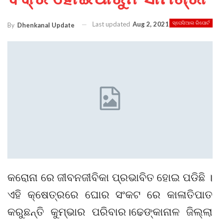
Last updated
Aug 2, 2021
ସ୍ପେସିଆଲ ରିପୋର୍ଟ
By
Dhenkanal Update
କରୋନା ରେ ଜୀବନଜୀବିକା ପ୍ରଭାବିତ ହୋଇ ପଡିଛି ।
ଏହି କ୍ଷେତ୍ରରେ ଘୋର ସଂକଟ ରେ କାଳାତିପାତ
କରୁଛନ୍ତି କୁମ୍ଭାର ପରିବାର।ଢେଙ୍କାନାଳ ଜିଲ୍ଲା