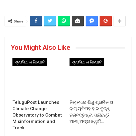
Share
You Might Also Like
ସ୍ପେସିଆଲ ରିପୋର୍ଟ
ସ୍ପେସିଆଲ ରିପୋର୍ଟ
TeluguPost Launches
ଜିଲ୍ଲାରେ ଶିଶୁ ଶ୍ରମିକ ଓ
Climate Change
ବାଲ୍ୟବିବାହ ହାର ବୃଦ୍ଧି,
Observatory to Combat
ନିରବଦ୍ରଷ୍ଟା ସାଜିଛନ୍ତି
Misinformation and
ଆଶା,ଅଙ୍ଗନୱାଡି…
Track…