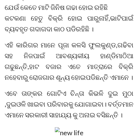
ଯେଉଁ କେତେ ମାଟି ଜିନିଷ ଗଢା ହୋଇ ରହିଛି
କଟକଣା ହେତୁ ବିକ୍ରି ହୋଇ ପାରୁନାହିଁ,ଭାଟିପାଇଁ
ବ୍ୟବହୃତ ଗଦାଗଦା କାଠ ପଡିରହିଛି ।
ଏହି କାରିଗର ମାନେ ପୂଜା କଳସି ଫୁଲକୁଣ୍ଡ,ଗଢିବା
ସହ ନିଜପାଇଁ ଆବଶ୍ୟକୀୟ ହାଣ୍ଡିମାଠିଆ
ଗଢୁଛନ୍ତି,ହାଟ ବଜାର ଏତେ ମାତ୍ରାରେ ବିକ୍ରି
ନହେବାରୁ ରୋଜଗାର ଶୂନ୍ୟ ହୋଇପଡିଛନ୍ତି ଏମାନେ ।
ଏବେ ତାଙ୍କର ଗୋଟିଏ ଚିନ୍ତା କିଭଳି ଦୁଇ ମୁଠା
,ଦୁଇଓଳି ଖାଇବା ପରିବାରକୁ ଯୋଗାଇବା। ବର୍ତ୍ତମାନ
ଏମାନେ ସରକାରୀ ସାହାଯ୍ୟ କୁ ଅନାଇ ବସିଛନ୍ତି ।