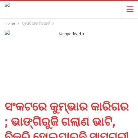
Home
ସ୍ପେସିଆଲ ରିପୋର୍ଟ
ସଂକଟରେ କୁମ୍ଭାର କାରିଗର
; ଭାଙ୍ଗିରୁଜି ଗଲାଣ ଭାଟି,
ବିକ୍ରି ହୋଇପାରୁନି ସାମଗ୍ରୀ