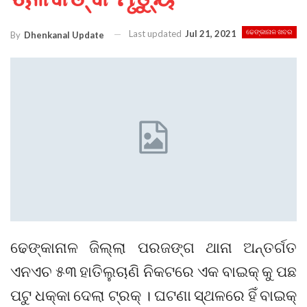
Last updated
Jul 21, 2021
ଢେଙ୍କାନାଳ ଖବର
By
Dhenkanal Update
ଢେଙ୍କାନାଳ ଜିଲ୍ଲା ପରଜଙ୍ଗ ଥାନା ଅନ୍ତର୍ଗତ
ଏନଏଚ ୫୩ ହାତିଲୁଚାଣି ନିକଟରେ ଏକ ବାଇକ୍ କୁ ପଛ
ପଟୁ ଧକ୍କା ଦେଲା ଟ୍ରକ୍ । ଘଟଣା ସ୍ଥଳରେ ହିଁ ବାଇକ୍