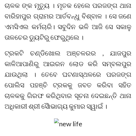
ଚାଳକ ଙ୍କ ମୃତ୍ୟୁ । ମୃତକ ହେଲେ ପରଜଙ୍ଗ ଥାନା
ବାରିହାପୁର ଗ୍ରାମର ଆର୍ତବନ୍ଧୁ ବିଶ୍ବାଳ । ସେ ଜଣେ
ଏମସିଏଲ କର୍ମଚାରି। ସବୁଦିନ ଭଳି ଆଜି ସେ ସକାଳୁ
ତାଳଚେର ଡ୍ୟୁଟିରୁ ଫେରୁଥିଲେ ।
ଟ୍ରକଟି ଚଣ୍ଡିଖୋଲ ଅଞ୍ଚଳରର , ଯାଜପୁର
କାଳିଆପାଣିରୁ ଆଇରନ ଲୋଡ କରି ସମ୍ବଲପୁର
ଯାଉଥିଲା । ତେବେ ଘଟଣାସ୍ଥଳରେ ପରଜଙ୍ଗ
ପୋଲିସ ପହଞ୍ଚି ଟ୍ରକକୁ ଜବତ କରିବା ସହିତ
ଚାଳକକୁ ଗିରଫ କରିଥିବାର ସୂଚନା ଦେଇଛନ୍ତି ଥାନା
ଅଧିକାରୀ ଶ୍ରୀ ସୈାଭାଗ୍ୟ କୁମାର ସ୍ୱାଇଁ ।