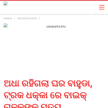
Home
ଢେଙ୍କାନାଳ ଖବର
ଅଧା ରହିଗଲା ଘର ବାହୁଡା,
ଟ୍ରକ ଧକ୍କା ରେ ବାଇକ୍
ଚାଳକଙ୍କ ମୃତ୍ୟୁ