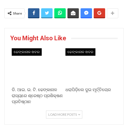
Share
You Might Also Like
ଢେଙ୍କାନାଳ ଖବର
ଢେଙ୍କାନାଳ ଖବର
ଡି. ଆଇ. ଇ. ଟି. ଢେଙ୍କାନାଳ
ଧରାପିଡ଼ିଲେ ଦୁଇ ମୂର୍ତ୍ତିଚୋର
ରାଜ୍ୟରେ ଶ୍ରେଷ୍ଠ ପ୍ରଶିକ୍ଷଣ
ପ୍ରତିଷ୍ଠାନ
LOAD MORE POSTS