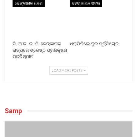
ଢେଙ୍କାନାଳ ଖବର
ଢେଙ୍କାନାଳ ଖବର
ଡି. ଆଇ. ଇ. ଟି. ଢେଙ୍କାନାଳ
ଧରାପିଡ଼ିଲେ ଦୁଇ ମୂର୍ତ୍ତିଚୋର
ରାଜ୍ୟରେ ଶ୍ରେଷ୍ଠ ପ୍ରଶିକ୍ଷଣ
ପ୍ରତିଷ୍ଠାନ
LOAD MORE POSTS
Samp