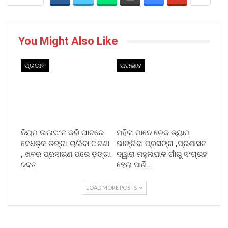
You Might Also Like
ପ୍ରଭାବ
ପ୍ରଭାବ
ନିୟମ ଉଲଘଂନ କରି ଘାଟରେ
ମହିଳା ମାନେ ଚେକ ଡ୍ୟାମ
ବେଧଡ଼କ ଡଙ୍ଗା ଚାଲିବା ଘଟଣା
ଭାଙ୍ଗିବା ପ୍ରସଙ୍ଗ ,ପ୍ରଶାସନ
, ଖବର ପ୍ରସାରଣ ପରେ ଡ଼ଙ୍ଗା
ଦ୍ୱାରା ମହୁଲପାଳ ଗାଁରୁ ସଂଗ୍ରହ
ଜବତ
ହେଲା ପାଣି…
LOAD MORE POSTS