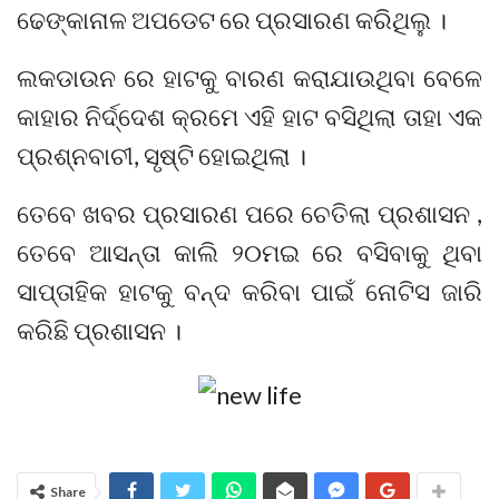
ଢେଙ୍କାନାଳ ଅପଡେଟ ରେ ପ୍ରସାରଣ କରିଥିଲୁ ।
ଲକଡାଉନ ରେ ହାଟକୁ ବାରଣ କରାଯାଉଥିବା ବେଳେ
କାହାର ନିର୍ଦ୍ଦେଶ କ୍ରମେ ଏହି ହାଟ ବସିଥିଲା ତାହା ଏକ
ପ୍ରଶ୍ନବାଚୀ, ସୃଷ୍ଟି ହୋଇଥିଲା ।
ତେବେ ଖବର ପ୍ରସାରଣ ପରେ ଚେତିଲା ପ୍ରଶାସନ ,
ତେବେ ଆସନ୍ତା କାଲି ୨୦ମଇ ରେ ବସିବାକୁ ଥିବା
ସାପ୍ତାହିକ ହାଟକୁ ବନ୍ଦ କରିବା ପାଇଁ ନୋଟିସ ଜାରି
କରିଛି ପ୍ରଶାସନ ।
Share