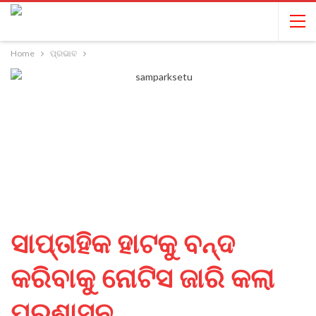
Home
ପ୍ରଭାବ
ସାପ୍ତାହିକ ହାଟକୁ ବନ୍ଦ
କରିବାକୁ ନୋଟିସ ଜାରି କଲା
ପ୍ରଶାସନ