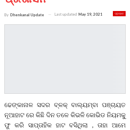
Last updated
May 19, 2021
ପ୍ରଭାବ
By
Dhenkanal Update
ଢେଙ୍କାନାଳ ସଦର ବ୍ଳକ୍ ବାଲ୍ୟମ୍ବା ପଞ୍ଚାୟତ
ନୂଆହାଟ ରେ କିଛି ଦିନ ତଳେ କିଭଳି କୋଭିଡ ନିୟମକୁୁ
ଫୁ କରି ସାପ୍ତାହିକ ହାଟ ବସିଥିଲା , ତାହା ଆମେ