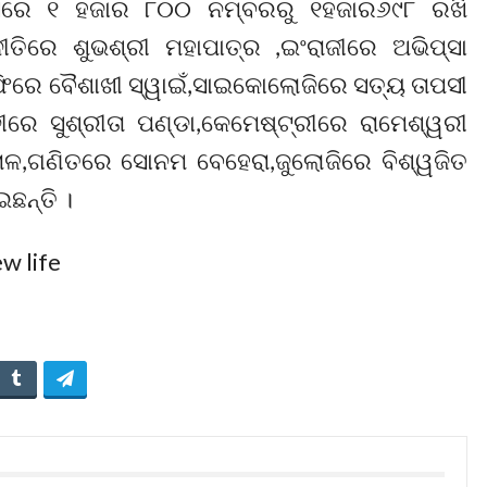
କ୍ସରେ ୧ ହଜାର ୮୦୦ ନମ୍ବରରୁ ୧ହଜାର୬୯୮ ରଖି
ତିରେ ଶୁଭଶ୍ରୀ ମହାପାତ୍ର ,ଇଂରାଜୀରେ ଅଭିପ୍ସା
ଫିରେ ବୈଶାଖୀ ସ୍ୱାଇଁ,ସାଇକୋଲୋଜିରେ ସତ୍ୟ ତାପସୀ
ନୀରେ ସୁଶ୍ରୀତା ପଣ୍ଡା,କେମେଷ୍ଟ୍ରୀରେ ରାମେଶ୍ୱରୀ
ରାଳ,ଗଣିତରେ ସୋନମ ବେହେରା,ଜୁଲୋଜିରେ ବିଶ୍ୱଜିତ
ଛନ୍ତି ।