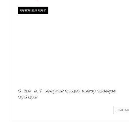
ଢେଙ୍କାନାଳ ଖବର
ଡି. ଆଇ. ଇ. ଟି. ଢେଙ୍କାନାଳ ରାଜ୍ୟରେ ଶ୍ରେଷ୍ଠ ପ୍ରଶିକ୍ଷଣ
ପ୍ରତିଷ୍ଠାନ
LOAD M