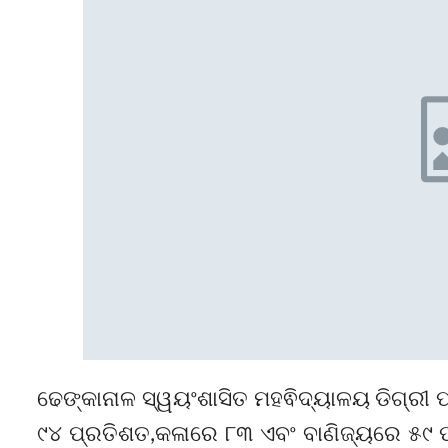
ଢେଙ୍କାନାଳ ସ୍ୱୟଂଶାସିତ ମହଵିଦ୍ୟାଳୟ ଡିଗ୍ରୀ ପର
୯୪ ପ୍ରତିଶତ,କଳାରେ ୮୩ ଏବଂ ବାଣିଜ୍ୟରେ ୫୯ ପ୍