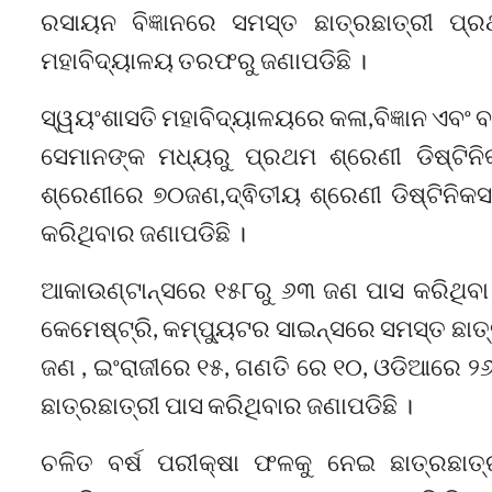
ରସାୟନ ବିଜ୍ଞାନରେ ସମସ୍ତ ଛାତ୍ରଛାତ୍ରୀ ପ୍
ମହାବିଦ୍ୟାଳୟ ତରଫରୁ ଜଣାପଡିଛି ।
ସ୍ୱୟଂଶାସତି ମହାବିଦ୍ୟାଳୟରେ କଳା,ବିଜ୍ଞାନ ଏବଂ
ସେମାନଙ୍କ ମଧ୍ୟରୁ ପ୍ରଥମ ଶ୍ରେଣୀ ଡିଷ୍ଟି
ଶ୍ରେଣୀରେ ୭୦ଜଣ,ଦ୍ଵିତୀୟ ଶ୍ରେଣୀ ଡିଷ୍ଟିନି
କରିଥିବାର ଜଣାପଡିଛି ।
ଆକାଉଣ୍ଟାନ୍ସରେ ୧୫୮ରୁ ୬୩ ଜଣ ପାସ କରିଥିବ
କେମେଷ୍ଟ୍ରି, କମ୍ପ୍ୟୁଟର ସାଇନ୍ସରେ ସମସ୍ତ ଛାତ୍ର 
ଜଣ , ଇଂରାଜୀରେ ୧୫, ଗଣତି ରେ ୧୦, ଓଡିଆରେ ୨୬
ଛାତ୍ରଛାତ୍ରୀ ପାସ କରିଥିବାର ଜଣାପଡିଛି ।
ଚଳିତ ବର୍ଷ ପରୀକ୍ଷା ଫଳକୁ ନେଇ ଛାତ୍ରଛାତ