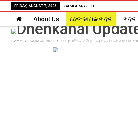
FRIDAY, AUGUST 7, 2026
SAMPARAK SETU
About Us
ଢେଙ୍କାନାଳ ଖବର
ଖବର
Home
ଢେଙ୍କାନାଳ ଖବର
ସ୍ୱୟଂଶାସିତ ମହାବିଦ୍ୟାଳୟ ଡିଗ୍ରୀ ପରୀକ୍ଷା ଫଳ ପ୍ର