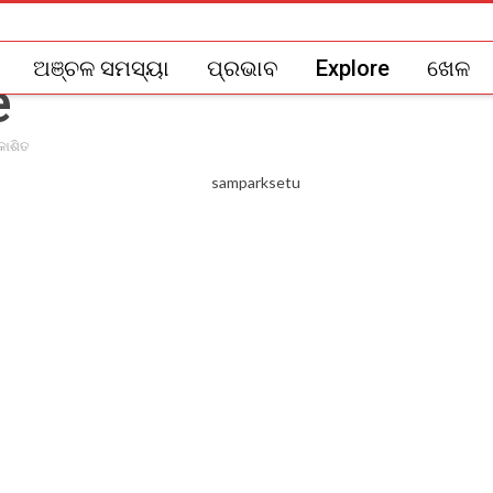
ଅଞ୍ଚଳ ସମସ୍ୟା
ପ୍ରଭାବ
Explore
ଖେଳ
କାଶିତ