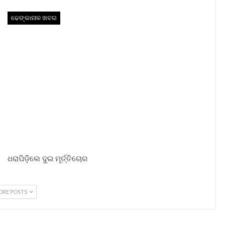
ଢେଙ୍କାନାଳ ଖବର
ଧରାପିଡ଼ିଲେ ଦୁଇ ମୂର୍ତ୍ତିଚୋର
ORE POSTS