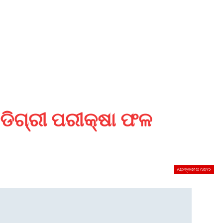
 ଡିଗ୍ରୀ ପରୀକ୍ଷା ଫଳ
ଢେଙ୍କାନାଳ ଖବର