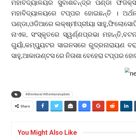
ମହାବିଦ୍ୟାଳୟର ସୁବାଶଚନ୍ଦ୍ର ପଣ୍ଡା ଫିଜି
ମହାବିଦ୍ୟାଳୟରେ ଟପ୍ପର ହୋଇଛନ୍ତି । ଅର୍ଥନୀ
ପଣ୍ଡା,ଓଡିଆରେ ଲକ୍ଷ୍ମୀପ୍ରୀୟା ସାହୁ,ଫିଲୋସୋ
ନାଏକ, ସଂସ୍କୃତରେ ସ୍ୱର୍ଣ୍ଣପ୍ରଭା ମହାନ୍ତି,ବଟ
ଗୁୟାଁ,କମ୍ପ୍ୟୁଟର ସାଇନସରେ ରୁଦ୍ରନାରାୟଣ ବ
ସାହୁ,ଆକାଉଣ୍ଟସ ରେ ନିତାଶା ବେହେରା ଟପ୍ପର ହୋଇ
#dhenkanal #dhenkanalupdate
Share
You Might Also Like