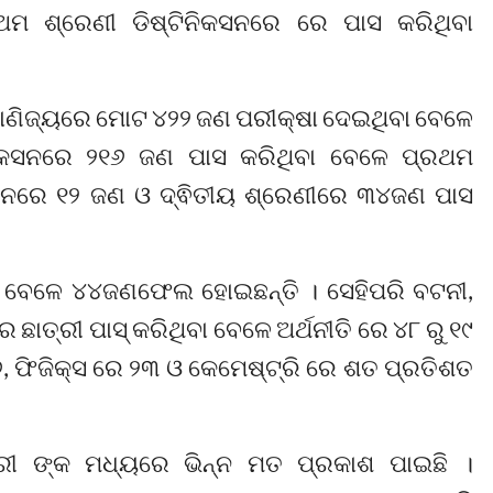
ରଥମ ଶ୍ରେଣୀ ଡିଷ୍ଟିନିକସନରେ ରେ ପାସ କରିଥିବା
 ବାଣିଜ୍ୟରେ ମୋଟ ୪୨୨ ଜଣ ପରୀକ୍ଷା ଦେଇଥିବା ବେଳେ
ନିକସନରେ ୨୧୬ ଜଣ ପାସ କରିଥିବା ବେଳେ ପ୍ରଥମ
କସନରେ ୧୨ ଜଣ ଓ ଦ୍ଵିତୀୟ ଶ୍ରେଣୀରେ ୩୪ଜଣ ପାସ
ା ବେଳେ ୪୪ଜଣଫେଲ ହୋଇଛନ୍ତି । ସେହିପରି ବଟନୀ,
ଛାତ୍ରୀ ପାସ୍ କରିଥିବା ବେଳେ ଅର୍ଥନୀତି ରେ ୪୮ ରୁ ୧୯
, ଫିଜିକ୍ସ ରେ ୨୩ ଓ କେମେଷ୍ଟ୍ରି ରେ ଶତ ପ୍ରତିଶତ
୍ରୀ ଙ୍କ ମଧ୍ୟରେ ଭିନ୍ନ ମତ ପ୍ରକାଶ ପାଇଛି ।