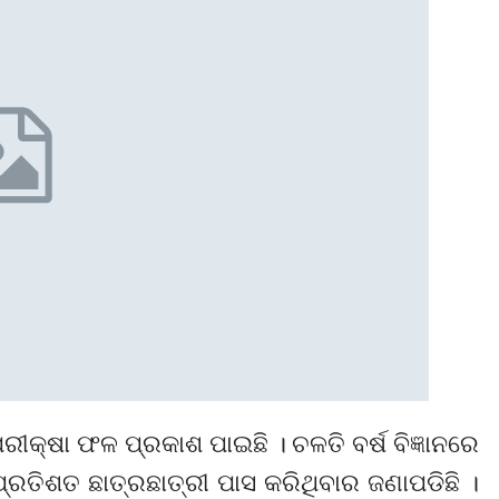
ୀକ୍ଷା ଫଳ ପ୍ରକାଶ ପାଇଛି । ଚଳତି ବର୍ଷ ବିଜ୍ଞାନରେ
ରତିଶତ ଛାତ୍ରଛାତ୍ରୀ ପାସ କରିଥିବାର ଜଣାପଡିଛି ।