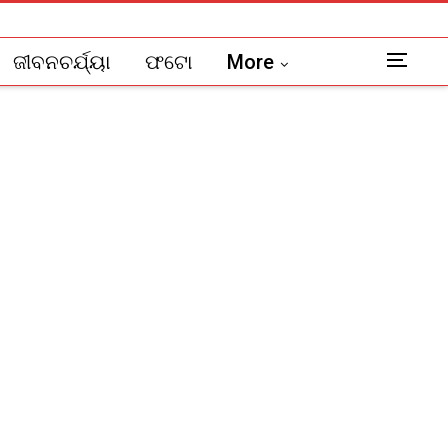
ଜୀବନଚର୍ଯ୍ୟା
ଫଟୋ
More