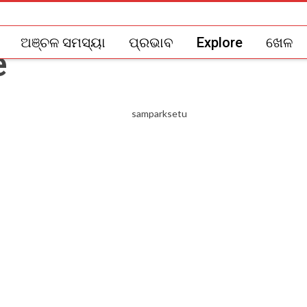
ଅଞ୍ଚଳ ସମସ୍ୟା
ପ୍ରଭାବ
Explore
ଖେଳ