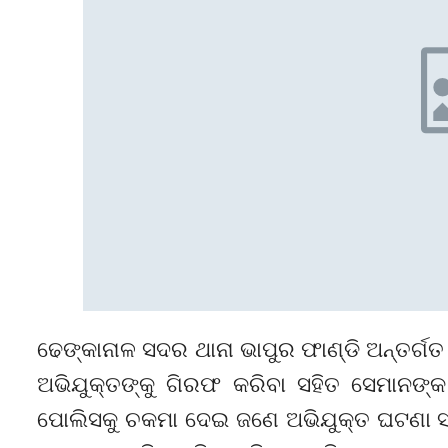
ଢେଙ୍କାନାଳ ସଦର ଥାନା ଭାପୁର ଫାଣ୍ଡି ଅନ୍ତର୍
ଅଭିଯୁକ୍ତଙ୍କୁ ଗିରଫ କରିବା ସହିତ ସେମାନଙ୍କ 
ପୋଲିସକୁ ଚକମା ଦେଇ ଜଣେ ଅଭିଯୁକ୍ତ ଘଟଣା ସ