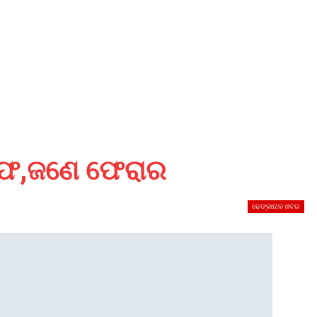
ିରଫ,ଜଣେ ଫେରାର
ଢେଙ୍କାନାଳ ଖବର