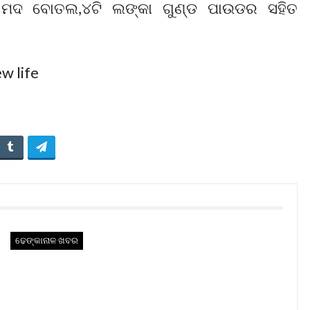
ି ମଦ ବୋତଲ,୪ଟି ଲଙ୍କା ଗୁଣ୍ଡ ପାଉଡର ସହିତ
ଢେଙ୍କାନାଳ ଖବର