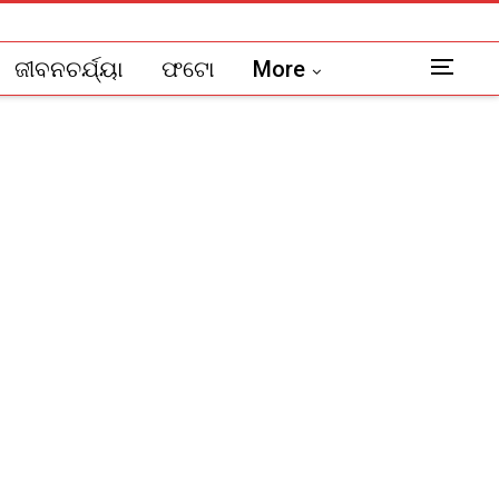
ଜୀବନଚର୍ଯ୍ୟା
ଫଟୋ
More