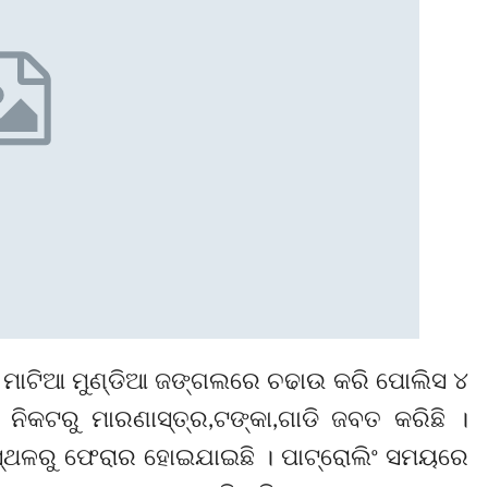
ଗତ ମାଟିଆ ମୁଣ୍ଡିଆ ଜଙ୍ଗଲରେ ଚଢାଉ କରି ପୋଲିସ ୪
ନିକଟରୁ ମାରଣାସ୍ତ୍ର,ଟଙ୍କା,ଗାଡି ଜବତ କରିଛି ।
୍ଥଳରୁ ଫେରାର ହୋଇଯାଇଛି । ପାଟ୍ରୋଲିଂ ସମୟରେ