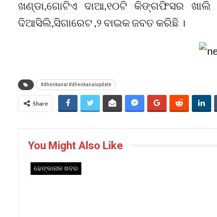
ଖଣ୍ଡା,ଗୋଟିଏ ଦାଆ,୧୦ଟି କିଙ୍ଗଫିସର ଖାଲ
ଦିଆସିଲି,ସିଗାରେଟ ,୨ ବାଇକ ଜବତ କରିଛି ।
#dhenkanal #dhenkanalupdate
Share
You Might Also Like
ଢେଙ୍କାନାଳ ଖବର