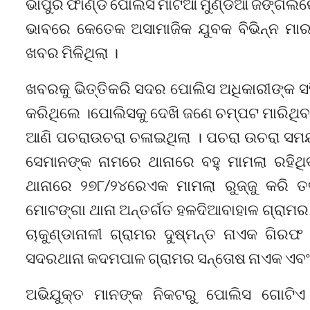
ଭାପୁର ଫାଣ୍ଡି ପୋଲିସ ମାଟିଆ ମୁଣ୍ଡିଆ ଜଙ୍ଗଲର
ଭାବରେ କେତେକ ଅସାମାଜିକ ଯୁବକ ବିଭିନ୍ନ ମା
ଖବର ମିଳିଥିଲା ।
ଖବରକୁ ଭିତ୍ତିକରି ସଦର ପୋଲିସ ଅଧିକାରୀଙ୍କ ସ
କରିଥିଲେ ।ପୋଲିସକୁ ଦେଖି ଜଣେ ଚମ୍ପଟ ମାରିଥିବ
ଆଣି ପଚରାଉଚରା ଚଳାଇଥିଲା । ପଚରା ଉଚରା ସମ
ସେମାନଙ୍କ ନାମରେ ଥାନାରେ ବହୁ ମାମଲା ରହିଥ
ଥାନାରେ ୨୭୮/୨୪ରେଏକ ମାମଲା ରୁଜ୍ଜୁ କରି ତ
ମୋଟଙ୍ଗା ଥାନା ଅନ୍ତର୍ଗତ ହଳଦିଆବାହାଳ ଗ୍ରାମର
ଚାକୁଣ୍ଡାନାଳୀ ଗ୍ରାମର ଦୁଷ୍ମନ୍ତ ନାଏକ ଗିରଫ
ସଦରଥାନା କଦମପାଳ ଗ୍ରାମର ସନ୍ତୋଷ ନାଏକ ଏବଂ କ
ଅଭିଯୁକ୍ତ ମାନଙ୍କ ନିକଟରୁ ପୋଲିସ ଗୋଟିଏ 