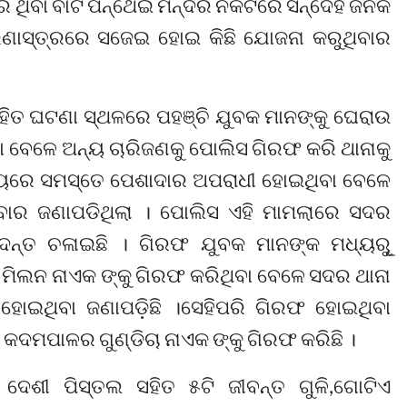
େ ଥିବା ବାଟ ପନ୍ଥେଇ ମନ୍ଦିର ନିକଟରେ ସନ୍ଦେହ ଜନକ
ରଣାସ୍ତ୍ରରେ ସଜେଇ ହୋଇ କିଛି ଯୋଜନା କରୁଥିବାର
ହିତ ଘଟଣା ସ୍ଥଳରେ ପହଞ୍ଚି ଯୁବକ ମାନଙ୍କୁ ଘେରାଉ
ା ବେଳେ ଅନ୍ୟ ଚାରିଜଣକୁ ପୋଲିସ ଗିରଫ କରି ଥାନାକୁ
ୟରେ ସମସ୍ତେ ପେଶାଦାର ଅପରାଧୀ ହୋଇଥିବା ବେଳେ
ିବାର ଜଣାପଡିଥିଲା । ପୋଲିସ ଏହି ମାମଲାରେ ସଦର
ଦନ୍ତ ଚଳାଇଛି । ଗିରଫ ଯୁବକ ମାନଙ୍କ ମଧ୍ୟରୁୂ
 ମିଲନ ନାଏକ ଙ୍କୁ ଗିରଫ କରିଥିବା ବେଳେ ସଦର ଥାନା
 ହୋଇଥିବା ଜଣାପଡ଼ିଛି ।ସେହିପରି ଗିରଫ ହୋଇଥିବା
ଦମପାଳର ଗୁଣ୍ଡିଚା ନାଏକ ଙ୍କୁ ଗିରଫ କରିଛି ।
ଦେଶୀ ପିସ୍ତଲ ସହିତ ୫ଟି ଜୀବନ୍ତ ଗୁଳି,ଗୋଟିଏ