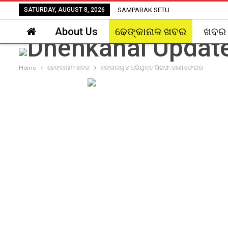
SATURDAY, AUGUST 8, 2026
SAMPARAK SETU
About Us
ଢେଙ୍କାନାଳ ଖବର
ଖବର
Home
ଢେଙ୍କାନାଳ ଖବର
ଜଙ୍ଗଲରୁ ୪ ଅଭିଯୁକ୍ତ ଗିରଫ,ଜଣେ ଫେରାର