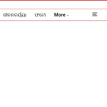
ଜୀବନଚର୍ଯ୍ୟା
ଫଟୋ
More