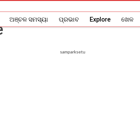
ଅଞ୍ଚଳ ସମସ୍ୟା
ପ୍ରଭାବ
Explore
ଖେଳ