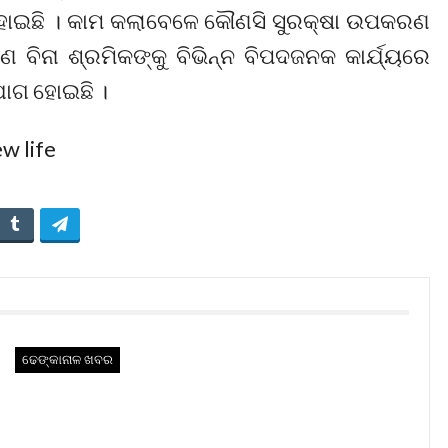
ଟି ହୋଇଛି । କାମ କଲାବେଳେ କୌଣସି ସୁରକ୍ଷା ଉପକରଣ
ବିନା ଶ୍ରମିକଙ୍କୁ ବିଭିନ୍ନ ବିପଦଜନକ କାର୍ଯ୍ୟରେ
ଯୋଗ ହୋଇଛି ।
ଢେଙ୍କାନାଳ ଖବର