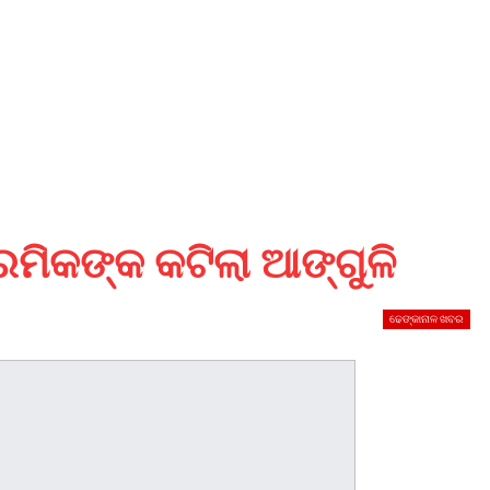
ରମିକଙ୍କ କଟିଲା ଆଙ୍ଗୁଳି
ଢେଙ୍କାନାଳ ଖବର