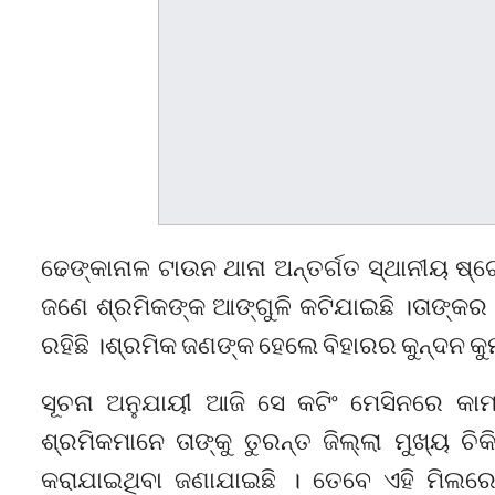
ଢେଙ୍କାନାଳ ଟାଉନ ଥାନା ଅନ୍ତର୍ଗତ ସ୍ଥାନୀୟ ଷ
ଜଣେ ଶ୍ରମିକଙ୍କ ଆଙ୍ଗୁଳି କଟିଯାଇଛି ।ତାଙ୍କର ଡ
ରହିଛି ।ଶ୍ରମିକ ଜଣଙ୍କ ହେଲେ ବିହାରର କୁନ୍ଦନ କୁ
ସୂଚନା ଅନୁଯାୟୀ ଆଜି ସେ କଟିଂ ମେସିନରେ କା
ଶ୍ରମିକମାନେ ତାଙ୍କୁ ତୁରନ୍ତ ଜିଲ୍ଲା ମୁଖ୍ୟ ଚି
କରାଯାଇଥିବା ଜଣାଯାଇଛି । ତେବେ ଏହି ମିଲ