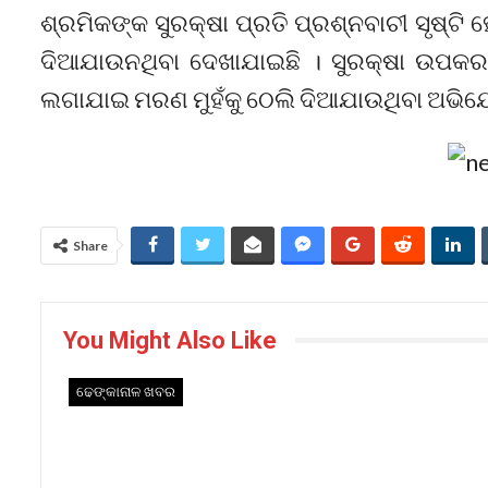
ଶ୍ରମିକଙ୍କ ସୁରକ୍ଷା ପ୍ରତି ପ୍ରଶ୍ନବାଚୀ ସୃଷ୍
ଦିଆଯାଉନଥିବା ଦେଖାଯାଇଛି । ସୁରକ୍ଷା ଉପକରଣ 
ଲଗାଯାଇ ମରଣ ମୁହଁକୁ ଠେଲି ଦିଆଯାଉଥିବା ଅଭି
Share
You Might Also Like
ଢେଙ୍କାନାଳ ଖବର