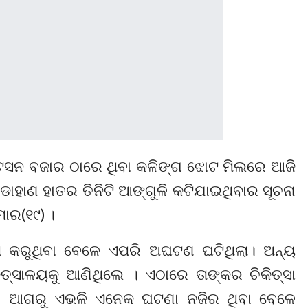
୍ଟେସନ ବଜାର ଠାରେ ଥିବା କଳିଙ୍ଗ ଝୋଟ ମିଲରେ ଆଜି
ାହାଣ ହାତର ତିନିଟି ଆଙ୍ଗୁଳି କଟିଯାଇଥିବାର ସୂଚନା
ମାର(୧୯) ।
ମ କରୁଥିବା ବେଳେ ଏପରି ଅଘଟଣ ଘଟିଥିଲା। ଅନ୍ୟ
କିତ୍ସାଳୟକୁ ଆଣିଥିଲେ । ଏଠାରେ ତାଙ୍କର ଚିକିତ୍ସା
ରେ ଆଗରୁ ଏଭଳି ଏନେକ ଘଟଣା ନଜିର ଥିବା ବେଳେ