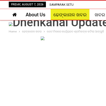
FRIDAY, AUGUST 7, 2026
SAMPARAK SETU
About Us
ଢେଙ୍କାନାଳ ଖବର
ଖବର
Home
ଢେଙ୍କାନାଳ ଖବର
ଝୋଟ ମିଲରେ କାର୍ଯ୍ୟରତ ଶ୍ରମିକଙ୍କ କଟିଲା ଆଙ୍ଗୁଳି