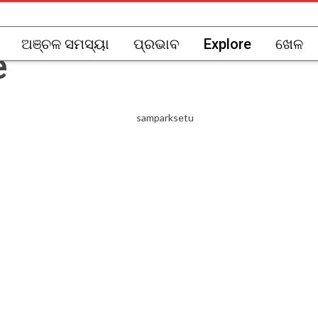
ଅଞ୍ଚଳ ସମସ୍ୟା
ପ୍ରଭାବ
Explore
ଖେଳ