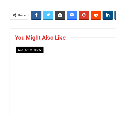
Share
You Might Also Like
ଢେଙ୍କାନାଳ ଖବର