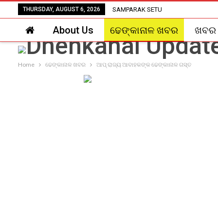
THURSDAY, AUGUST 6, 2026
SAMPARAK SETU
About Us
ଢେଙ୍କାନାଳ ଖବର
ଖବର
Home
ଢେଙ୍କାନାଳ ଖବର
ଆପ୍ ରାଜ୍ୟ ଆବାହକଙ୍କ ଢେଙ୍କାନାଳ ଗସ୍ତ