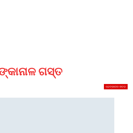
ଙ୍କାନାଳ ଗସ୍ତ
ଢେଙ୍କାନାଳ ଖବର