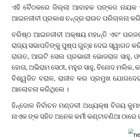
ଏହି ବୈଠକରେ ଜିଲ୍ଲା ଆବାହକ ପଙ୍କଜ ନାୟକ ସ
ଆଇନଜୀବୀ ପ୍ରକାଶ ଚନ୍ଦ୍ର ରାଉତ ପରିଚାଳନା କରି
ବରିଷ୍ଠ ଆଇନଜୀବୀ ଅକ୍ଷୟ ମହାନ୍ତି ଏବଂ ପରଜଙ୍
ରାଜ୍ୟ ସଭାପତିଙ୍କୁ ପୁଷ୍ପ ଗୁଚ୍ଛ ଦେଇ ସ୍ୱାଗତ 
ରାଉତ, ଆଇଟି ସେଲ ପ୍ରଭାରୀ ଭୋଜରାଜ ସାହୁ, ଓ
ହୋତା, ଅଭିରାମ ସେଠୀ, ମହୁର ସାହୁ, ବିନୋଦ ମଲିକ, କ
ବିଶ୍ୱଜିତ ବରାଳ, ରାଜୀବ କର ପ୍ରମୁଖ ଯୋଗଦେଇ
ଆଲୋଚନା କରିଥିଲେ ।
ହିନ୍ଦୋଳ ନିର୍ବାଚନ ମଣ୍ଡଳୀ ଅଧ୍ୟକ୍ଷ ବିଜୟ କ
ନାଏକ ଙ୍କ ସହିତ ଅନେକ କର୍ମୀ କଣ୍ଟାବଣିଆ ଠାରେ 