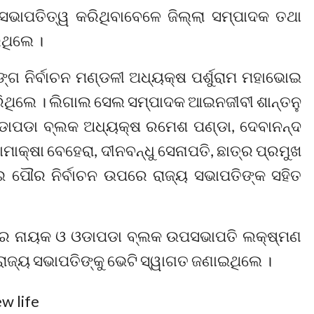
ଭାପତିତ୍ୱ କରିଥିବାବେଳେ ଜିଲ୍ଲା ସମ୍ପାଦକ ତଥା
ଥିଲେ ।
ଗ ନିର୍ବାଚନ ମଣ୍ଡଳୀ ଅଧ୍ୟକ୍ଷ ପର୍ଶୁରାମ ମହାଭୋଇ
କରିଥିଲେ । ଲିଗାଲ ସେଲ ସମ୍ପାଦକ ଆଇନଜୀବୀ ଶାନ୍ତନୁ
ଡାପଡା ବ୍ଲକ ଅଧ୍ୟକ୍ଷ ରମେଶ ପଣ୍ଡା, ଦେବାନନ୍ଦ
ାମାକ୍ଷା ବେହେରା, ଦୀନବନ୍ଧୁ ସେନାପତି, ଛାତ୍ର ପ୍ରମୁଖ
 ପୌର ନିର୍ବାଚନ ଉପରେ ରାଜ୍ୟ ସଭାପତିଙ୍କ ସହିତ
ୁମାର ନାୟକ ଓ ଓଡାପଡା ବ୍ଲକ ଉପସଭାପତି ଲକ୍ଷ୍ମଣ
ରାଜ୍ୟ ସଭାପତିଙ୍କୁ ଭେଟି ସ୍ୱାଗତ ଜଣାଇଥିଲେ ।