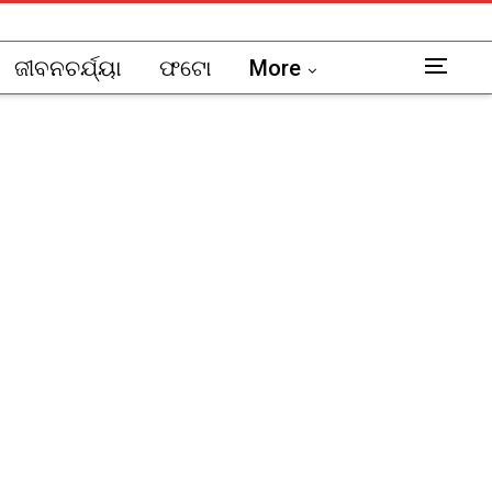
ଜୀବନଚର୍ଯ୍ୟା
ଫଟୋ
More