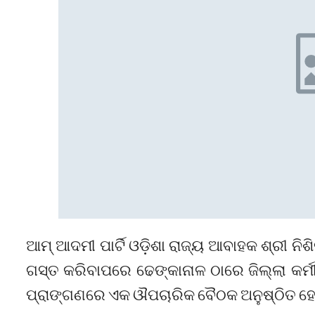
ଆମ୍ ଆଦମୀ ପାର୍ଟି ଓଡ଼ିଶା ରାଜ୍ୟ ଆବାହକ ଶ୍ରୀ ନିଶ
ଗସ୍ତ କରିବାପରେ ଢେଙ୍କାନାଳ ଠାରେ ଜିଲ୍ଲା କର୍
ପ୍ରାଙ୍ଗଣରେ ଏକ ଔପଚାରିକ ବୈଠକ ଅନୁଷ୍ଠିତ ହ