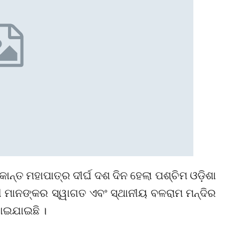
ିକାନ୍ତ ମହାପାତ୍ର ଦୀର୍ଘ ଦଶ ଦିନ ହେଲା ପଶ୍ଚିମ ଓଡ଼ିଶା
ମୀ ମାନଙ୍କର ସ୍ୱାଗତ ଏବଂ ସ୍ଥାନୀୟ ବଳରାମ ମନ୍ଦିର
ୋଇଯାଇଛି ।