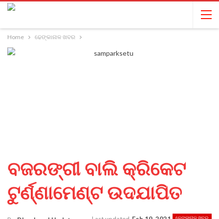
Home
ଢେଙ୍କାନାଳ ଖବର
ବଜରଙ୍ଗୀ ବାଲି କ୍ରିକେଟ
ଟୁର୍ଣ୍ଣାମେଣ୍ଟ ଉଦଯାପିତ
ଢେଙ୍କାନାଳ ଖବର