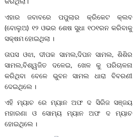
କରିଥିଲା।
ଏହାର ଜବାବରେ ପପୁଲାର କ୍ରିକେଟ କ୍ଲବ
(ବୋଲୁଅ) ୧୨ ଓଭର ଶେଷ ସୁଧା ୧୦୧ରନ କରିବାକୁ
ସକ୍ଷମ ହୋଇଥିଲା ।
ତାପସ ଓଝା, ଦୀପକ ସାମଲ,ଦିପନ ସାମଲ, ଶିଶିର
ସାମଲ,ବିଶ୍ୱଜିତ ଦଳେଇ, ଖେଳ କୁ ପରିଚାଳନା
କରିଥିବା ବେଳେ ଭୁବନ ସାମଲ ଧାରା ବିବରଣୀ
ଦେଇଥିଲେ ।
ଏହି ମ୍ୟାଚ ରେ ମ୍ୟାନ ଅଫ ଦ ସିରିଜ ସଞ୍ଜୟ
ମହାରଣା ଓ ସୋମ୍ୟ ମ୍ୟାନ ଅଫ ଦ ମ୍ୟାଚ
ହୋଇଥିଲେ ।