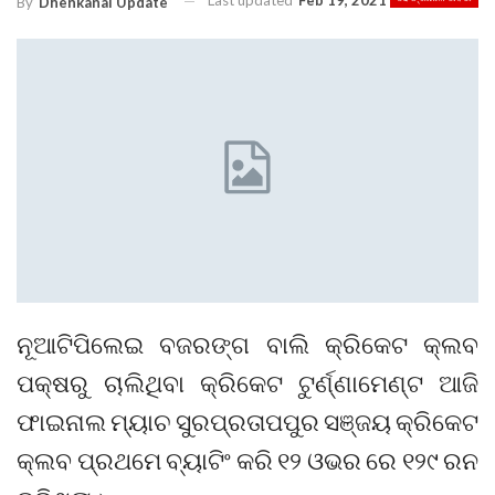
Last updated
Feb 19, 2021
By
Dhenkanal Update
ନୂଆଟିପିଲେଇ ବଜରଙ୍ଗ ବାଲି କ୍ରିକେଟ କ୍ଲବ
ପକ୍ଷରୁ ଚାଲିଥିବା କ୍ରିକେଟ ଟୁର୍ଣ୍ଣାମେଣ୍ଟ ଆଜି
ଫାଇନାଲ ମ୍ୟାଚ ସୁରପ୍ରତାପପୁର ସଞ୍ଜୟ କ୍ରିକେଟ
କ୍ଲବ ପ୍ରଥମେ ବ୍ୟାଟିଂ କରି ୧୨ ଓଭର ରେ ୧୨୯ ରନ