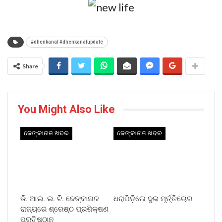
#dhenkanal #dhenkanalupdate
Share
You Might Also Like
ଢେଙ୍କାନାଳ ଖବର
ଢେଙ୍କାନାଳ ଖବର
ଡି. ଆଇ. ଇ. ଟି. ଢେଙ୍କାନାଳ
ଧରାପିଡ଼ିଲେ ଦୁଇ ମୂର୍ତ୍ତିଚୋର
ରାଜ୍ୟରେ ଶ୍ରେଷ୍ଠ ପ୍ରଶିକ୍ଷଣ
ପ୍ରତିଷ୍ଠାନ