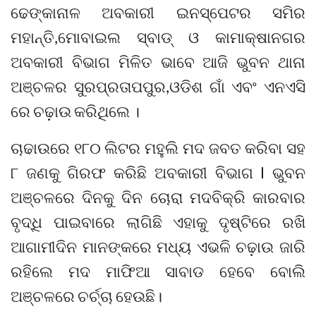
ଢେଙ୍କାନାଳ ଅବକାରୀ ଇନସ୍ପେଟର ସମିର
ମହାନ୍ତି,ମୋବାଇଲ ସ୍ବାଡ୍ ଓ କାମାକ୍ଷାନଗର
ଅବକାରୀ ବିଭାଗ ମିଳିତ ଭାବେ ଆଜି ଭୁବନ ଥାନା
ଅଞ୍ଚଳର ସୁରପ୍ରତାପପୁର,ଓଡିଶ ଗାଁ ଏବଂ ଏନଏସି
ରେ ଚଢ଼ାଉ କରିଥିଲେ ।
ଚାଢାଉରେ ୧୮୦ ଲିଟର ମହୁଲି ମଦ ଜବତ କରିବା ସହ
୮ ଜଣକୁ ଗିରଫ କରିଛି ଅବକାରୀ ବିଭାଗ l ଭୁବନ
ଅଞ୍ଚଳରେ ଦିନକୁ ଦିନ ଚୋରା ମଦବିକ୍ରି କାରବାର
ବୃଦ୍ଧି ପାଇବାରେ ଲାଗିଛି ଏହାକୁ ଦୃଷ୍ଟିରେ ରଖି
ଆଗାମୀଦିନ ମାନଙ୍କରେ ମଧ୍ୟ ଏଭଳି ଚଢ଼ାଉ ଜାରି
ରହିଲେ ମଦ ମାଫିଆ ସାବାଡ ହେବେ ବୋଲି
ଅଞ୍ଚଳରେ ଚର୍ଚ୍ଚା ହେଉଛି।