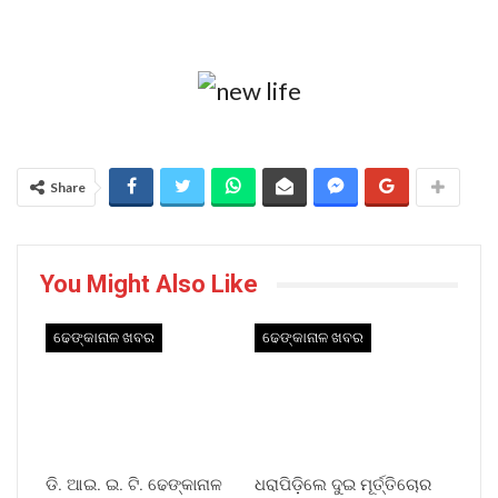
Share
You Might Also Like
ଢେଙ୍କାନାଳ ଖବର
ଢେଙ୍କାନାଳ ଖବର
ଡି. ଆଇ. ଇ. ଟି. ଢେଙ୍କାନାଳ
ଧରାପିଡ଼ିଲେ ଦୁଇ ମୂର୍ତ୍ତିଚୋର