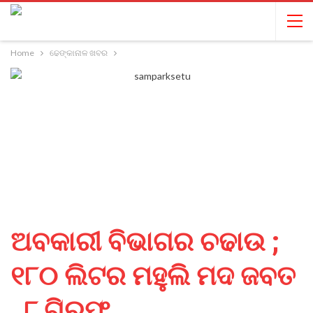
Home
ଢେଙ୍କାନାଳ ଖବର
ଅବକାରୀ ବିଭାଗର ଚଢାଉ ;
୧୮୦ ଲିଟର ମହୁଲି ମଦ ଜବତ
, ୮ ଗିରଫ