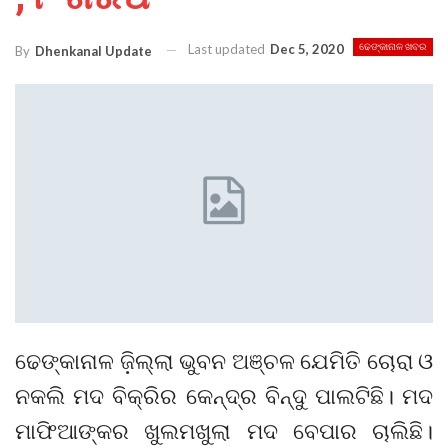
Last updated
Dec 5, 2020
ଢେଙ୍କାନାଳ ଖବର
By
Dhenkanal Update
ଢେଙ୍କାନାଳ ଜ଼ିଲ୍ଲା ଭୁବନ ଅଞ୍ଚଳ ଯେମିତି ଚୋରା ଓ
ନକଲି ମଦ ବିକ୍ରିର କେନ୍ଦ୍ର ବିନ୍ଦୁ ପାଲଟିଛି। ମଦ
ମାଫିଆଙ୍କର ଖୁଲମଖୁଲା ମଦ ବେପାର ଚାଲିଛି।