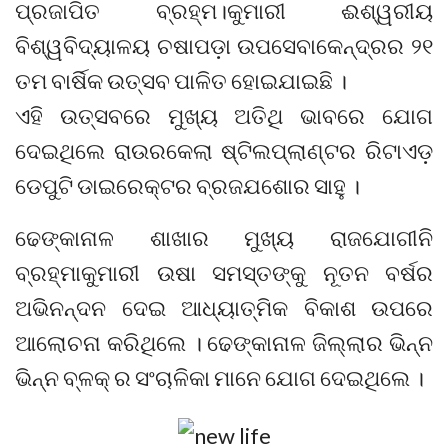
ପ୍ରଜାପିତ ବ୍ରହ୍ମ।କୁମାରୀ ଈଶ୍ୱରୀୟ
ବିଶ୍ୱବିଦ୍ୟାଳୟ ଚଷାପଡ଼ା ଉପସେବାକେନ୍ଦ୍ରର ୨୧
ତମ ବାର୍ଷିକ ଉତ୍ସବ ପାଳିତ ହୋଇଯାଇଛି ।
ଏହି ଉତ୍ସବରେ ମୁଖ୍ୟ ଅତିଥି ଭାବରେ ଯୋଗ
ଦେଇଥିଲେ ରାଉରକେଲା ଷ୍ଟିଲପ୍ଲାଣ୍ଟର ରିଟାଏଡ଼
ଡେପୁଟି ଡାଇରେକ୍ଟର ବ୍ରଜଯଶୋର ସାହୁ ।
ଢେଙ୍କାନାଳ ଶାଖାର ମୁଖ୍ୟ ରାଜଯୋଗୀନି
ବ୍ରହ୍ମାକୁମାରୀ ଉଷା ସମସ୍ତଙ୍କୁ ନୂତନ ବର୍ଷର
ଅଭିନନ୍ଦନ ଦେଇ ଆଧ୍ୟାତ୍ମିକ ବିକାଶ ଉପରେ
ଆଲୋଚନା କରିଥିଲେ । ଢେଙ୍କାନାଳ ଜିଲ୍ଲାର ଭିନ୍ନ
ଭିନ୍ନ ବ୍ଳକ୍ ର ସଂଚାଳିକା ମାନେ ଯୋଗ ଦେଇଥିଲେ ।