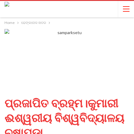
Home
ଢେଙ୍କାନାଳ ଖବର
ପ୍ରଜାପିତ ବ୍ରହ୍ମ।କୁମାରୀ
ଈଶ୍ୱରୀୟ ବିଶ୍ୱବିଦ୍ୟାଳୟ
ଚଷାପଡ଼ା