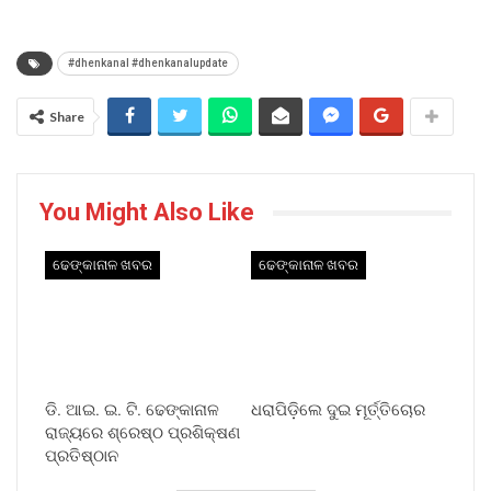
#dhenkanal #dhenkanalupdate
Share
You Might Also Like
ଢେଙ୍କାନାଳ ଖବର
ଢେଙ୍କାନାଳ ଖବର
ଡି. ଆଇ. ଇ. ଟି. ଢେଙ୍କାନାଳ
ଧରାପିଡ଼ିଲେ ଦୁଇ ମୂର୍ତ୍ତିଚୋର
ରାଜ୍ୟରେ ଶ୍ରେଷ୍ଠ ପ୍ରଶିକ୍ଷଣ
ପ୍ରତିଷ୍ଠାନ