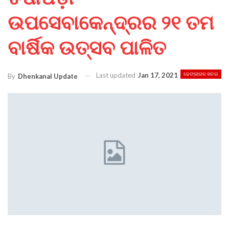
ଉପସେବାକେନ୍ଦ୍ରର ୨୧ ତମ
ବାର୍ଷିକ ଉତ୍ସବ ପାଳିତ
Last updated
Jan 17, 2021
ଢେଙ୍କାନାଳ ଖବର
By
Dhenkanal Update