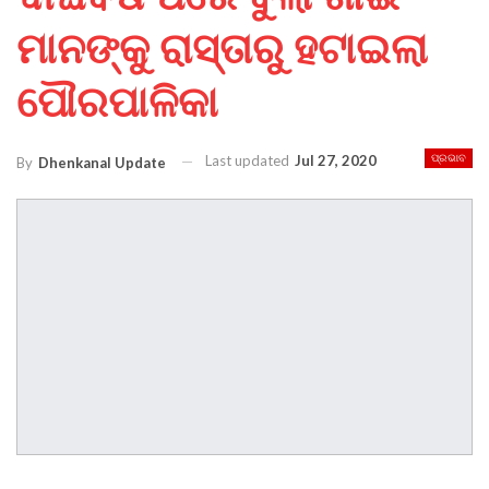
ମାନଙ୍କୁ ରାସ୍ତାରୁ ହଟାଇଲା
ପୌରପାଳିକା
Last updated
Jul 27, 2020
ପ୍ରଭାବ
By
Dhenkanal Update