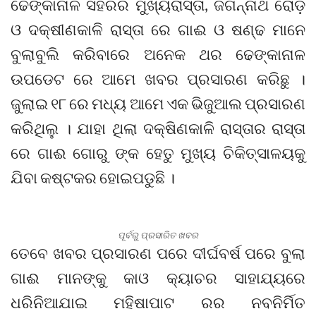
ଢେଙ୍କାନାଳ ସହରର ମୁଖ୍ୟରାସ୍ତା, ଜଗନ୍ନାଥ ରୋଡ଼
ଓ ଦକ୍ଷୀଣକାଳି ରାସ୍ତା ରେ ଗାଈ ଓ ଷଣ୍ଢ ମାନେ
ବୁଲାବୁଲି କରିବାରେ ଅନେକ ଥର ଢେଙ୍କାନାଳ
ଉପଡେଟ ରେ ଆମେ ଖବର ପ୍ରସାରଣ କରିଛୁ ।
ଜୁଲାଇ ୧୮ ରେ ମଧ୍ୟ ଆମେ ଏକ ଭିଜୁଆଲ ପ୍ରସାରଣ
କରିଥିଲୁ । ଯାହା ଥିଲା ଦକ୍ଷିଣକାଳି ରାସ୍ତାର ରାସ୍ତା
ରେ ଗାଈ ଗୋରୁ ଙ୍କ ହେତୁ ମୁଖ୍ୟ ଚିକିତ୍ସାଳୟକୁ
ଯିବା କଷ୍ଟକର ହୋଇପଡୁଛି ।
ପୂର୍ବରୁ ପ୍ରସାରିତ ଖବର
ତେବେ ଖବର ପ୍ରସାରଣ ପରେ ଦୀର୍ଘବର୍ଷ ପରେ ବୁଲା
ଗାଈ ମାନଙ୍କୁ କାଓ କ୍ୟାଚର ସାହାଯ୍ୟରେ
ଧରିନିଆଯାଇ ମହିଷାପାଟ ରର ନବନିର୍ମିତ