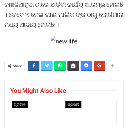
କାଞ୍ଜିଆହୁଦା ଠାରେ ଛାଡ଼ିବା କାର୍ଯ୍ୟ ଆରମ୍ଭ ହୋଇଛି
। ତେବେ ଏ ନେଇ ଗାଈ ମାଲିକ ଙ୍କ ଠାରୁ ଜୋରିମାନା
ମଧ୍ୟ ଆଦାୟ ହୋଇଛି ।
Share
You Might Also Like
ପ୍ରଭାବ
ପ୍ରଭାବ