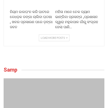
ନିୟମ ଉଲଘଂନ କରି ଘାଟରେ
ମହିଳା ମାନେ ଚେକ ଡ୍ୟାମ
ବେଧଡ଼କ ଡଙ୍ଗା ଚାଲିବା ଘଟଣା
ଭାଙ୍ଗିବା ପ୍ରସଙ୍ଗ ,ପ୍ରଶାସନ
, ଖବର ପ୍ରସାରଣ ପରେ ଡ଼ଙ୍ଗା
ଦ୍ୱାରା ମହୁଲପାଳ ଗାଁରୁ ସଂଗ୍ରହ
ଜବତ
ହେଲା ପାଣି…
LOAD MORE POSTS
Samp