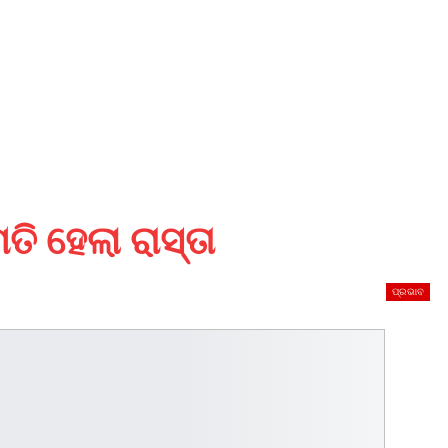
 ହେଲା ରାସ୍ତା
ପ୍ରଭାବ