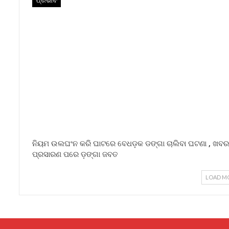
ପ୍ରଭାବ
ନିୟମ ଉଲଘଂନ କରି ଘାଟରେ ବେଧଡ଼କ ଡଙ୍ଗା ଚାଲିବା ଘଟଣା , ଖବର
ପ୍ରସାରଣ ପରେ ଡ଼ଙ୍ଗା ଜବତ
LOAD M