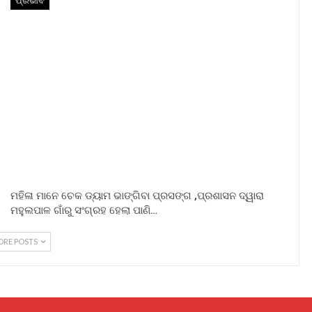
ପ୍ରଭାବ
ମହିଳା ମାନେ ଚେକ ଡ୍ୟାମ ଭାଙ୍ଗିବା ପ୍ରସଙ୍ଗ ,ପ୍ରଶାସନ ଦ୍ୱାରା
ମହୁଲପାଳ ଗାଁରୁ ସଂଗ୍ରହ ହେଲା ପାଣି…
ORE POSTS