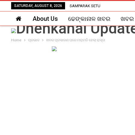
SATURDAY, AUGUST 8, 2026
SAMPARAK SETU
About Us
ଢେଙ୍କାନାଳ ଖବର
ଖବର
Home
ପ୍ରଭାବ
ଖବର ପ୍ରସାରଣ ପରେ ମରାମତି ହେଲା ରାସ୍ତା