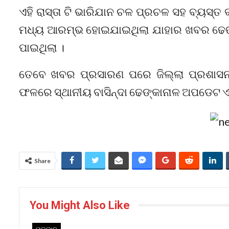
ଏହି ରାସ୍ତା ଟି ଭାରିଯାନ ଚଳ ପ୍ରଚଳ ସହ ବ୍ୟସ୍ତ
ମଧ୍ୟ ଆରମ୍ଭ ହୋଇଯାଇଥିଲା ଯାହାର ଖବର ଢେ
ପାଇଥିଲା ।
ତେବେ ଖବର ପ୍ରସାରଣ ପରେ ଜିଲ୍ଲା ପ୍ରଶାସନ ଦ୍ୱ
ଫଳରେ ସ୍ଥାନୀୟ ବାସିନ୍ଦା ଢେଙ୍କାନାଳ ଅପଡେଟ ଏବ
Share
You Might Also Like