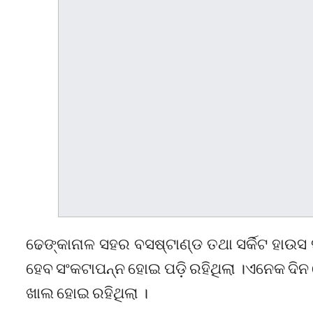
ଢେଙ୍କାନାଳ ସହର ବସଷ୍ଟାଣ୍ଡ ତଥା ସର୍କିଟ ହାଉସ ସମ
ହେବ ସଂକଟାପନ୍ନ ହୋଇ ପଡ଼ି ରହିଥିଲା ।ଏନେକ ଦିନ ହ
ଖାଲ ହୋଇ ରହିଥିଲା ।