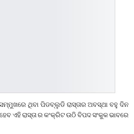
୍ମୁଖରେ ଥିବା ପିଡବ୍ଲୁଡି ରାସ୍ତାର ଅବସ୍ଥା ବହୁ ଦିନ
େବ ଏହି ରାସ୍ତା ର କଂକ୍ରିଟ ଉଠି ବିପଦ ସଂକୁକ ଭାବରେ