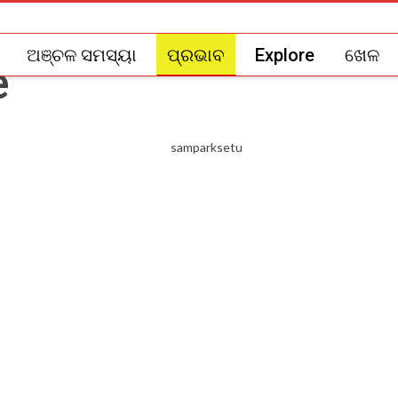
ଅଞ୍ଚଳ ସମସ୍ୟା
ପ୍ରଭାବ
Explore
ଖେଳ