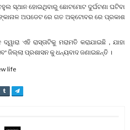
 ବହୁଲ ସ୍ଥାନ ହୋଇଥିବାରୁ ଛୋଟମୋଟ ଦୁର୍ଘଟଣା ଘଟିବା
ଙ୍କାନାଳ ଅପଡେଟ ରେ ଗତ ଅକ୍ଟୋବର ରେ ପ୍ରକାଶ
ାରା ଏହି ରାସ୍ତାଟିକୁ ମରାମତି କରାଯାଇଛି , ଯାହା
ଂ ଜିଲ୍ଲା ପ୍ରଶାସନ କୁ ଧନ୍ୟବାଦ ଜଣାଇଛନ୍ତି ।