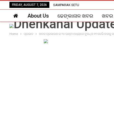
FRIDAY, AUGUST 7, 2026
SAMPARAK SETU
About Us
ଢେଙ୍କାନାଳ ଖବର
ଖବର
Home
ପ୍ରଭାବ
ଖବର ପ୍ରସାରଣ ର ୨୪ ଘଣ୍ଟା ମଧ୍ୟରେ ଝୁଲନ୍ତା ୧୧ କେଭି ତାରକୁ ସଜ