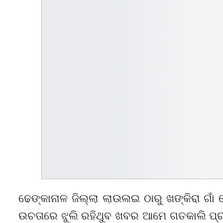
ଢେଙ୍କାନାଳ ଜିଲ୍ଲା ଲାଉଲଇ ଠାରୁ ଖଙ୍କିରା ଗାଁ
ଉଚତାରେ ଝୁଲି ରହିଥୁବ ଖବର ଆମେ ଗତକାଲି ପ୍ରକା