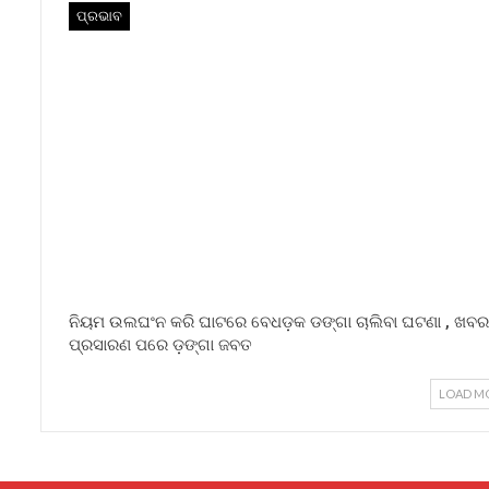
ପ୍ରଭାବ
ନିୟମ ଉଲଘଂନ କରି ଘାଟରେ ବେଧଡ଼କ ଡଙ୍ଗା ଚାଲିବା ଘଟଣା , ଖବର
ପ୍ରସାରଣ ପରେ ଡ଼ଙ୍ଗା ଜବତ
LOAD M