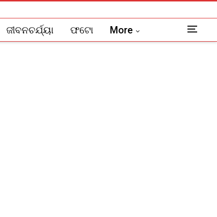
ଜୀବନଚର୍ଯ୍ୟା
ଫଟୋ
More