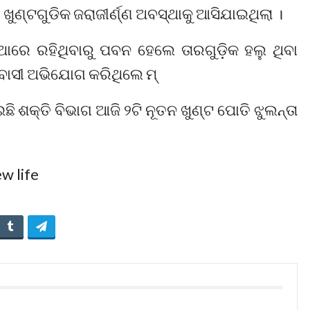
ଖୁଣ୍ଟଗୁଡିକ ଜରାଜୀର୍ଣ୍ଣ ଅବସ୍ଥାକୁ ଆସିଯାଇଥିଲା ।
ାରେ ରହିଥିବାରୁ ପବନ ହେଲେ ତାରଗୁଡ଼ିକ ହଲୁ ଥିବା
 ବାସୀ ଅଭିଯୋଗ କରିଥିଲେ ମ୍
କ୍ତି ବିଭାଗ ଆଜି ୨ଟି ନୂତନ ଖୁଣ୍ଟ ପୋତି ଝୁଲନ୍ତା