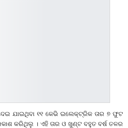
 ଦେଇ ଯାଇଥିବା ୧୧ କେଭି ଇଲେକ୍ଟ୍ରିକ ତାର ୭ ଫୁଟ
ଶ କରିଥିଲୁ । ଏହି ତାର ଓ ଖୁଣ୍ଟ ବହୁତ ବର୍ଷ ତଳର