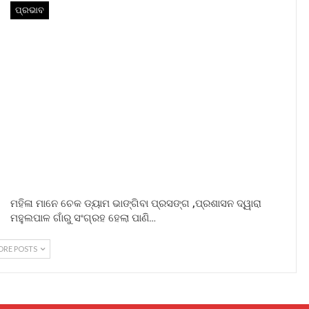
ପ୍ରଭାବ
ମହିଳା ମାନେ ଚେକ ଡ୍ୟାମ ଭାଙ୍ଗିବା ପ୍ରସଙ୍ଗ ,ପ୍ରଶାସନ ଦ୍ୱାରା
ମହୁଲପାଳ ଗାଁରୁ ସଂଗ୍ରହ ହେଲା ପାଣି…
ORE POSTS