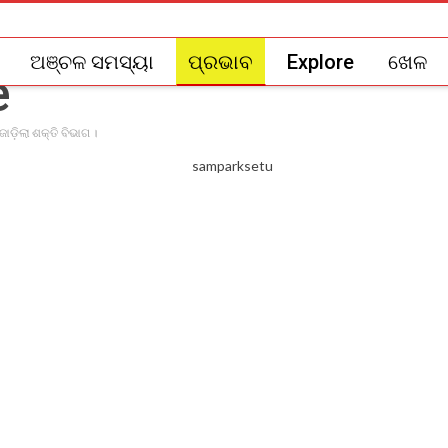
ଅଞ୍ଚଳ ସମସ୍ୟା
ପ୍ରଭାବ
Explore
ଖେଳ
ାଡ଼ିଲା ଶକ୍ତି ବିଭାଗ ।