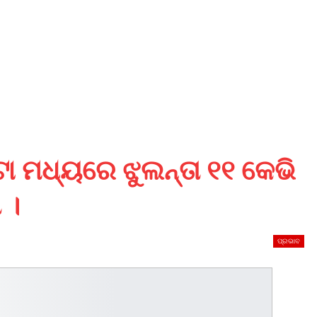
 ମଧ୍ୟରେ ଝୁଲନ୍ତା ୧୧ କେଭି
 ।
ପ୍ରଭାବ