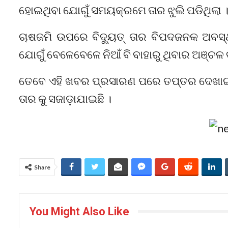
ହୋଇଥିବା ଯୋଗୁଁ ସମୟକ୍ରମେ ତାର ଝୁଲି ପଡିଥିଲା । 
ଚାଷଜମି ଉପରେ ବିଦ୍ୟୁତ୍ ତାର ବିପଦଜନକ ଅବସ୍ଥ
ଯୋଗୁଁ ବେଳେବେଳେ ନିଆଁ ବି ବାହାରୁ ଥିବାର ଅଞ୍ଚଳ
ତେବେ ଏହି ଖବର ପ୍ରସାରଣ ପରେ ତପ୍ତର ଦେଖାଇଛି ଶ
ତାର କୁ ସଜାଡ଼ାଯାଇଛି ।
Share
You Might Also Like