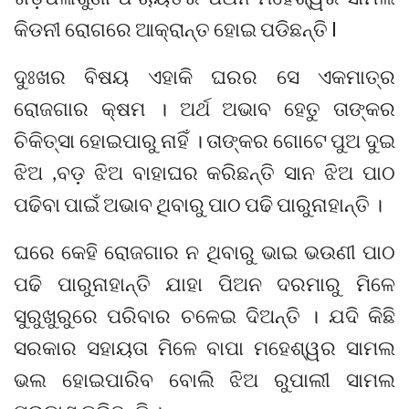
କିଡନୀ ରୋଗରେ ଆକ୍ରାନ୍ତ ହୋଇ ପଡିଛନ୍ତି l
ଦୁଃଖର ବିଷୟ ଏହାକି ଘରର ସେ ଏକମାତ୍ର
ରୋଜଗାର କ୍ଷମ । ଅର୍ଥ ଅଭାବ ହେତୁ ତାଙ୍କର
ଚିକିତ୍ସା ହୋଇପାରୁ ନାହିଁ । ତାଙ୍କର ଗୋଟେ ପୁଅ ଦୁଇ
ଝିଅ ,ବଡ଼ ଝିଅ ବାହାଘର କରିଛନ୍ତି ସାନ ଝିଅ ପାଠ
ପଢିବା ପାଇଁ ଅଭାବ ଥିବାରୁ ପାଠ ପଢି ପାରୁନାହାନ୍ତି ।
ଘରେ କେହି ରୋଜଗାର ନ ଥିବାରୁ ଭାଇ ଭଉଣୀ ପାଠ
ପଢି ପାରୁନାହାନ୍ତି ଯାହା ପିଅନ ଦରମାରୁ ମିଳେ
ସୁରୁଖୁରୁରେ ପରିବାର ଚଳେଇ ଦିଅନ୍ତି । ଯଦି କିଛି
ସରକାର ସହାୟତା ମିଳେ ବାପା ମହେଶ୍ୱର ସାମଲ
ଭଲ ହୋଇପାରିବ ବୋଲି ଝିଅ ରୁପାଲୀ ସାମଲ