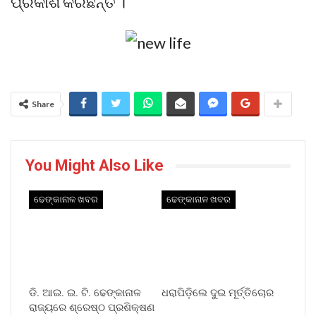
ପ୍ରକାଶ କରିଛନ୍ତି ।
Share
You Might Also Like
ଢେଙ୍କାନାଳ ଖବର
ଢେଙ୍କାନାଳ ଖବର
ଡି. ଆଇ. ଇ. ଟି. ଢେଙ୍କାନାଳ
ଧରାପିଡ଼ିଲେ ଦୁଇ ମୂର୍ତ୍ତିଚୋର
ରାଜ୍ୟରେ ଶ୍ରେଷ୍ଠ ପ୍ରଶିକ୍ଷଣ