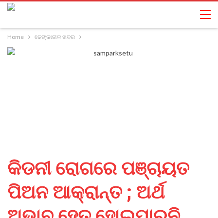
Home
ଢେଙ୍କାନାଳ ଖବର
କିଡନୀ ରୋଗରେ ପଞ୍ଚାୟତ
ପିଅନ ଆକ୍ରାନ୍ତ ; ଅର୍ଥ
ଅଭାବ ହେତୁ ହୋଇପାରୁନି