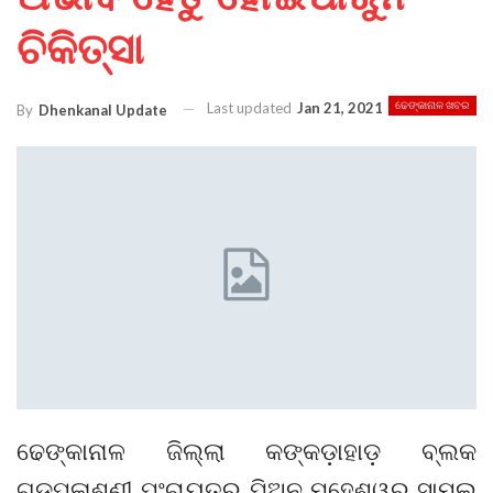
ଚିକିତ୍ସା
Last updated
Jan 21, 2021
ଢେଙ୍କାନାଳ ଖବର
By
Dhenkanal Update
ଢେଙ୍କାନାଳ ଜିଲ୍ଲା କଙ୍କଡ଼ାହାଡ଼ ବ୍ଲକ
ଗଡ଼ପଳାଶୁଣୀ ପଂଚାୟତର ପିଅନ ମହେଶ୍ୱର ସାମଲ