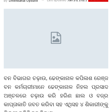
Last updated
Jan 20, 2021
By
Dhenkanal Update
ବନ ବିଭାଗର ଚଢ଼ାଉ, ଢେଙ୍କାନାଳ କପିଳାଶ ରେଞ୍ଜ
ବନ କର୍ମଚାରୀମାନେ ଢେଙ୍କାନାଳ ନିହଲ ପ୍ରସାଦ
ଅଞ୍ଚଳରେ ଚଢ଼ାଉ କରି ହରିଣ ଛାଲ ଓ ବଜ୍ର
କାପ୍ତାକାତି ଜବତ କରିବା ସହ ଏଥିସହ ୪ ଶିକାରୀଙ୍କୁ