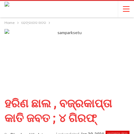
Home
ଢେଙ୍କାନାଳ ଖବର
ହରିଣ ଛାଲ , ବଜ୍ରକାପ୍ତା
କାତି ଜବତ ; ୪ ଗିରଫ୍
ଢେଙ୍କାନାଳ ଖବର