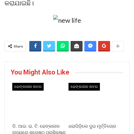
କରାଯାଇଛି।
Share
You Might Also Like
ଢେଙ୍କାନାଳ ଖବର
ଢେଙ୍କାନାଳ ଖବର
ଡି. ଆଇ. ଇ. ଟି. ଢେଙ୍କାନାଳ
ଧରାପିଡ଼ିଲେ ଦୁଇ ମୂର୍ତ୍ତିଚୋର
ରାଜ୍ୟରେ ଶ୍ରେଷ୍ଠ ପ୍ରଶିକ୍ଷଣ