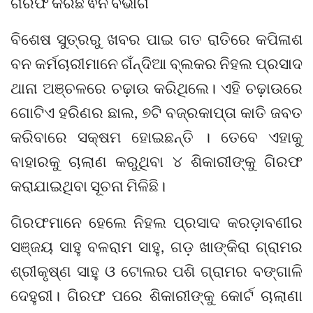
ଗିରଫ କରିଛି ଵନ ବିଭାଗ
ବିଶେଷ ସୁତ୍ରରୁ ଖବର ପାଇ ଗତ ରାତିରେ କପିଳାଶ
ବନ କର୍ମଚାରୀମାନେ ଗଁନ୍ଦିଆ ବ୍ଲକର ନିହଲ ପ୍ରସାଦ
ଥାନା ଅଞ୍ଚଳରେ ଚଢ଼ାଉ କରିଥିଲେ। ଏହି ଚଢ଼ାଉରେ
ଗୋଟିଏ ହରିଣର ଛାଲ, ୭ଟି ବଜ୍ରକାପ୍ତା କାତି ଜବତ
କରିବାରେ ସକ୍ଷମ ହୋଇଛନ୍ତି । ତେବେ ଏହାକୁ
ବାହାରକୁ ଚାଲାଣ କରୁଥିବା ୪ ଶିକାରୀଙ୍କୁ ଗିରଫ
କରାଯାଇଥିବା ସୂଚନା ମିଳିଛି।
ଗିରଫମାନେ ହେଲେ ନିହଲ ପ୍ରସାଦ କରଡ଼ାବଣୀର
ସଞ୍ଜୟ ସାହୁ ବଳରାମ ସାହୁ, ଗଡ଼ ଖାଙ୍କିରା ଗ୍ରାମର
ଶ୍ରୀକୃଷ୍ଣ ସାହୁ ଓ ଟୋଲର ପଶି ଗ୍ରାମର ବଙ୍ଗାଳି
ଦେହୁରୀ। ଗିରଫ ପରେ ଶିକାରୀଙ୍କୁ କୋର୍ଟ ଚାଲାଣା