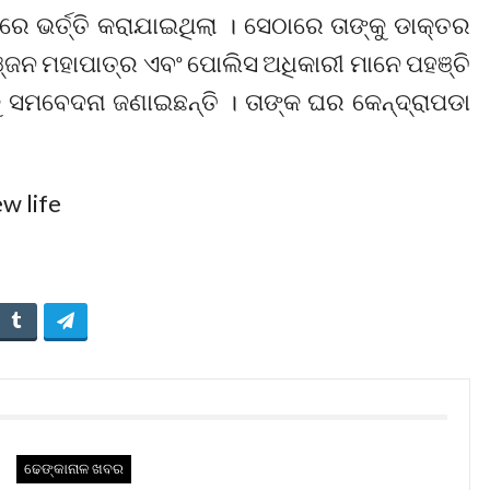
ରେ ଭର୍ତ୍ତି କରାଯାଇଥିଲା । ସେଠାରେ ତାଙ୍କୁ ଡାକ୍ତର
୍ଜନ ମହାପାତ୍ର ଏବଂ ପୋଲିସ ଅଧିକାରୀ ମାନେ ପହଞ୍ଚି
କୁ ସମବେଦନା ଜଣାଇଛନ୍ତି । ତାଙ୍କ ଘର କେନ୍ଦ୍ରାପଡା
ଢେଙ୍କାନାଳ ଖବର