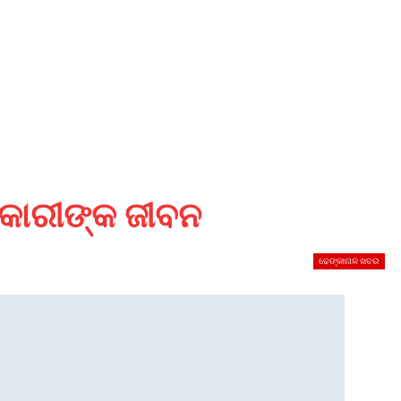
ିକାରୀଙ୍କ ଜୀବନ
ଢେଙ୍କାନାଳ ଖବର