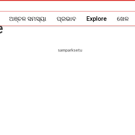
ଅଞ୍ଚଳ ସମସ୍ୟା
ପ୍ରଭାବ
Explore
ଖେଳ