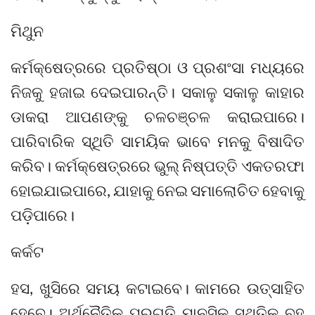
ମିଥୁନ
କର୍ମକ୍ଷେତ୍ରରେ ପ୍ରତିଷ୍ଠା ଓ ପ୍ରଶଂସା ମଧ୍ୟରେ
ନିଜକୁ ହଜାଇ ଦେଇପାରନ୍ତି। ସକାଳୁ ସକାଳୁ କାହାର
ଡାକରା ଆପଣଙ୍କୁ ଚଳଚଞ୍ଚଳ କରାଇପାରେ।
ପାରିବାରିକ ସ୍ଥିତି ସାମୟିକ ଭାବେ ମନକୁ ବିଷାଦିତ
କରିବ। କର୍ମକ୍ଷେତ୍ରରେ ଭୁଲ୍‌ ନିଷ୍ପତ୍ତି ଏକତରଫା
ହୋଇଯାଇପାରେ, ଯାହାକୁ ନେଇ ସମାଲୋଚିତ ହେବାକୁ
ପଡ଼ିପାରେ।
କର୍କଟ
ହସ, ଖୁସିରେ ସମୟ କଟାଇବେ। କାମରେ ଉତ୍ସାହିତ
ହେବେ। ଅର୍ଥନୈତିକ ପ୍ରଗତି ମାନସିକ ସ୍ଥିତିକୁ ବହୁ