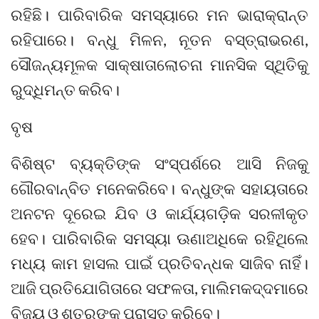
ରହିଛି। ପାରିବାରିକ ସମସ୍ୟାରେ ମନ ଭାରାକ୍ରାନ୍ତ
ରହିପାରେ। ବନ୍ଧୁ ମିଳନ, ନୂତନ ବସ୍ତ୍ରାଭରଣ,
ସୌଜନ୍ୟମୂଳକ ସାକ୍ଷାତାଲୋଚନା ମାନସିକ ସ୍ଥିତିକୁ
ରୁଦ୍ଧିମନ୍ତ କରିବ।
ବୃଷ
ବିଶିଷ୍ଟ ବ୍ୟକ୍ତିଙ୍କ ସଂସ୍ପର୍ଶରେ ଆସି ନିଜକୁ
ଗୌରବାନ୍ବିତ ମନେକରିବେ। ବନ୍ଧୁଙ୍କ ସହାୟତାରେ
ଅନଟନ ଦୂରେଇ ଯିବ ଓ କାର୍ଯ୍ୟଗଡ଼ିକ ସରଳୀକୃତ
ହେବ। ପାରିବାରିକ ସମସ୍ୟା ଊଣାଅଧିକେ ରହିଥିଲେ
ମଧ୍ୟ କାମ ହାସଲ ପାଇଁ ପ୍ରତିବନ୍ଧକ ସାଜିବ ନାହିଁ।
ଆଜି ପ୍ରତିଯୋଗିତାରେ ସଫଳତା, ମାଲିମକଦ୍ଦମାରେ
ବିଜୟ ଓ ଶତ୍ରୁଙ୍କୁ ପରାସ୍ତ କରିବେ।