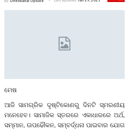
Last updated
Jan 29, 2021
By
Dhenkanal Update
ମେଷ
ଆଜି ସାମଗ୍ରିକ ଦୃଷ୍ଟିକୋଣରୁ ଦିନଟି ସ୍ମରଣୀୟ
ମନେହେବ। ସାମାଜିକ ସ୍ତରରେ ଏକାଧାରରେ ଅର୍ଥ,
ସମ୍ମାନ, ଉପଢୌକନ, ସମ୍ବର୍ଦ୍ଧନା ପାଇବାର ଯୋଗ