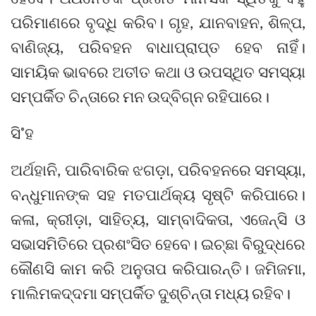
ପରିମାଣରେ ବୃଦ୍ଧି କରିବ। ଗୃହ, ଯାନବାହନ, ଶିଳ୍ପ,
ବାଣିଜ୍ୟ, ପରିବହନ ବାଧାପ୍ରାପ୍ତ ହେବ ନାହିଁ।
ସାମୟିକ ଭାବରେ ଅତୀତ କଥା ଓ ଉପସ୍ଥିତ ସମସ୍ୟା
ସମ୍ପର୍କିତ ଚିନ୍ତାରେ ମନ ଉଦ୍‌ବିଗ୍ନ ରହିପାରେ।
ସି˚ହ
ଅର୍ଥହାନି, ପାରିବାରିକ ଝଗଡ଼ା, ପରିବହନରେ ସମସ୍ୟା,
ବନ୍ଧୁମାନଙ୍କ ସହ ମତପାର୍ଥକ୍ୟ ସୃଷ୍ଟି କରିପାରେ।
କଳା, କ୍ରୀଡ଼ା, ସାହିତ୍ୟ, ସାମ୍ବାଦିକତା, ଏଜେନ୍ସି ଓ
ସଭାସମିତିରେ ପ୍ରଶଂସିତ ହେବେ। ଇଚ୍ଛା ବିରୁଦ୍ଧରେ
କୌଣସି କାମ କରି ଅନୁତାପ କରିପାରନ୍ତି। ଜମିଜମା,
ମାଲିମକଦ୍ଦମା ସମ୍ପର୍କିତ ଦୁଶ୍ଚିନ୍ତା ମଧ୍ୟ ରହିବ।