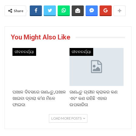
Share
You Might Also Like
ଜୀବନଚର୍ଯ୍ୟା
ଜୀବନଚର୍ଯ୍ୟା
ପଖାଳ ଦିବସରେ ଜାଣନ୍ତୁ,ପଖାଳ
ଜାଣନ୍ତୁ ଗ୍ରୀନ କ୍ରାକର କଣ
ଖାଇବା ଦ୍ବାରା କ’ଣ ମିଳେ
ଏବଂ କଣ ରହିଛି ଏହାର
ଫାଇଦା
ଉପକାରିତା
LOAD MORE POSTS