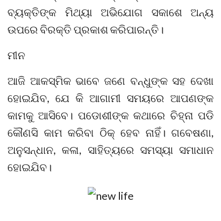
ବ୍ୟକ୍ତିଙ୍କ ମିଥ୍ୟା ଅଭିଯୋଗ ସକାଶେ ଅନ୍ୟ
ଉପରେ ବିରକ୍ତି ପ୍ରକାଶ କରିପାରନ୍ତି।
ମୀନ
ଆଜି ଆକସ୍ମିକ ଭାବେ ଜଣେ ବନ୍ଧୁଙ୍କ ସହ ଦେଖା
ହୋଇଯିବ, ଯେ କି ଆଗାମୀ ସମୟରେ ଆପଣଙ୍କ
କାମକୁ ଆସିବେ। ପଡୋଶୀଙ୍କ କଥାରେ ଚିହ୍ନା ପଡି
କୌଣସି କାମ କରିବା ଠିକ୍‌ ହେବ ନାହିଁ। ଗବେଷଣା,
ଅନୁସନ୍ଧାନ, କଳା, ସାହିତ୍ୟରେ ସମସ୍ୟା ସମାଧାନ
ହୋଇଯିବ।