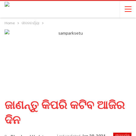
Home
ଜୀବନଚର୍ଯ୍ୟା
ଜାଣନ୍ତୁ କିପରି କଟିବ ଆଜିର
ଦିନ
ଜୀବନଚର୍ଯ୍ୟା