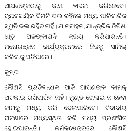
ଆପଣଙ୍କଠାରୁ କାମ ହାସଲ କରିନେବେ।
ବ୍ୟବସାୟିକ ଦିଗଟି ଭଲ ରହିଲେ ମଧ୍ୟ ପାରିବାରିକ
ସ୍ଥିତି ଭଲ ରହିବ ନାହିଁ। ଯାନବାହନ, ଯାନ୍ତ୍ରିକ ଜିନିଷ,
ଧାତୁ ଅଳଙ୍କାରାଦି କ୍ରୟ କରିପାରନ୍ତି।
ମନୋରଞ୍ଜନ କାର୍ଯ୍ୟକ୍ରମରେ ନିଜକୁ ସାମିଲ୍‌
କରିବାକୁ ପଡ଼ିପାରେ।
କୁମ୍ଭ
କୌଣସି ପ୍ରତିବନ୍ଧକ ଆଜି ଆପଣଙ୍କ କାମକୁ
ଅଟକାଇ ରଖିପାରିବ ନାହିଁ। ମୁଣ୍ଡ ଖେଳାଇ ନ ହେବା
କାମକୁ ମଧ୍ୟ କରି ଦେଇପାରିବେ। ବିବାଦୀୟ
ଘଟଣାରେ ମଧ୍ୟସ୍ଥତା କରି ମଧ୍ୟ ପ୍ରଶଂସିତ
ହୋଇପାରନ୍ତି। କର୍ମକ୍ଷେତ୍ରରେ କୌଣସି