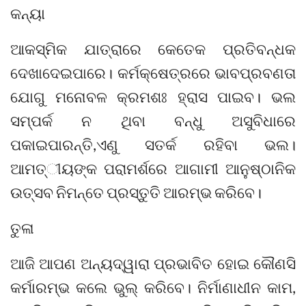
କନ୍ୟା
ଆକସ୍ମିକ ଯାତ୍ରାରେ କେତେକ ପ୍ରତିବନ୍ଧକ
ଦେଖାଦେଇପାରେ। କର୍ମକ୍ଷେତ୍ରରେ ଭାବପ୍ରବଣତା
ଯୋଗୁ ମନୋବଳ କ୍ରମଶଃ ହ୍ରାସ ପାଇବ। ଭଲ
ସମ୍ପର୍କ ନ ଥିବା ବନ୍ଧୁ ଅସୁବିଧାରେ
ପକାଇପାରନ୍ତି,ଏଣୁ ସତର୍କ ରହିବା ଭଲ।
ଆମତ୍ୀୟଙ୍କ ପରାମର୍ଶରେ ଆଗାମୀ ଆନୁଷ୍ଠାନିକ
ଉତ୍ସବ ନିମନ୍ତେ ପ୍ରସ୍ତୁତି ଆରମ୍ଭ କରିବେ।
ତୁଳା
ଆଜି ଆପଣ ଅନ୍ୟଦ୍ୱାରା ପ୍ରଭାବିତ ହୋଇ କୌଣସି
କର୍ମାରମ୍ଭ କଲେ ଭୁଲ୍‌ କରିବେ। ନିର୍ମାଣାଧୀନ କାମ,