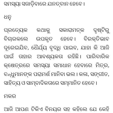
ସମସ୍ୟା ସଜାଡ଼ିବାରେ ଯନତ୍ବାନ ହେବେ।
ଧନୁ
ପ୍ରତ୍ୟେକ କଥାକୁ ସକାରାମତ୍କ ଦୃଷ୍ଟିରୁ
ବିଚାରକଲେ ଉପକୃତ ହେବେ। ବିରକ୍ତିଭାବ
ଦୂରେଇଯିବ, ଧୈର୍ଯ୍ୟ ବୃଦ୍ଧି ପାଇବ, ଯାହା କି ଆଜି
ପାଇଁ ତାହାର ଆବଶ୍ୟକତା ରହିଛି। ପାରିବାରିକ
କ୍ଷେତ୍ରରେ ସମସ୍ୟା ସମାଧାନ ହେବାରେ ମିତ୍ର,
ବନ୍ଧୁମାନଙ୍କ ପରାମର୍ଶ ମାନିବା ଭଲ। କଳା, ସଙ୍ଗୀତ,
ସାହିତ୍ୟ ଓ ସାମ୍ବାଦିକତାରେ ସମ୍ମାନିତ ହେବେ।
ମକର
ଆଜି ଆପଣ ଟିକିଏ ବିନୟର ସହ କହିଲେ ଯେ କେହି