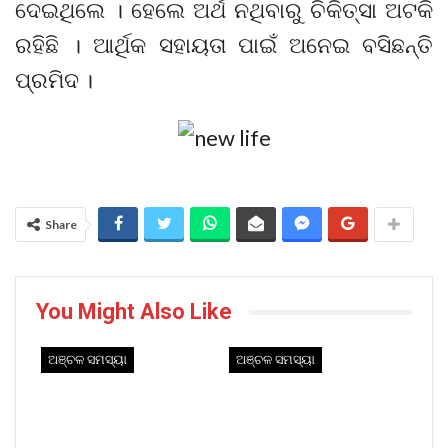
ଦେଇଥିଲେ । ହେଲେ ଅର୍ଥ ନଥିବାରୁ ଚିକିତ୍ସା ଅଟକି
ରହିଛି । ଆର୍ଥିକ ସହାୟତା ପାଇଁ ଅନେଇ ବସିଛନ୍ତି
ପ୍ରମିଦ ।
Share
You Might Also Like
ଅଞ୍ଚଳ ସମସ୍ୟା
ଅଞ୍ଚଳ ସମସ୍ୟା