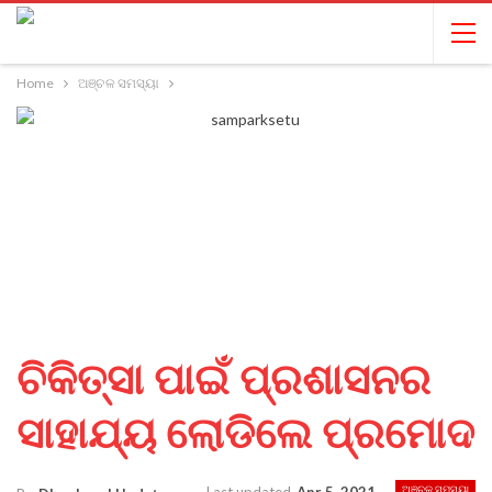
Home
ଅଞ୍ଚଳ ସମସ୍ୟା
ଚିକିତ୍ସା ପାଇଁ ପ୍ରଶାସନର
ସାହାଯ୍ୟ ଲୋଡିଲେ ପ୍ରମୋଦ
ଅଞ୍ଚଳ ସମସ୍ୟା