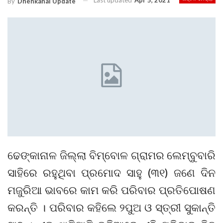
Last updated
Apr 5, 2021
By
Dhenkanal Update
ଢେଙ୍କାନାଳ ଜିଲ୍ଲା ବିମ୍ବୋଳ ଗ୍ରାମର ଲେମ୍ବୁବାରି
ସାହିରେ ରହୁଥିବା ପ୍ରମୋଦ ସାହୁ (୩୧) ଜଣେ ଦିନ
ମଜୁରିଆ ଭାବରେ କାମ କରି ପରିବାର ପ୍ରତିପୋଷଣ
କରନ୍ତି । ପରିବାର କହିଲେ ୨ପୁଅ ଓ ସ୍ତ୍ରୀ ସୁକାନ୍ତି