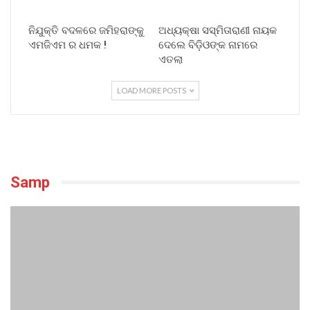
ନିଯୁକ୍ତି ବଦଳରେ ଜମିହରାଙ୍କୁ
ଅଧ୍ୟକ୍ଷା ସସ୍ମିତାରାଣୀ ନାୟକ
ଏମଜିଏମ ର ଧମକ !
ଦେଲେ ବିଡ଼ିଓଙ୍କ ନାମରେ
ଏତଲା
LOAD MORE POSTS
Samp