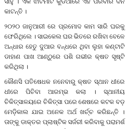
ସାହୁ । ଏକ ଝାଟିମାଟି କୁଡିଆରେ ଏହି ପରିବାର ଦିନ
କାଟନ୍ତି ।
୨୦୨୦ ଜାନୁଆରୀ ରେ ପ୍ରମୋଦ କାମ ସାରି ଘରକୁ
ଫେରିଥିଲେ । ସାଇକେଲ ଘର ଭିତରେ ରଖିବା ବେଳେ
ଅନ୍ଧାର ହେତୁ ଦୁଆର ବନ୍ଧରେ ଥିବା ଲୁହା କଣ୍ଟାଟି
ଡାହାଣ ପାଖ ଆଣ୍ଠୁରେ ପଶି ଗଭୀର କ୍ଷତ ସୃଷ୍ଟି
କରିଥିଲା ।
କୌଣସି ପତିଷେଧକ ନନେବାରୁ କ୍ଷତ ସ୍ଥାନ ଧୀରେ
ଧୀରେ ପିଚିବା ଆରମ୍ଭ କଲା । ସ୍ଥାନୀୟ
ଚିକିତ୍ସାଳୟରେ ଚିକିତ୍ସା ପରେ ଶେଷରେ କଟକ ବଡ଼
ମେଡ଼ିକାଲ ଯାଇ ଅନେକ ଅର୍ଥ ଖର୍ଚ୍ଚ କରିଛନ୍ତି ।
ତାଙ୍କୁ ଡାକ୍ତର ପ୍ଲାଷ୍ଟିକ ସର୍ଜରୀ କରିବାକୁ ପରାମର୍ଶ