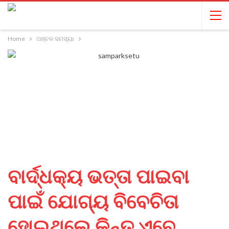
Home
ଅଞ୍ଚଳ ସମସ୍ୟା
ବାର୍ଦ୍ଧକ୍ୟ ଭତ୍ତା ପାଇବା
ପାଇଁ ଯୋଗ୍ୟ ବିବେଚିତା
ହୋଇଥିଲେ କିନ୍ତୁ ଏବେ