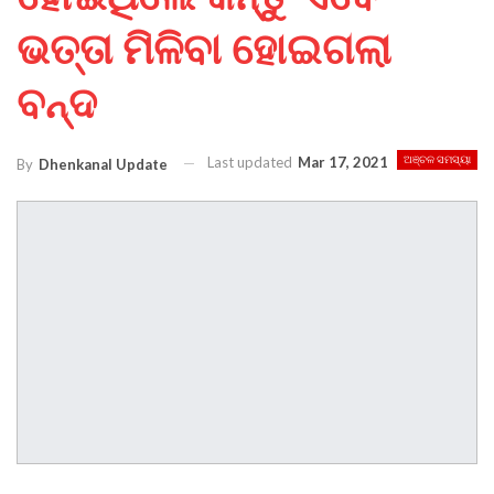
ଭତ୍ତା ମିଳିବା ହୋଇଗଲା
ବନ୍ଦ
Last updated
Mar 17, 2021
ଅଞ୍ଚଳ ସମସ୍ୟା
By
Dhenkanal Update