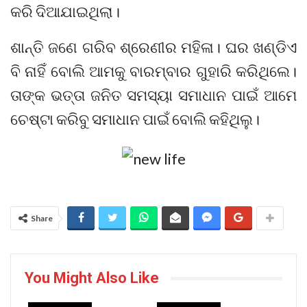
କରି ଦିଆଯାଇଥିଲା।
ଶାନ୍ତି ଜଣେ ଗରିବ ଶ୍ରେଣୀର ମହିଳା। ଘର ଖଣ୍ଡିଏ
ବି ନାହିଁ ବୋଲି ଆମକୁ ବାରମ୍ବାର ଗୁହାରି କରିଥିଲେ।
ତାଙ୍କ ଭତ୍ତା ଜନିତ ସମସ୍ୟା ସମାଧାନ ପାଇଁ ଆମେ
ଚେଷ୍ଟା କରିବୁ ସମାଧାନ ପାଇଁ ବୋଲି କହିଥିଲୁ।
Share
You Might Also Like