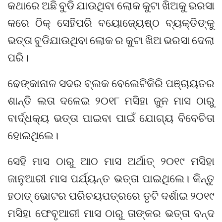
କଥାରେ ଅଛି ବୁଡି ଯାଉଥିବା ଲୋକ କୁଟା ଖିଅକୁ ଭରସା
କରେ ଠିକ୍ ସେହିପରି ବୟୋଜ୍ୟେଷ୍ଠ ବ୍ୟକ୍ତିଙ୍କୁ
ଭତ୍ତା ବୁଡିଯାଉଥିବା ଲୋକ ର କୁଟା ଖିଅ ଭରସା ଦେଲା
ପରି।
ଢେଙ୍କାନାଳ ସଦର ବ୍ଲକ ବେଲେଟିକିରି ପଞ୍ଚାୟତର
ଶାନ୍ତି ଲତା ଦଳେଇ ୨୦୧୮ ମସିହା ଜୁନ ମାସ ଠାରୁ
ବାର୍ଦ୍ଧକ୍ୟ ଭତ୍ତା ପାଇବା ପାଇଁ ଯୋଗ୍ୟ ବିବେଚିତା
ହୋଇଥିଲେ।
ସେହି ମାସ ଠାରୁ ଆଠ ମାସ ଅର୍ଥାତ୍ ୨୦୧୯ ମସିହା
ଜାନୁଆରୀ ମାସ ପର୍ଯ୍ୟନ୍ତ ଭତ୍ତା ପାଇଥିଲେ। କିନ୍ତୁ
ହଠାତ୍ ଭୋଟର ପରିଚୟପତ୍ରରେ ତୃଟି ଦର୍ଶାଇ ୨୦୧୯
ମସିହା ଫେବୃଆରୀ ମାସ ଠାରୁ ତାଙ୍କର ଭତ୍ତା ବନ୍ଦ