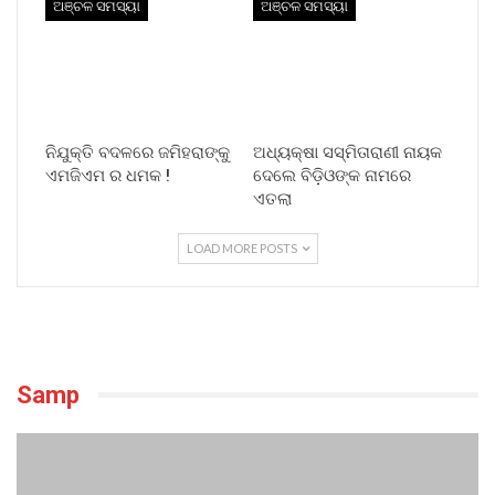
ଅଞ୍ଚଳ ସମସ୍ୟା
ଅଞ୍ଚଳ ସମସ୍ୟା
ନିଯୁକ୍ତି ବଦଳରେ ଜମିହରାଙ୍କୁ
ଅଧ୍ୟକ୍ଷା ସସ୍ମିତାରାଣୀ ନାୟକ
ଏମଜିଏମ ର ଧମକ !
ଦେଲେ ବିଡ଼ିଓଙ୍କ ନାମରେ
ଏତଲା
LOAD MORE POSTS
Samp