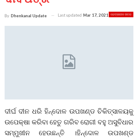
Last updated
Mar 17, 2021
ଢେଙ୍କାନାଳ ଖବର
By
Dhenkanal Update
ଦୀର୍ଘ ଦୀନ ଧରି ହିନ୍ଦୋଳ ଉପଖଣ୍ଡ ଚିକିତ୍ସାଳୟକୁ
ଉପେକ୍ଷା କରିବା ହେତୁ ଗରିବ ରୋଗୀ ବହୁ ଅସୁବିଧାର
ସମ୍ମୁଖୀନ ହେଉଛନ୍ତି ।ହିନ୍ଦୋଳ ଉପଖଣ୍ଡ