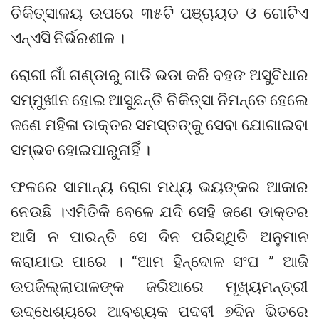
ଚିକିତ୍ସାଳୟ ଉପରେ ୩୫ଟି ପଞ୍ଚାୟତ ଓ ଗୋଟିଏ
ଏନ୍ଏସି ନିର୍ଭରଶୀଳ ।
ରୋଗୀ ଗାଁ ଗଣ୍ଡାରୁ ଗାଡି ଭଡା କରି ବହଙ ଅସୁବିଧାର
ସମ୍ମୁଖୀନ ହୋଇ ଆସୁଛନ୍ତି ଚିକିତ୍ସା ନିମନ୍ତେ ହେଲେ
ଜଣେ ମହିଳା ଡାକ୍ତର ସମସ୍ତଙ୍କୁ ସେବା ଯୋଗାଇବା
ସମ୍ଭବ ହୋଇପାରୁନାହିଁ ।
ଫଳରେ ସାମାନ୍ୟ ରୋଗ ମଧ୍ୟ ଭୟଙ୍କର ଆକାର
ନେଉଛି ।ଏମିତିକି ବେଳେ ଯଦି ସେହି ଜଣେ ଡାକ୍ତର
ଆସି ନ ପାରନ୍ତି ସେ ଦିନ ପରିସ୍ଥିତି ଅନୁମାନ
କରାଯାଇ ପାରେ । “ଆମ ହିନ୍ଦୋଳ ସଂଘ ” ଆଜି
ଉପଜିଲ୍ଲାପାଳଙ୍କ ଜରିଆରେ ମୂଖ୍ୟମନ୍ତ୍ରୀ
ଉଦ୍ଧେଶ୍ୟରେ ଆବଶ୍ୟକ ପଦବୀ ୭ଦିନ ଭିତରେ