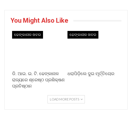
You Might Also Like
ଢେଙ୍କାନାଳ ଖବର
ଢେଙ୍କାନାଳ ଖବର
ଡି. ଆଇ. ଇ. ଟି. ଢେଙ୍କାନାଳ
ଧରାପିଡ଼ିଲେ ଦୁଇ ମୂର୍ତ୍ତିଚୋର
ରାଜ୍ୟରେ ଶ୍ରେଷ୍ଠ ପ୍ରଶିକ୍ଷଣ
ପ୍ରତିଷ୍ଠାନ
LOAD MORE POSTS