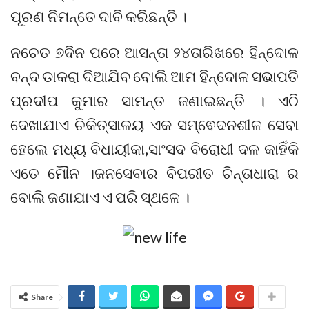
ପୂରଣ ନିମନ୍ତେ ଦାବି କରିଛନ୍ତି ।
ନଚେତ ୭ଦିନ ପରେ ଆସନ୍ତା ୨୪ତାରିଖରେ ହିନ୍ଦୋଳ
ବନ୍ଦ ଡାକରା ଦିଆଯିବ ବୋଲି ଆମ ହିନ୍ଦୋଳ ସଭାପତି
ପ୍ରଦୀପ କୁମାର ସାମନ୍ତ ଜଣାଇଛନ୍ତି । ଏଠି
ଦେଖାଯାଏ ଚିକିତ୍ସାଳୟ ଏକ ସମ୍ଵେଦନଶୀଳ ସେବା
ହେଲେ ମଧ୍ୟ ବିଧାୟୀକା,ସାଂସଦ ବିରୋଧୀ ଦଳ କାହିଁକି
ଏତେ ମୌନ ।ଜନସେବାର ବିପରୀତ ଚିନ୍ତାଧାରା ର
ବୋଲି ଜଣାଯାଏ ଏ ପରି ସ୍ଥଳେ ।
Share