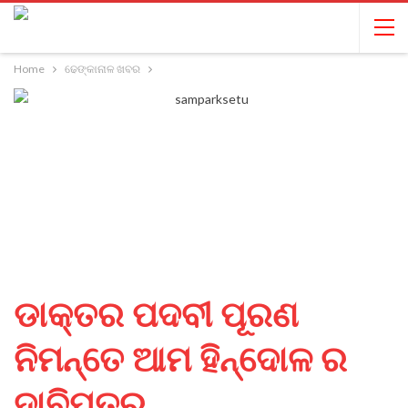
Home
ଢେଙ୍କାନାଳ ଖବର
ଡାକ୍ତର ପଦବୀ ପୂରଣ
ନିମନ୍ତେ ଆମ ହିନ୍ଦୋଳ ର
ଦାବିପତ୍ର