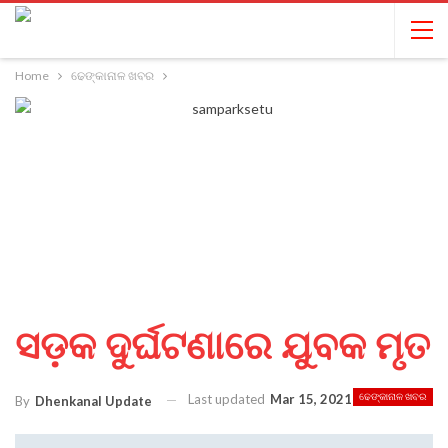
Home
ଢେଙ୍କାନାଳ ଖବର
ସଡ଼କ ଦୁର୍ଘଟଣାରେ ଯୁବକ ମୃତ
Last updated
Mar 15, 2021
ଢେଙ୍କାନାଳ ଖବର
By
Dhenkanal Update