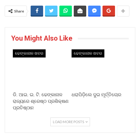
Share
You Might Also Like
ଢେଙ୍କାନାଳ ଖବର
ଢେଙ୍କାନାଳ ଖବର
ଡି. ଆଇ. ଇ. ଟି. ଢେଙ୍କାନାଳ
ଧରାପିଡ଼ିଲେ ଦୁଇ ମୂର୍ତ୍ତିଚୋର
ରାଜ୍ୟରେ ଶ୍ରେଷ୍ଠ ପ୍ରଶିକ୍ଷଣ
ପ୍ରତିଷ୍ଠାନ
LOAD MORE POSTS