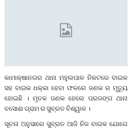
କାମାକ୍ଷାନଗର ଥାନା ମହୁଲପାଳ ନିକଟରେ ବାଇକ
ସହ ବାଇକ ଧକ୍କା ହେବା ଫଳରେ ଜଣକ ର ମୃତ୍ୟୁ
ହୋଇଛି । ମୃତକ ଜଣକ ହେଲେ ପରଜଙ୍ଗ ଥାନା
ବସୋଈ ଗ୍ରାମ ର ସୁବ୍ରତ ବିଶ୍ୱାଳ ।
ସୂଚନା ଅନୁସାରେ ସୁବ୍ରତ ଆଜି ନିଜ ବାଇକ ଯୋଗେ