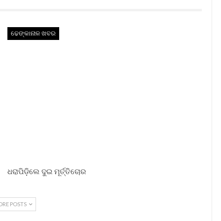
ଢେଙ୍କାନାଳ ଖବର
ଧରାପିଡ଼ିଲେ ଦୁଇ ମୂର୍ତ୍ତିଚୋର
ORE POSTS