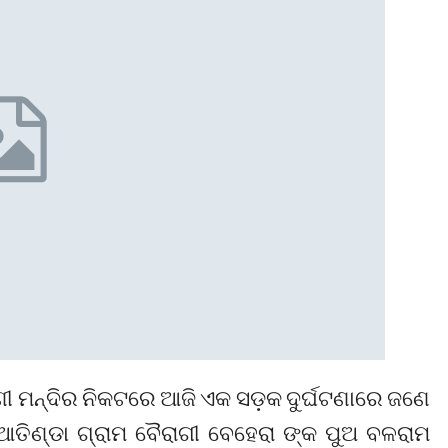
ଣୀ ମନ୍ଦିର ନିକଟରେ ଆଜି ଏକ ସଡ଼କ ଦୁର୍ଘଟଣାରେ ଜଣେ
କ ଆତିଣ୍ଡା ଗ୍ରାମ ବୈରାଗୀ ବେହେରା ଙ୍କ ପୁଅ ବଳରାମ