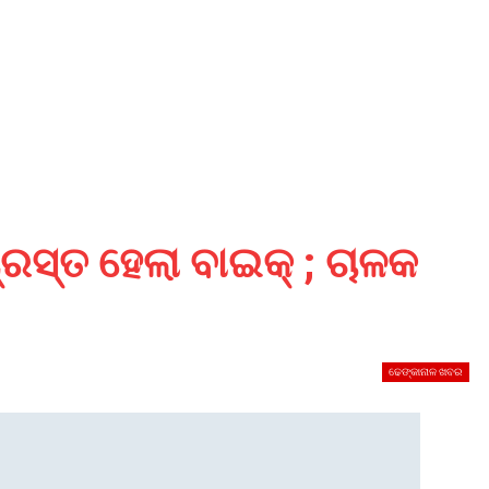
୍ରସ୍ତ ହେଲା ବାଇକ୍ ; ଚାଳକ
ଢେଙ୍କାନାଳ ଖବର