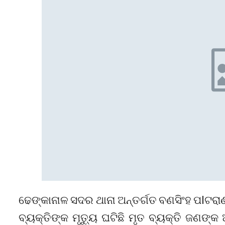
ଢେଙ୍କାନାଳ ସଦର ଥାନା ଅନ୍ତର୍ଗତ ବଣସିଂହ ପlଟରା
ବ୍ୟକ୍ତିଙ୍କ ମୃତ୍ୟୁ ଘଟିଛି ମୃତ ବ୍ୟକ୍ତି ଜଣଙ୍