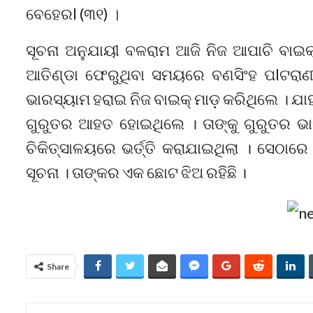
ବେହେରl (୩୧) ।
ସୂଚନା ଅନୁଯାୟୀ ବଳରାମ ଆଜି ନିଜ ଆପାଚି ବାଇ
ଆତିଣ୍ଡା ଫେରୁଥିବା ସମୟରେ ବଣସିଂହ ପlଟରାଣ
ଭାରସ୍ୟାମ ହରାଇ ନିଜ ବାଇକ୍ ମାଡ଼ କରିଥିଲେ । ଯା
ଗୁରୁତର ଆହତ ହୋଇଥିଲେ । ତାଙ୍କୁ ଗୁରୁତର ଭା
ଚିକିତ୍ସାଳୟରେ ଭର୍ତ୍ତି କରାଯାଇଥିଲା । ସେଠାରେ 
ସୂଚନା । ତାଙ୍କର ଏକ ଛୋଟ ଝିଅ ରହିଛି ।
Share