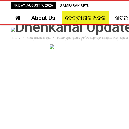
FRIDAY, AUGUST 7, 2026
SAMPARAK SETU
About Us
ଢେଙ୍କାନାଳ ଖବର
ଖବର
Home
ଢେଙ୍କାନାଳ ଖବର
ଭାରସ୍ୟାମ ହରାଇ ଦୁର୍ଘଟଣାଗ୍ରସ୍ତ ହେଲା ବାଇକ୍ ; ଚାଳକ