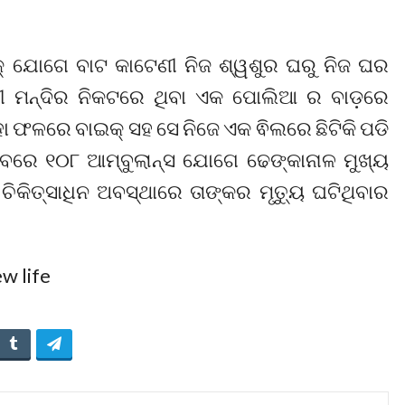
କ୍ ଯୋଗେ ବାଟ କାଟେଣୀ ନିଜ ଶ୍ୱଶୁର ଘରୁ ନିଜ ଘର
ୀ ମନ୍ଦିର ନିକଟରେ ଥିବା ଏକ ପୋଲିଆ ର ବାଡ଼ରେ
ହା ଫଳରେ ବାଇକ୍ ସହ ସେ ନିଜେ ଏକ ଵିଲରେ ଛିଟିକି ପଡି
ବରେ ୧୦୮ ଆମ୍ବୁଲାନ୍ସ ଯୋଗେ ଢେଙ୍କାନାଳ ମୁଖ୍ୟ
ଚିକିତ୍ସାଧିନ ଅବସ୍ଥାରେ ତାଙ୍କର ମୃତ୍ୟୁ ଘଟିଥିବାର