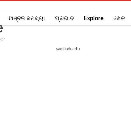
ଅଞ୍ଚଳ ସମସ୍ୟା
ପ୍ରଭାବ
Explore
ଖେଳ
 ମୃତ