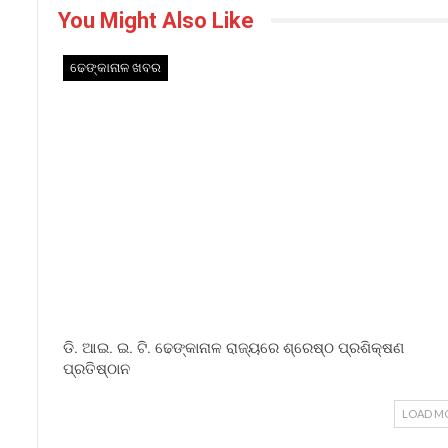
You Might Also Like
ଢେଙ୍କାନାଳ ଖବର
ଡି. ଆଇ. ଇ. ଟି. ଢେଙ୍କାନାଳ ରାଜ୍ୟରେ ଶ୍ରେଷ୍ଠ ପ୍ରଶିକ୍ଷଣ
ପ୍ରତିଷ୍ଠାନ
LOAD M