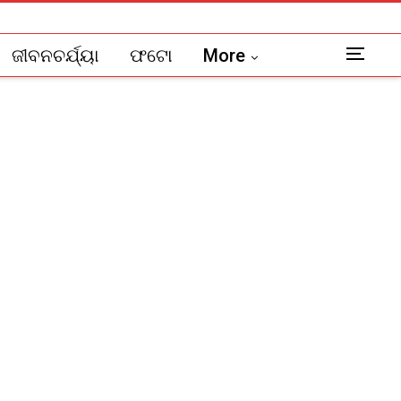
ଜୀବନଚର୍ଯ୍ୟା
ଫଟୋ
More