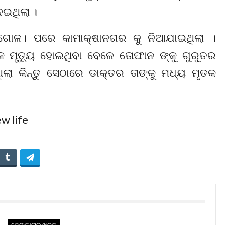
େଇଥିଲା ।
ଗୋଳ। ପରେ କାମାକ୍ଷାନଗର କୁ ନିଆଯାଇଥିଲା ।
୍କ ମୃତ୍ୟୁ ହୋଇଥିବା ବେଳେ ତୋଫାନ ଙ୍କୁ ଗୁରୁତର
ଲା କିନ୍ତୁ ସେଠାରେ ଡାକ୍ତର ତାଙ୍କୁ ମଧ୍ୟ ମୃତକ