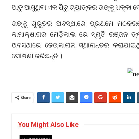
ଆଡୁ ଆସୁଥିବା ଏକ ପିଚୁ ଟ୍ୟାଙ୍କର ତାଙ୍କୁ ଧକ୍କା ଦ
ତାଙ୍କୁ ଗୁରୁତର ଅବସ୍ଥାରେ ପ୍ରଥମେ ମଠକର
କାମାକ୍ଷାଗର ମେଡ଼ିକାଲ ରେ ସ୍ମୃତି ରଞ୍ଜନ ଙ
ଅବସ୍ଥାରେ ଢେଙ୍କାନାଳ ସ୍ଥାନାନ୍ତର କରାଯାଇଥି
ଘୋଷଣା କରିଛନ୍ତି ।
Share
You Might Also Like