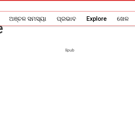
ଅଞ୍ଚଳ ସମସ୍ୟା
ପ୍ରଭାବ
Explore
ଖେଳ