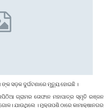
ଙ୍କ ସଡ଼କ ଦୁର୍ଘଟଣାରେ ମୃତ୍ୟୁ ହୋଇଛି ।
ଶପିଠିଆ ଗ୍ରାମର ତୋଫାନ ମହାପାତ୍ର ସ୍ମୃତି ରଞ୍ଜନ
ଳ। ଯାଉଥିଲେ । ମୁକ୍ତାପଶି ଠାରେ କାମାକ୍ଷାନଗର