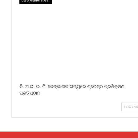
ଢେଙ୍କାନାଳ ଖବର
ଡି. ଆଇ. ଇ. ଟି. ଢେଙ୍କାନାଳ ରାଜ୍ୟରେ ଶ୍ରେଷ୍ଠ ପ୍ରଶିକ୍ଷଣ
ପ୍ରତିଷ୍ଠାନ
LOAD M