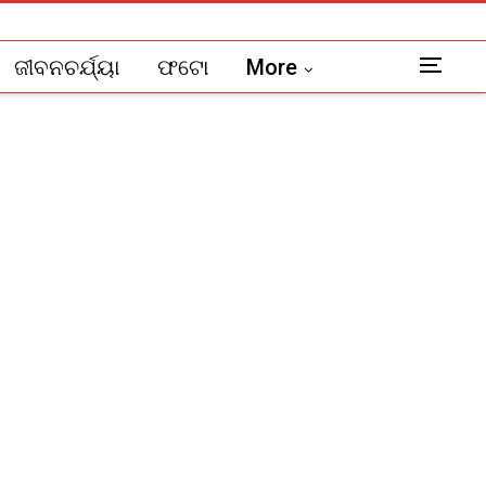
ଜୀବନଚର୍ଯ୍ୟା
ଫଟୋ
More