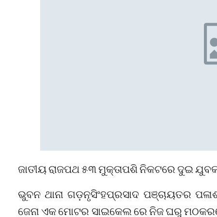
ଜାତୀୟ ରାଜପଥ ୫୩ ମୁକ୍ତାପଶି ନିକଟରେ ଦୁଇ ଯୁବକ 
ଭୁବନ ଥାନା ଗଡ଼ନୃସିଂହପ୍ରସାଦ ପଞ୍ଚାୟତର ପଳା
ଜେନା ଏକ ମୋଟର ସାଇକେଲ ରେ ନିଜ ଘରୁ ମଠକରଗୋ