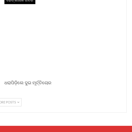
ଢେଙ୍କାନାଳ ଖବର
ଧରାପିଡ଼ିଲେ ଦୁଇ ମୂର୍ତ୍ତିଚୋର
ORE POSTS