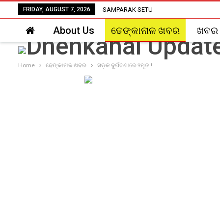
FRIDAY, AUGUST 7, 2026
SAMPARAK SETU
About Us
ଢେଙ୍କାନାଳ ଖବର
ଖବର
Home
ଢେଙ୍କାନାଳ ଖବର
ସଡ଼କ ଦୁର୍ଘଟଣାରେ ୨ମୃତ !