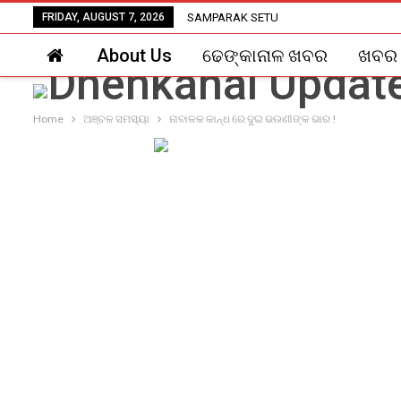
FRIDAY, AUGUST 7, 2026
SAMPARAK SETU
About Us
ଢେଙ୍କାନାଳ ଖବର
ଖବର
Home
ଅଞ୍ଚଳ ସମସ୍ୟା
ନାବାଳକ କାନ୍ଧ ରେ ଦୁଇ ଭଉଣୀଙ୍କ ଭାର !