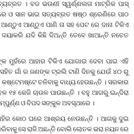
ବ୍ରତ । ବଡ ଭଉଣୀ ସ୍ୱର୍ଣ୍ଣଲତା ମାଟ୍ରିକ ପାସ୍
ୀ ରେ ଓ ସାନ ଭାଇ ସତ୍ୟବ୍ରତ ଷଷ୍ଠ ଶ୍ରେଣିରେ ପାଠ
ଆଣ୍ଠୁଏ ଆଣ୍ଠୁଏ ପାଣି ତା ସହ ପେଟ ରେ ଦାନା ଟିକିଏ
ା ଦୟାକରି ଯଦି କିଛି ଦିଅନ୍ତି ତେବେ ଖାଆନ୍ତି ନଚେତ
କ ମୁହଁରେ ଆହାର ଟିକିଏ ଯୋଗାଇ ଦେବା ପାଇ ଏହି
ିତ ଗାଁ ର ଜଣଙ୍କ ଟ୍ରଲି ଟାଣି ଦିନକୁ ଯେଉଁ ୪୦ ରୁ
ୀ କଷ୍ଟେମଷ୍ଟେ ଚଳିବାକୁ ବାଧ୍ୟ ହେଉଛନ୍ତି । ସରକାର
ଳ ୧୫ କେଜି ଚାଉଳ ପାଉଛନ୍ତି । ବହୁ ଆଗରୁ ଇନ୍ଦିରା
୍ପୁର୍ଣ୍ଣ ଓ ବିପଦ ସଙ୍କୁଳ ଅବସ୍ଥାରେ ।
ସାହିର କୋଠ ଘରେ ଆଶ୍ରୟ ନେଉଛନ୍ତି । ଆଗକୁ ଦୁଇ
କରିବାକୁ ସେ ରାଜି ଅଛନ୍ତି ବୋଲି ଲୋତକ ଭରା ନୟନ ରେ