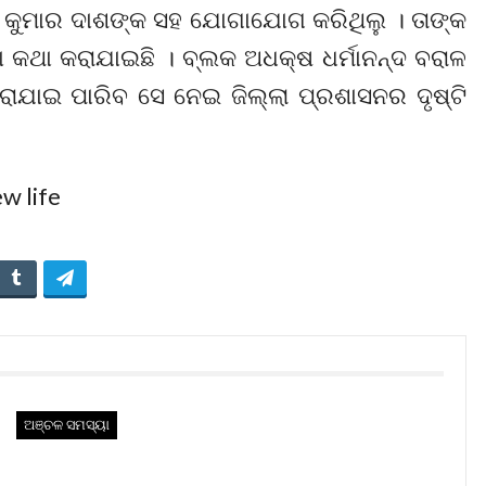
ୟ କୁମାର ଦାଶଙ୍କ ସହ ଯୋଗାଯୋଗ କରିଥିଲୁ । ତାଙ୍କ
ା କଥା କରାଯାଇଛି । ବ୍ଲକ ଅଧକ୍ଷ ଧର୍ମାନନ୍ଦ ବରାଳ
 କରାଯାଇ ପାରିବ ସେ ନେଇ ଜିଲ୍ଲା ପ୍ରଶାସନର ଦୃଷ୍ଟି
ଅଞ୍ଚଳ ସମସ୍ୟା