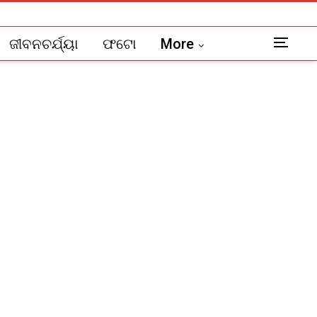
ଜୀବନଚର୍ଯ୍ୟା
ଫଟୋ
More