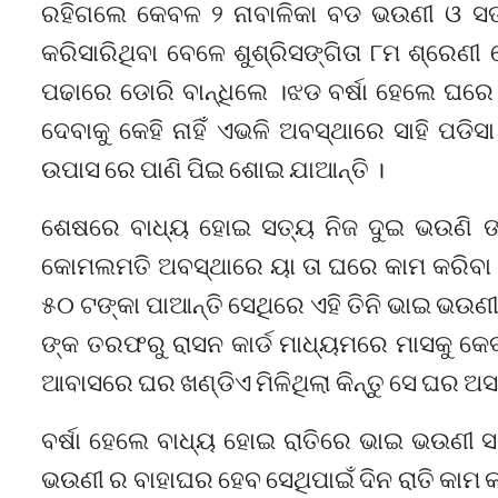
ରହିଗଲେ କେବଳ ୨ ନାବାଳିକା ବଡ ଭଉଣୀ ଓ ସତ୍ୟ
କରିସାରିଥିବା ବେଳେ ଶୁଶ୍ରିସଙ୍ଗିତା ୮ମ ଶ୍ରେଣ
ପଢାରେ ଡୋରି ବାନ୍ଧିଲେ ।ଝଡ ବର୍ଷା ହେଲେ ଘରେ 
ଦେବାକୁ କେହି ନାହିଁ ଏଭଳି ଅବସ୍ଥାରେ ସାହି ପଡିସ
ଉପାସ ରେ ପାଣି ପିଇ ଶୋଇ ଯାଆନ୍ତି ।
ଶେଷରେ ବାଧ୍ୟ ହୋଇ ସତ୍ୟ ନିଜ ଦୁଇ ଭଉଣି ଙ୍
କୋମଲମତି ଅବସ୍ଥାରେ ୟା ତା ଘରେ କାମ କରିବା ସହ
୫୦ ଟଙ୍କା ପାଆନ୍ତି ସେଥିରେ ଏହି ତିନି ଭାଇ ଭଉଣ
ଙ୍କ ତରଫରୁ ରାସନ କାର୍ଡ ମାଧ୍ୟମରେ ମାସକୁ କେବ
ଆବାସରେ ଘର ଖଣ୍ଡିଏ ମିଳିଥିଲା କିନ୍ତୁ ସେ ଘର ଅସମ
ବର୍ଷା ହେଲେ ବାଧ୍ୟ ହୋଇ ରାତିରେ ଭାଇ ଭଉଣୀ 
ଭଉଣୀ ର ବାହାଘର ହେବ ସେଥିପାଇଁ ଦିନ ରାତି କାମ 