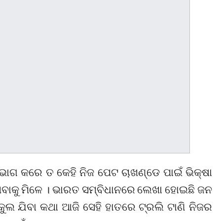
ଭୋଗ କରେ ତ କେହି ନିଜ ପେଟ ଚାଖଣ୍ଡେ ପାଇଁ ଭିକ୍ଷା
ିବାକୁ ମିଳେ । ଭାରତ ସମ୍ବିଧାନରେ ଲେଖା ହୋଇଛି ଜନ
କୁଲ ଯିବା କଥା ଆଜି ସେହି ହାତରେ ଟ୍ରଲି ଟାଣି ନିଜର