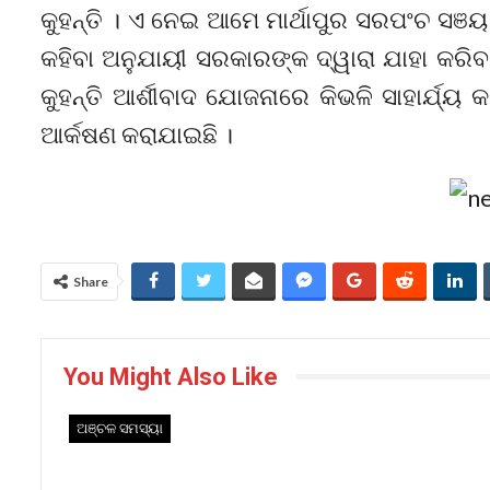
କୁହନ୍ତି । ଏ ନେଇ ଆମେ ମାର୍ଥାପୁର ସରପଂଚ ସଞ
କହିବା ଅନୁଯାୟୀ ସରକାରଙ୍କ ଦ୍ୱାରା ଯାହା କରିବ
କୁହନ୍ତି ଆର୍ଶୀବାଦ ଯୋଜନାରେ କିଭଳି ସାହାର୍ଯ୍ୟ
ଆର୍କଷଣ କରାଯାଇଛି ।
Share
You Might Also Like
ଅଞ୍ଚଳ ସମସ୍ୟା