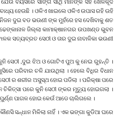
, ଯେଉଁ ବୟସରେ ସାଙ୍ଗ ସାଥି ମାନଙ୍କ ସହ ଖେଳକୂଦ
 ବାଧ୍ୟ ହେଉଛି । ଓଳିଏ ଖାଇଲେ ଓଳିଏ ଉପାସ ରହି ଉହି
ନିଜନ ଦୁଇ ବଡ ଭଉଣୀ ଙ୍କ ମୁହଁରେ ହସ ଦେଖିବାକୁ ଶତ
ଛି ଢେଙ୍କାନାଳ ଜିଲ୍ଲା କାମାକ୍ଷାନଗର ଉପଖଣ୍ଡ ଭୁବନ
ନାବାଳକ ସତ୍ୟବ୍ରତ ସେଠୀ ଓ ତାର ଦୁଇ ନାବାଳିକା ଭଉଣୀ
ନି ସେଠୀ ,ଦୁଇ ଝିଅ ଓ ଗୋଟିଏ ପୁଅ କୁ ନେଇ ରୁହନ୍ତି ।
ଖୁସିରେ ପରିବାର ଚଳି ଯାଉଥିଲା । ହେଲେ ବିଧିର ବିଧାନ
ି ସେଠୀ ର ଶରୀର ଅସୁସ୍ଥ ହୋଇ ପଡିଲା । ପରିକ୍ଷା ପରେ
 ଚିକିତ୍ସା ପରେ କୁନି ସେଠୀ ଙ୍କର ମୃତ୍ୟୁ ହୋଇଗଲା ।
ସମ୍ପୁର୍ଣ୍ଣ ପାଗଳ ହୋଇ କେଉଁ ଆଡେ ଚାଲିଗଲେ ।
ି ସନ୍ଧାନ ମିଳିଲା ନାହିଁ । ଏକ ଭଙ୍ଗା କୁଡିଆ ଘରେ