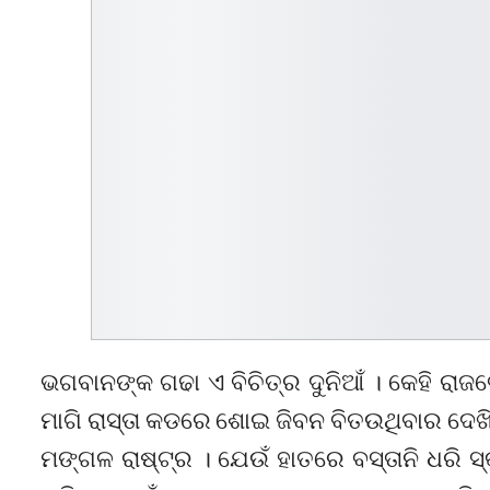
ଭଗବାନଙ୍କ ଗଢା ଏ ବିଚିତ୍ର ଦୁନିଆଁ । କେହି ରାଜ
ମାଗି ରାସ୍ତା କଡରେ ଶୋଇ ଜିବନ ବିତଉଥିବାର ଦେଖ
ମଙ୍ଗଳ ରାଷ୍ଟ୍ର । ଯେଉଁ ହାତରେ ବସ୍ତାନି ଧରି ସ୍