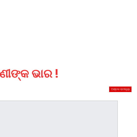
ଣୀଙ୍କ ଭାର !
ଅଞ୍ଚଳ ସମସ୍ୟା