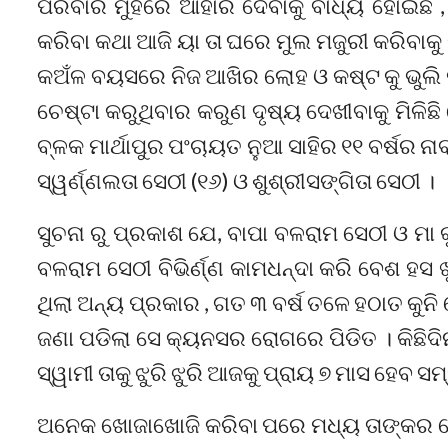
ପରିବାର ମୁହଁରେ ଆହାର ଦେବାକୁ ବାଧ୍ୟ ହୋଇଛି 
କରିବା କଥା ଆଜି ୟା ତା ଘରେ ମୁଲ ମଜୁରୀ କରିବାକୁ
କଅଁଳ ବୟସରେ ନିଜ ଆଖିର ଲୋହ ଓ କଷ୍ଟ କୁ ଭୁଲି 
ଚେଷ୍ଟା କରୁଥିବାର କରୁଣ ଦୃଷ୍ୟ ଦେଖୀବାକୁ ମିଳି
ବ୍ଳକ ମାର୍ଥାପୁର ପଂଚାୟତ ନୁଆ ସାହିର ୧୧ ବର୍ଷର 
ସ୍ୱର୍ଣ୍ଣଲତା ସେଠୀ (୧୬) ଓ ଶୁଶ୍ରୀସଙ୍ଗିତା ସେଠୀ ।
ସୁଚନା ରୁ ପ୍ରକାଶ ଯେ, ବାପା ବଳରାମ ସେଠୀ ଓ ମା କୁ
ବଳରାମ ସେଠୀ ବିଭିର୍ଣ୍ଣ କାମଧନ୍ଦା କରି ବେଶ ହସ 
ଥିଲା ଅନ୍ୟ ପ୍ରକାର , ଗତ ୩ ବର୍ଷ ତଳେ ହଠାତ କୁନ
ଜଣା ପଡିଲା ସେ କ୍ୟନସର ରୋଗରେ ପିଡିତ । କିଛିଦିନ
ସ୍ୱାମୀ ତାକୁ ଝୁରି ଝୁରି ଆଜକୁ ପ୍ରାୟ ୭ ମାସ ହେବ 
ଅନେକ ଖୋଜାଖୋଜି କରିବା ପରେ ମଧ୍ୟ ତାଙ୍କର କୌଣସ