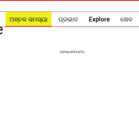
ଅଞ୍ଚଳ ସମସ୍ୟା
ପ୍ରଭାବ
Explore
ଖେଳ