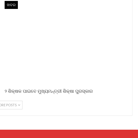
ଖବର
୨ ଶିକ୍ଷକ ପାଇବେ ମୁଖ୍ୟମନ୍ତ୍ରୀ ଶିକ୍ଷା ପୁରସ୍କାର
ORE POSTS