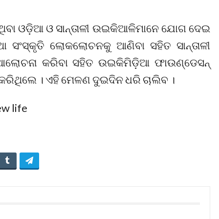
ୁଥିବା ଓଡ଼ିଆ ଓ ସାନ୍ତାଳୀ ଉଇକିଆଳିମାନେ ଯୋଗ ଦେଇ
ା ସଂସ୍କୃତି ଲୋକଲୋଚନକୁ ଆଣିବା ସହିତ ସାନ୍ତାଳୀ
ଲୋଚନା କରିବା ସହିତ ଉଇକିମିଡ଼ିଆ ଫାଉଣ୍ଡେସନ୍
ରିଥିଲେ । ଏହି ମେଳଣ ଦୁଇଦିନ ଧରି ଚାଲିବ ।