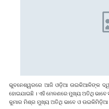
ଭୁବନେଶ୍ୱରରେ ଆଜି ଓଡ଼ିଆ ଉଇକିଆଳିଙ୍କ ଦ୍ୱ
ହୋଇଯାଇଛି । ଏହି ମେଳଣରେ ମୁଖ୍ୟ ଅତିଥି ଭାବେ ସ
କୁମାର ମିଶ୍ର ମୁଖ୍ୟ ଅତିଥି ଭାବେ ଓ ଉଇକିମିଡ଼ି