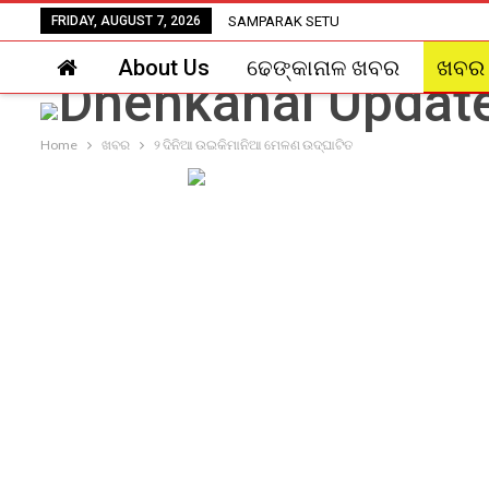
FRIDAY, AUGUST 7, 2026
SAMPARAK SETU
About Us
ଢେଙ୍କାନାଳ ଖବର
ଖବର
Home
ଖବର
୨ ଦିନିଆ ଉଇକିମାନିଆ ମେଳଣ ଉଦ୍‌ଘାଟିତ