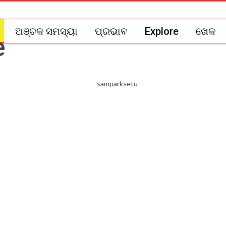
ଅଞ୍ଚଳ ସମସ୍ୟା
ପ୍ରଭାବ
Explore
ଖେଳ