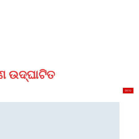
 ଉଦ୍‌ଘାଟିତ
ଖବର