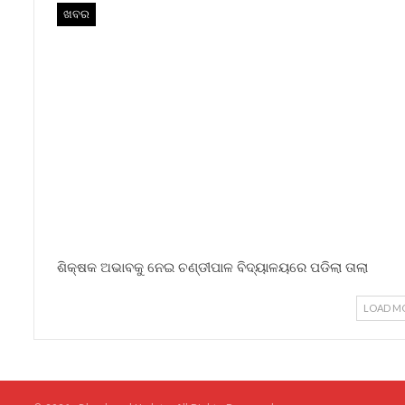
ଖବର
ଶିକ୍ଷକ ଅଭାବକୁ ନେଇ ଚଣ୍ଡୀପାଳ ବିଦ୍ୟାଳୟରେ ପଡିଲା ତାଲା
LOAD M