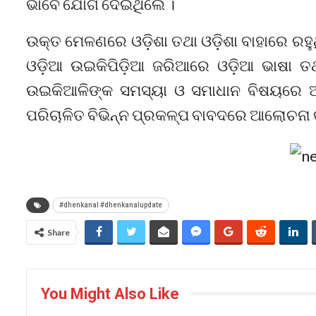
ଭାବେ ଯୋଗ ଦେଇଥିଲେ ।
ଉକ୍ତ ମେଳଣରେ ଓଡ଼ିଶା ତଥା ଓଡ଼ିଶା ବାହାରେ ରହ
ଓଡ଼ିଆ ଉଇକିପିଡ଼ିଆ ଜରିଆରେ ଓଡ଼ିଆ ଭାଷା ତଥ
ଉଇକିଆଳିଙ୍କ ସମସ୍ୟା ଓ ସମାଧାନ ବିଷୟରେ ଆ
ପରିଚାଳିତ ବିଭିନ୍ନ ପ୍ରକଳ୍ପ ବାବଦରେ ଆଲୋଚନା କ
#dhenkanal #dhenkanalupdate
Share
You Might Also Like