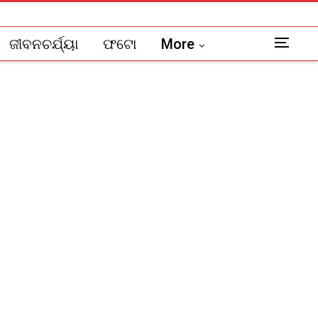
ଜୀବନଚର୍ଯ୍ୟା
ଫଟୋ
More