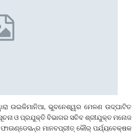
ାରା ଉଇକିମାନିଆ, ଭୁବନେଶ୍ୱର ମେଳଣ ଉଦ୍‌ଘାଟିତ
ୂଚନା ଓ ପ୍ରଯୁକ୍ତି ବିଭାଗର ସଚିବ ଶ୍ରୀଯୁକ୍ତ ମନୋଜ
ଆ ଫାଉଣ୍ଡେସନ୍‌ର ମାନବପ୍ରୀତ୍ କୌର୍ ପର୍ଯ୍ୟବେକ୍ଷକ