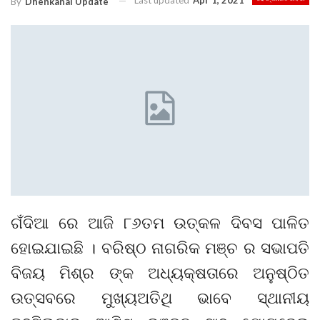
Last updated
Apr 1, 2021
By
Dhenkanal Update
ଗଁଦିଆ ରେ ଆଜି ୮୬ତମ ଉତ୍କଳ ଦିବସ ପାଳିତ
ହୋଇଯାଇଛି । ବରିଷ୍ଠ ନାଗରିକ ମଞ୍ଚ ର ସଭାପତି
ବିଜୟ ମିଶ୍ର ଙ୍କ ଅଧ୍ୟକ୍ଷତାରେ ଅନୁଷ୍ଠିତ
ଉତ୍ସବରେ ମୁଖ୍ୟଅତିଥି ଭାବେ ସ୍ଥାନୀୟ