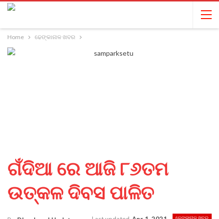
Home
ଢେଙ୍କାନାଳ ଖବର
ଗଁଦିଆ ରେ ଆଜି ୮୬ତମ
ଉତ୍କଳ ଦିବସ ପାଳିତ
ଢେଙ୍କାନାଳ ଖବର