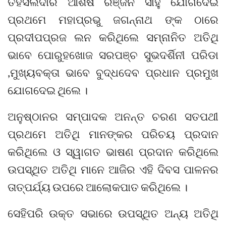
ତହସିଲଦାର ଆଶିଷ ରଞ୍ଜନ ସାହୁ ଯୋଗଦେଇ
ପ୍ରଥମେ ମହାପ୍ରଭୁ ଜଗନ୍ନାଥ ଙ୍କ ଠାରେ
ପ୍ରଦୀପପ୍ରଜ ଲନ କରିଥିଲେ ସମ୍ନାନିତ ଅତିଥି
ଭାବେ ପୋରୁହଖୋଜ ସରପଞ୍ଚ ସୁଭଦର୍ଶିନୀ ପରିଡା
,ମୁଖ୍ୟବକ୍ତା ଭାବେ ବୁଦ୍ଧଦେବ ପ୍ରଧାନ ପ୍ରମୁଖ
ଯୋଗଦେଇ ଥିଲେ ।
ଅନୁଷ୍ଠାନର ସମ୍ପାଦକ ଅନନ୍ତ ଚରଣ ସତପଥୀ
ପ୍ରଥମେ ଅତିଥି ମାନଙ୍କର ପରିଚୟ ପ୍ରଦାନ
କରିଥିଲେ ଓ ସ୍ୱାଗତ ଭାଷଣ ପ୍ରଦାନ କରିଥିଲେ
ଉପସ୍ଥିତ ଅତିଥି ମାନେ ଆଜିର ଏହି ଦିବସ ପାଳନର
ତାତ୍ପର୍ଯ୍ୟ ଉପରେ ଆଲୋକପାତ କରିଥିଲେ ।
ସେହିପରି ଉକ୍ତ ସଭାରେ ଉପସ୍ଥିତ ଅନ୍ୟ ଅତିଥି