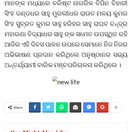
ମାନଙ୍କ ମଧ୍ୟରେ ବରିଷ୍ଟ ନାଗରିକ ବିପିନ ବିହାରୀ
ସିଂହ ଦଣ୍ଡଧର ସାହୁ ମୁରଲୀଧର ରାଉତ ମଳୟ କୁମର
ସିଂହ ସୁବ୍ରତ କୁମର ସାହୁ ହରିହର ସାହୁ ରାଘବ ଚନ୍ଦ୍ର
ମହାରଣା ବିଦ୍ୟାଧର ସାହୁ ଙ୍କ ସମେତ ଉପସ୍ଥିତ ରହି
ଆଜିର ଏହି ଦିବସ ପାଳନ ଉପରେ ସେମାନେ ନିଜ ନିଜର
ଅଭିଭାଷଣ ପ୍ରଦାନ କରିଥିଲେ ଅନୁଷ୍ଠାନର ସଭ୍ୟ
ଅନ୍ତର୍ଯ୍ୟାମୀ ବାରିକ ମଞ୍ଚପରିଚାଳନା କରିଥିଲେ ।
Share