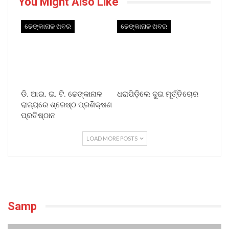
You Might Also Like
ଢେଙ୍କାନାଳ ଖବର
ଢେଙ୍କାନାଳ ଖବର
ଡି. ଆଇ. ଇ. ଟି. ଢେଙ୍କାନାଳ
ଧରାପିଡ଼ିଲେ ଦୁଇ ମୂର୍ତ୍ତିଚୋର
ରାଜ୍ୟରେ ଶ୍ରେଷ୍ଠ ପ୍ରଶିକ୍ଷଣ
ପ୍ରତିଷ୍ଠାନ
LOAD MORE POSTS
Samp