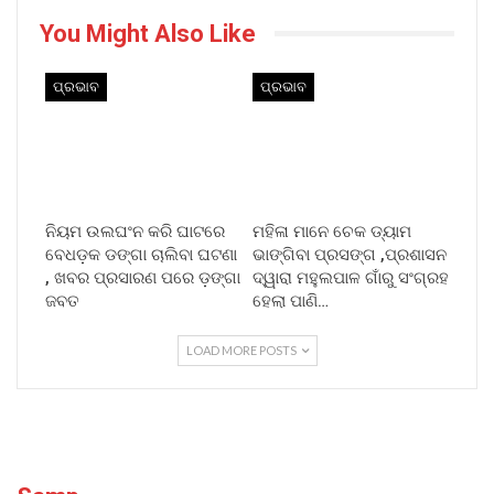
You Might Also Like
ପ୍ରଭାବ
ପ୍ରଭାବ
ନିୟମ ଉଲଘଂନ କରି ଘାଟରେ
ମହିଳା ମାନେ ଚେକ ଡ୍ୟାମ
ବେଧଡ଼କ ଡଙ୍ଗା ଚାଲିବା ଘଟଣା
ଭାଙ୍ଗିବା ପ୍ରସଙ୍ଗ ,ପ୍ରଶାସନ
, ଖବର ପ୍ରସାରଣ ପରେ ଡ଼ଙ୍ଗା
ଦ୍ୱାରା ମହୁଲପାଳ ଗାଁରୁ ସଂଗ୍ରହ
ଜବତ
ହେଲା ପାଣି…
LOAD MORE POSTS