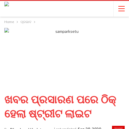
Home
ପ୍ରଭାବ
ଖବର ପ୍ରସାରଣ ପରେ ଠିକ୍
ହେଲା ଷ୍ଟ୍ରୀଟ ଲାଇଟ
ପ୍ରଭାବ