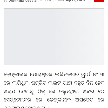
Last updated
Sep 29, 2020
By
Dhenkanal Update
ଢେଙ୍କାନାଳ ପୌରାଞ୍ଚଳ ଲଳିତନଗର ୱାର୍ଡ ନଂ ୩
ରେ ଲାଗିଥିବା ଷ୍ଟ୍ରିଟ ଲାଇଟ ଯାହା ବହୁତ ଦିନ ହେବ
ଖରାପ ହେବାରୁ ଠିକ୍ ରେ ଜଳୁନଥିବା ଖବର ୧୦
ସେପ୍ଟେମ୍ବର ରେ ଢେଙ୍କାନାଳ ଅପଡେଟ ରେ
ପ୍ରସାରଣ ହୋଇଥିଲା ।