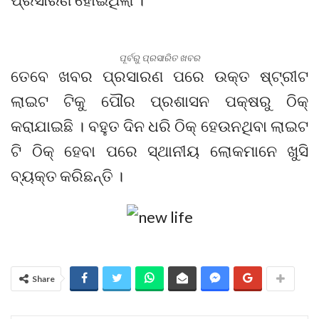
ପୂର୍ବରୁ ପ୍ରସାରିତ ଖବର
ତେବେ ଖବର ପ୍ରସାରଣ ପରେ ଉକ୍ତ ଷ୍ଟ୍ରୀଟ
ଲାଇଟ ଟିକୁ ପୌର ପ୍ରଶାସନ ପକ୍ଷରୁ ଠିକ୍
କରାଯାଇଛି । ବହୁତ ଦିନ ଧରି ଠିକ୍ ହେଉନଥିବା ଲାଇଟ
ଟି ଠିକ୍ ହେବା ପରେ ସ୍ଥାନୀୟ ଲୋକମାନେ ଖୁସି
ବ୍ୟକ୍ତ କରିଛନ୍ତି ।
Share