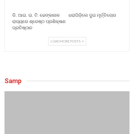
ଡି. ଆଇ. ଇ. ଟି. ଢେଙ୍କାନାଳ
ଧରାପିଡ଼ିଲେ ଦୁଇ ମୂର୍ତ୍ତିଚୋର
ରାଜ୍ୟରେ ଶ୍ରେଷ୍ଠ ପ୍ରଶିକ୍ଷଣ
ପ୍ରତିଷ୍ଠାନ
LOAD MORE POSTS
Samp