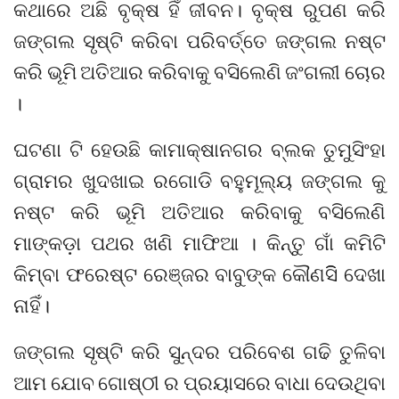
କଥାରେ ଅଛି ବୃକ୍ଷ ହିଁ ଜୀବନ। ବୃକ୍ଷ ରୁପଣ କରି
ଜଙ୍ଗଲ ସୃଷ୍ଟି କରିବା ପରିବର୍ତ୍ତେ ଜଙ୍ଗଲ ନଷ୍ଟ
କରି ଭୂମି ଅତିଆର କରିବାକୁ ବସିଲେଣି ଜଂଗଲୀ ଚୋର
।
ଘଟଣା ଟି ହେଉଛି କାମାକ୍ଷାନଗର ବ୍ଲକ ତୁମୁସିଂହା
ଗ୍ରାମର ଖୁଦଖାଇ ରଗୋଡି ବହୁମୂଲ୍ୟ ଜଙ୍ଗଲ କୁ
ନଷ୍ଟ କରି ଭୂମି ଅତିଆର କରିବାକୁ ବସିଲେଣି
ମାଙ୍କଡ଼ା ପଥର ଖଣି ମାଫିଆ । କିନ୍ତୁ ଗାଁ କମିଟି
କିମ୍ବା ଫରେଷ୍ଟ ରେଞ୍ଜର ବାବୁଙ୍କ କୌଣସିି ଦେଖା
ନାହିଁ।
ଜଙ୍ଗଲ ସୃଷ୍ଟି କରି ସୁନ୍ଦର ପରିବେଶ ଗଢି ତୁଳିବା
ଆମ ଯୋବ ଗୋଷ୍ଠୀ ର ପ୍ରୟାସରେ ବାଧା ଦେଉଥିବା