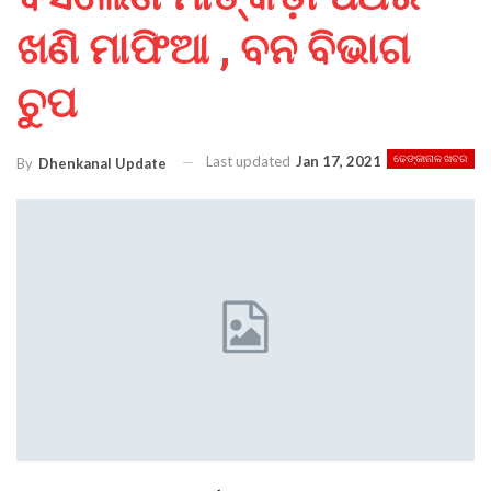
ଖଣି ମାଫିଆ , ବନ ବିଭାଗ
ଚୁପ
Last updated
Jan 17, 2021
ଢେଙ୍କାନାଳ ଖବର
By
Dhenkanal Update