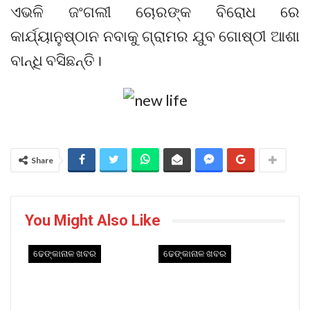
ଏଭଳି ଜଂଗଲୀ ଚୋରଙ୍କ ବିରୋଧ ରେ
କାର୍ଯ୍ୟାନୁଷ୍ଠାନ ନବାକୁ ଗ୍ରାମର ଯୁବ ଗୋଷ୍ଠୀ ଆଶା
ବାନ୍ଧି ବସିଛନ୍ତି।
Share
You Might Also Like
ଢେଙ୍କାନାଳ ଖବର
ଢେଙ୍କାନାଳ ଖବର