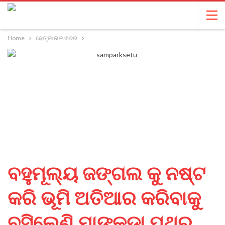
Home
ଢେଙ୍କାନାଳ ଖବର
ବହୁମୂଲ୍ୟ ଜଙ୍ଗଲ କୁ ନଷ୍ଟ
କରି ଭୂମି ଅତିଆର କରିବାକୁ
ବସିଲେଣି ମାଙ୍କଡ଼ା ପଥର