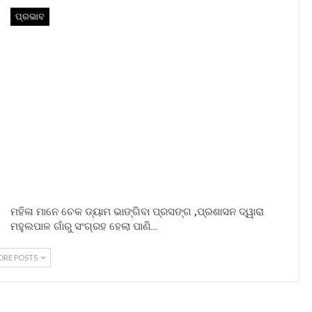
ପ୍ରଭାବ
ମହିଳା ମାନେ ଚେକ ଡ୍ୟାମ ଭାଙ୍ଗିବା ପ୍ରସଙ୍ଗ ,ପ୍ରଶାସନ ଦ୍ୱାରା
ମହୁଲପାଳ ଗାଁରୁ ସଂଗ୍ରହ ହେଲା ପାଣି…
ORE POSTS