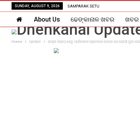
SUNDAY, AUGUST 9, 2026
SAMPARAK SETU
About Us
ଢେଙ୍କାନାଳ ଖବର
ଖବର
Home
ପ୍ରଭାବ
ରାସ୍ତା ଖରାପ ହେତୁ ପାରିଖେଦା ଗ୍ରାମରେ ବାଇକ ରେ ରୋଗୀ ବୁହା ହେବା