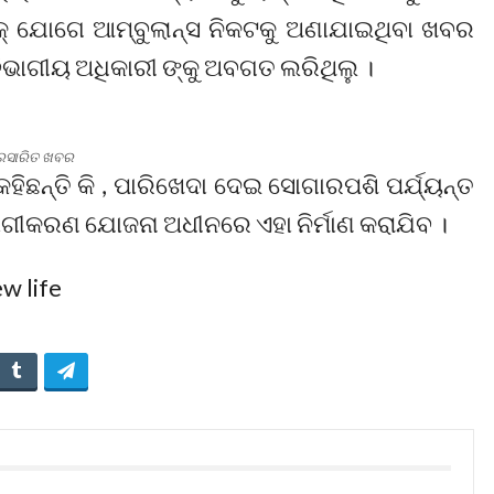
ଇକ୍ ଯୋଗେ ଆମ୍ବୁଲାନ୍ସ ନିକଟକୁ ଅଣାଯାଇଥିବା ଖବର
ଭାଗୀୟ ଅଧିକାରୀ ଙ୍କୁ ଅବଗତ ଲରିଥିଲୁ ।
ପ୍ରସାରିତ ଖବର
ିଛନ୍ତି କି , ପାରିଖେଦା ଦେଇ ସୋଗାରପଶି ପର୍ଯ୍ୟନ୍ତ
ୋଗୀକରଣ ଯୋଜନା ଅଧୀନରେ ଏହା ନିର୍ମାଣ କରାଯିବ ।