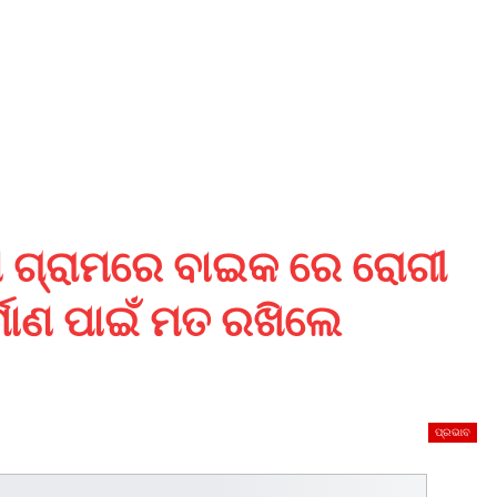
ଦା ଗ୍ରାମରେ ବାଇକ ରେ ରୋଗୀ
ିର୍ମାଣ ପାଇଁ ମତ ରଖିଲେ
ପ୍ରଭାବ