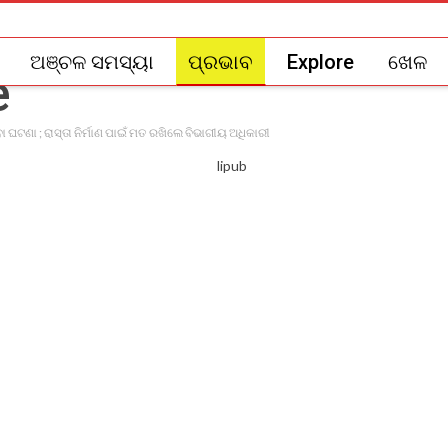
ଅଞ୍ଚଳ ସମସ୍ୟା
ପ୍ରଭାବ
Explore
ଖେଳ
 ଘଟଣା ; ରାସ୍ତା ନିର୍ମାଣ ପାଇଁ ମତ ରଖିଲେ ବିଭାଗୀୟ ଅଧିକାରୀ