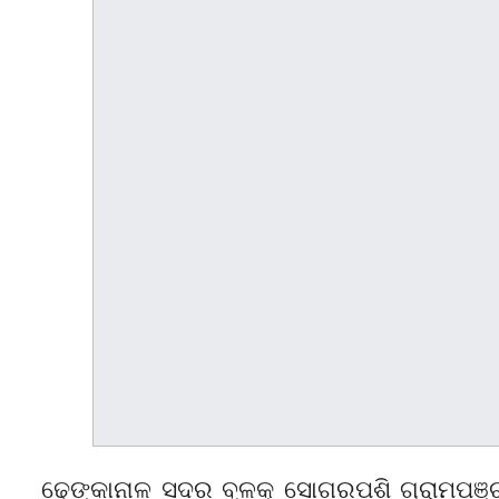
ଢେଙ୍କାନାଳ ସଦର ବ୍ଳକ୍ ସୋଗରପଶି ଗ୍ରାମପଞ୍ଚାୟ