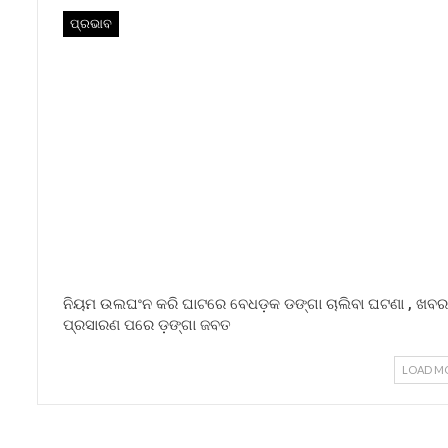
ପ୍ରଭାବ
ନିୟମ ଉଲଘଂନ କରି ଘାଟରେ ବେଧଡ଼କ ଡଙ୍ଗା ଚାଲିବା ଘଟଣା , ଖବର
ପ୍ରସାରଣ ପରେ ଡ଼ଙ୍ଗା ଜବତ
LOAD M