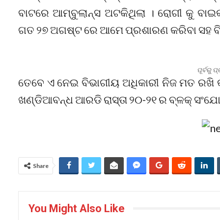
ବାଟରେ ଆମ୍ବୁଲାନ୍ସ ଅଟକିଥିଲା । ରୋଗୀ କୁ ବା
ଗତ ୨୭ ଅଗଷ୍ଟ ରେ ଆମେ ପ୍ରଶାରଣ କରିବା ସହ ବି
ପୂର୍ବରୁ 
ତେବେ ଏ ନେଇ ବିଭାଗୀୟ ଅଧିକାରୀ ନିଜ ମତ ରଖି କହ
ଖଣ୍ଡିଆବନ୍ଧ ଆରଡି ରାସ୍ତା ୨୦-୨୧ ର ବ୍ଳକ୍ ସଂଯ
Share
You Might Also Like