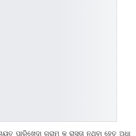
ତ ପାରିଖେଦା ଗ୍ରାମ କୁ ରାସ୍ତା ନଥିବା ହେତୁ ଅଧା