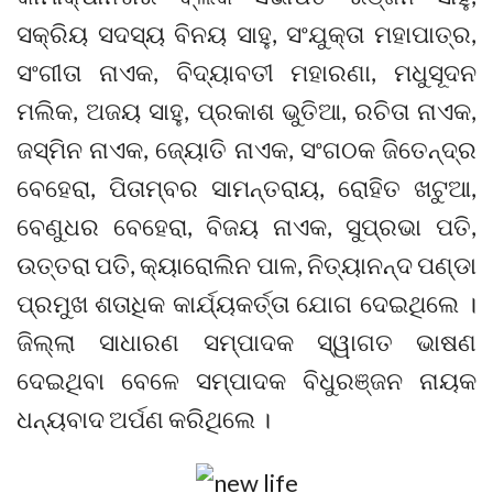
ସକ୍ରିୟ ସଦସ୍ୟ ବିନୟ ସାହୁ, ସଂଯୁକ୍ତା ମହାପାତ୍ର,
ସଂଗୀତା ନାଏକ, ବିଦ୍ୟାବତୀ ମହାରଣା, ମଧୁସୂଦନ
ମଲିକ, ଅଜୟ ସାହୁ, ପ୍ରକାଶ ଭୁତିଆ, ରଚିତା ନାଏକ,
ଜସ୍ମିନ ନାଏକ, ଜ୍ୟୋତି ନାଏକ, ସଂଗଠକ ଜିତେନ୍ଦ୍ର
ବେହେରା, ପିତାମ୍ବର ସାମନ୍ତରାୟ, ରୋହିତ ଖଟୁଆ,
ବେଣୁଧର ବେହେରା, ବିଜୟ ନାଏକ, ସୁପ୍ରଭା ପତି,
ଉତ୍ତରା ପତି, କ୍ୟାରୋଲିନ ପାଳ, ନିତ୍ୟାନନ୍ଦ ପଣ୍ଡା
ପ୍ରମୁଖ ଶତାଧିକ କାର୍ଯ୍ୟକର୍ତ୍ତା ଯୋଗ ଦେଇଥିଲେ ।
ଜିଲ୍ଲା ସାଧାରଣ ସମ୍ପାଦକ ସ୍ୱାଗତ ଭାଷଣ
ଦେଇଥିବା ବେଳେ ସମ୍ପାଦକ ବିଧୁରଞ୍ଜନ ନାୟକ
ଧନ୍ୟବାଦ ଅର୍ପଣ କରିଥିଲେ ।