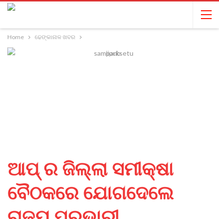
Home
ଢେଙ୍କାନାଳ ଖବର
ଆପ୍ ର ଜିଲ୍ଲା ସମୀକ୍ଷା
ବୈଠକରେ ଯୋଗଦେଲେ
ରାଜ୍ୟ ପ୍ରଭାରୀ