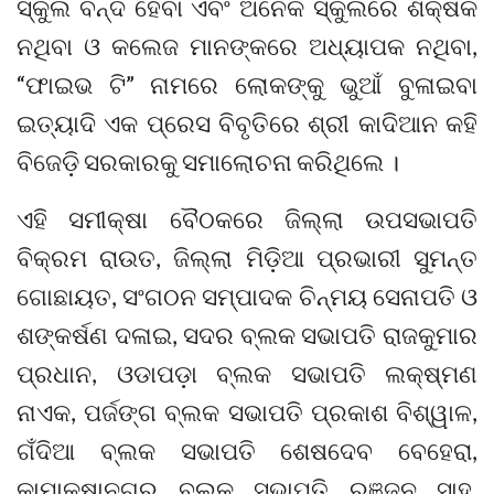
ସ୍କୁଲ ବନ୍ଦ ହେବା ଏବଂ ଅନେକ ସ୍କୁଲରେ ଶିକ୍ଷକ
ନଥିବା ଓ କଲେଜ ମାନଙ୍କରେ ଅଧ୍ୟାପକ ନଥିବା,
“ଫାଇଭ ଟି” ନାମରେ ଲୋକଙ୍କୁ ଭୁଆଁ ବୁଳାଇବା
ଇତ୍ୟାଦି ଏକ ପ୍ରେସ ବିବୃତିରେ ଶ୍ରୀ କାଦିଆନ କହି
ବିଜେଡ଼ି ସରକାରକୁ ସମାଲୋଚନା କରିଥିଲେ ।
ଏହି ସମୀକ୍ଷା ବୈଠକରେ ଜିଲ୍ଲା ଉପସଭାପତି
ବିକ୍ରମ ରାଉତ, ଜିଲ୍ଲା ମିଡ଼ିଆ ପ୍ରଭାରୀ ସୁମନ୍ତ
ଗୋଛାୟତ, ସଂଗଠନ ସମ୍ପାଦକ ଚିନ୍ମୟ ସେନାପତି ଓ
ଶଙ୍କର୍ଷଣ ଦଳାଇ, ସଦର ବ୍ଲକ ସଭାପତି ରାଜକୁମାର
ପ୍ରଧାନ, ଓଡାପଡ଼ା ବ୍ଲକ ସଭାପତି ଲକ୍ଷ୍ମଣ
ନାଏକ, ପର୍ଜଙ୍ଗ ବ୍ଲକ ସଭାପତି ପ୍ରକାଶ ବିଶ୍ୱାଳ,
ଗଁଦିଆ ବ୍ଲକ ସଭାପତି ଶେଷଦେବ ବେହେରା,
କାମାକ୍ଷାନଗର ବ୍ଲକ ସଭାପତି ରଞ୍ଜନ ସାହୁ,