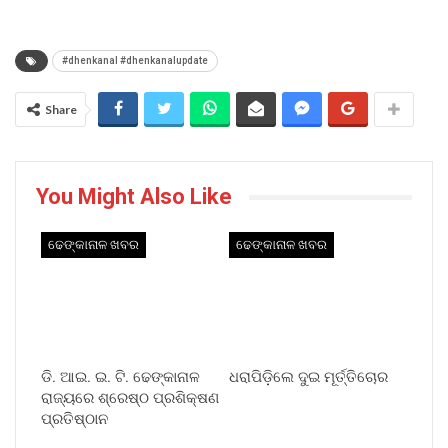
#dhenkanal #dhenkanalupdate
Share
You Might Also Like
ଢେଙ୍କାନାଳ ଖବର
ଢେଙ୍କାନାଳ ଖବର
ଡି. ଆଇ. ଇ. ଟି. ଢେଙ୍କାନାଳ
ଧରାପିଡ଼ିଲେ ଦୁଇ ମୂର୍ତ୍ତିଚୋର
ରାଜ୍ୟରେ ଶ୍ରେଷ୍ଠ ପ୍ରଶିକ୍ଷଣ
ପ୍ରତିଷ୍ଠାନ