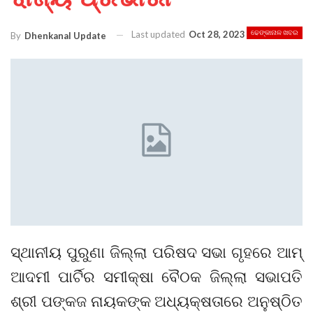
Last updated
Oct 28, 2023
ଢେଙ୍କାନାଳ ଖବର
By
Dhenkanal Update
ସ୍ଥାନୀୟ ପୁରୁଣା ଜିଲ୍ଲା ପରିଷଦ ସଭା ଗୃହରେ ଆମ୍
ଆଦମୀ ପାର୍ଟିର ସମୀକ୍ଷା ବୈଠକ ଜିଲ୍ଲା ସଭାପତି
ଶ୍ରୀ ପଙ୍କଜ ନାୟକଙ୍କ ଅଧ୍ୟକ୍ଷତାରେ ଅନୁଷ୍ଠିତ