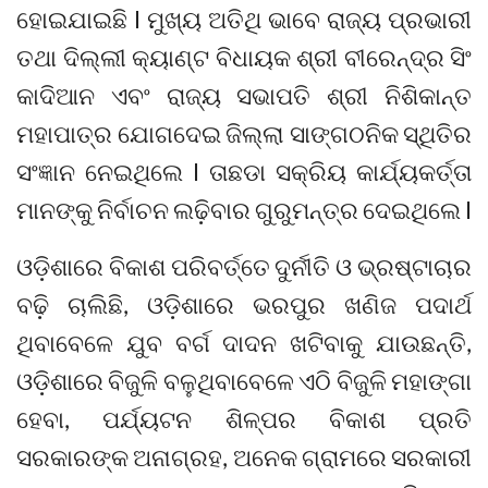
ହୋଇଯାଇଛି l ମୁଖ୍ୟ ଅତିଥି ଭାବେ ରାଜ୍ୟ ପ୍ରଭାରୀ
ତଥା ଦିଲ୍ଲୀ କ୍ୟାଣ୍ଟ ବିଧାୟକ ଶ୍ରୀ ବୀରେନ୍ଦ୍ର ସିଂ
କାଦିଆନ ଏବଂ ରାଜ୍ୟ ସଭାପତି ଶ୍ରୀ ନିଶିକାନ୍ତ
ମହାପାତ୍ର ଯୋଗଦେଇ ଜିଲ୍ଲା ସାଙ୍ଗଠନିକ ସ୍ଥିତିର
ସଂଜ୍ଞାନ ନେଇଥିଲେ l ତାଛଡା ସକ୍ରିୟ କାର୍ଯ୍ୟକର୍ତ୍ତା
ମାନଙ୍କୁ ନିର୍ବାଚନ ଲଢ଼ିବାର ଗୁରୁମନ୍ତ୍ର ଦେଇଥିଲେ l
ଓଡ଼ିଶାରେ ବିକାଶ ପରିବର୍ତ୍ତେ ଦୁର୍ନୀତି ଓ ଭ୍ରଷ୍ଟାଚାର
ବଢ଼ି ଚାଲିଛି, ଓଡ଼ିଶାରେ ଭରପୁର ଖଣିଜ ପଦାର୍ଥ
ଥିବାବେଳେ ଯୁବ ବର୍ଗ ଦାଦନ ଖଟିବାକୁ ଯାଉଛନ୍ତି,
ଓଡ଼ିଶାରେ ବିଜୁଳି ବଳୁଥିବାବେଳେ ଏଠି ବିଜୁଳି ମହାଙ୍ଗା
ହେବା, ପର୍ଯ୍ୟଟନ ଶିଳ୍ପର ବିକାଶ ପ୍ରତି
ସରକାରଙ୍କ ଅନାଗ୍ରହ, ଅନେକ ଗ୍ରାମରେ ସରକାରୀ