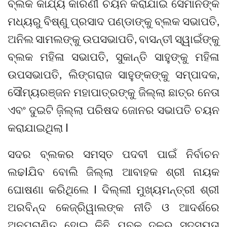
ବ୍ଲକ କାର୍ଯ୍ୟ କାରିଣୀ ଚୟନ କରାଯାଇ ସେମାନଙ୍କ
ମଧ୍ୟରୁ ବିଷ୍ଣୁ ପ୍ରସାଦ ପଣ୍ଡାଙ୍କୁ ବ୍ଲକ ସଭାପତି,
ଅନିଲ ସାମଲଙ୍କୁ ଉପସଭାପତି, ବାସନ୍ତୀ ସ୍ୱାଇଁଙ୍କୁ
ବ୍ଲକ ମହିଳା ସଭାପତି, ସୁକାନ୍ତି ସାହୁଙ୍କୁ ମହିଳା
ଉପସଭାପତି, ଲିଙ୍ଗରାଜ ସାହୁଙ୍କଙ୍କୁ ସମ୍ପାଦକ,
ସୌମ୍ୟରଞ୍ଜନ ମହାପାତ୍ରଙ୍କୁ ଜିଲ୍ଲା ଛାତ୍ର ନେତା
ଏବଂ ଦୁଇଟି ଜ଼ିଲ୍ଲା ପରିଷଦ ଜୋନର ସଭାପତି ଚୟନ
କରାଯାଇଥିଲା l
ସଦର ବ୍ଲକର ସମସ୍ତ ପଦବୀ ପାଇଁ ନିର୍ବାଚନ
ଲଢlଯିବ ବୋଲି ଜିଲ୍ଲା ଆବାହକ ଶ୍ରୀ ନାୟକ
ଘୋଷଣା କରିଥିଲେ l ଦିଲ୍ଲୀ ମୁଖ୍ୟମନ୍ତ୍ରୀ ଶ୍ରୀ
ଅରବିନ୍ଦ କେଜ୍ରିୱାଲଙ୍କ ନୀତି ଓ ଆଦର୍ଶରେ
ଅନୁପ୍ରାଣିତ ହୋଇ କିଛି ଯୁବକ ଦଳର ସଦସ୍ୟତା