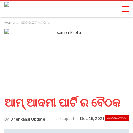
Home
ଢେଙ୍କାନାଳ ଖବର
ଆମ୍ ଆଦମୀ ପାର୍ଟି ର ବୈଠକ
Last updated
Dec 18, 2021
ଢେଙ୍କାନାଳ ଖବର
By
Dhenkanal Update