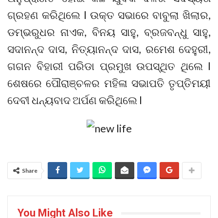
ଗ୍ରହଣ କରିଥିଲେ l ଉକ୍ତ ସଭାରେ ବାବୁଲା ଖିଲାର,
ଡମ୍ଭରୁଧର ନାଏକ, ବିନୟ ସାହୁ, ବ୍ରଜବନ୍ଧୁ ସାହୁ,
ସଦାନନ୍ଦ ଦାସ, ନିତ୍ୟାନନ୍ଦ ଦାସ, ରମେଶ ଦେହୁରୀ,
ଗଗନ ବିହାରୀ ପରିଡା ପ୍ରମୁଖ ଉପସ୍ଥିତ ଥିଲେ l
ଶେଷରେ ପୌରାଞ୍ଚଳର ମହିଳା ସଭାପତି ତୃପ୍ତିମୟୀ
ଦେବୀ ଧନ୍ୟବାଦ ଅର୍ପଣ କରିଥିଲେ l
Share
You Might Also Like