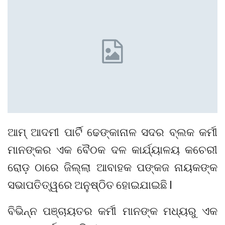
ଆମ୍ ଆଦମୀ ପାର୍ଟି ଢେଙ୍କାନାଳ ସଦର ବ୍ଲକ କର୍ମୀ
ମାନଙ୍କର ଏକ ବୈଠକ ଦଳ କାର୍ଯ୍ୟାଳୟ କଚେରୀ
ରୋଡ଼ ଠାରେ ଜିଲ୍ଲା ଆବାହକ ପଙ୍କଜ ନାୟକଙ୍କ
ସଭାପତିତ୍ୱରେ ଅନୁଷ୍ଠିତ ହୋଇଯାଇଛି l
ବିଭିନ୍ନ ପଞ୍ଚାୟତର କର୍ମୀ ମାନଙ୍କ ମଧ୍ୟରୁ ଏକ