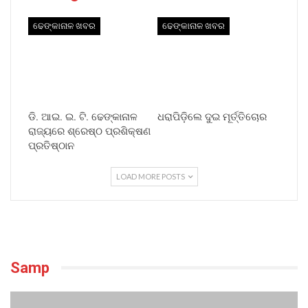
ଢେଙ୍କାନାଳ ଖବର
ଢେଙ୍କାନାଳ ଖବର
ଡି. ଆଇ. ଇ. ଟି. ଢେଙ୍କାନାଳ
ଧରାପିଡ଼ିଲେ ଦୁଇ ମୂର୍ତ୍ତିଚୋର
ରାଜ୍ୟରେ ଶ୍ରେଷ୍ଠ ପ୍ରଶିକ୍ଷଣ
ପ୍ରତିଷ୍ଠାନ
LOAD MORE POSTS
Samp