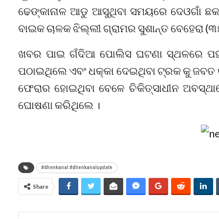
ଢେଙ୍କାନାଳ ଆଡୁ ଆସୁଥିବା ସମୟରେ ଦେଓଗାଁ ଛ
ବାଇକ ଚାଳକ ଝିଲ୍ଲୀ ଗ୍ରାମର ସୁଶାନ୍ତ ବେହେରା 
ଖବର ପାଇ ଗଁଦିଆ ପୋଲିସ ଘଟଣା ସ୍ଥଳରେ ପହଂଚ
ପଠାଇଥିଲେ ଏବଂ ଧକ୍କା ଦେଇଥିବା ଟ୍ରକ କୁ ଜବତ 
ଫେରାର ହୋଇଥିବା ବେଳେ ଚିକିତ୍ସାଧୀନ ଅବସ୍ଥାର
ଘୋଷଣା କରିଥିଲେ ।
#dhenkanal #dhenkanalupdate
Share