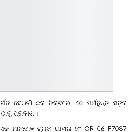
ତର୍ଗତ ଦେଓଗାଁ ଛକ ନିକଟରେ ଏକ ମର୍ମତୁନ୍ତ ସଡ଼କ
ଠାରୁ ପ୍ରକାଶ ।
ରେ ଏକ ମାଲବାହି ଟ୍ରକ ଯାହାର ନଂ OR 06 F7087