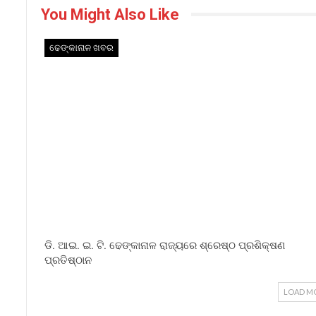
You Might Also Like
ଢେଙ୍କାନାଳ ଖବର
ଡି. ଆଇ. ଇ. ଟି. ଢେଙ୍କାନାଳ ରାଜ୍ୟରେ ଶ୍ରେଷ୍ଠ ପ୍ରଶିକ୍ଷଣ
ପ୍ରତିଷ୍ଠାନ
LOAD M