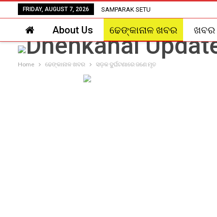
FRIDAY, AUGUST 7, 2026
SAMPARAK SETU
About Us
ଢେଙ୍କାନାଳ ଖବର
ଖବର
Home
ଢେଙ୍କାନାଳ ଖବର
ସଡ଼କ ଦୁର୍ଘଟଣାରେ ଜଣେ ମୃତ