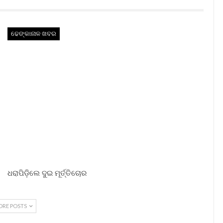
ଢେଙ୍କାନାଳ ଖବର
ଧରାପିଡ଼ିଲେ ଦୁଇ ମୂର୍ତ୍ତିଚୋର
ORE POSTS