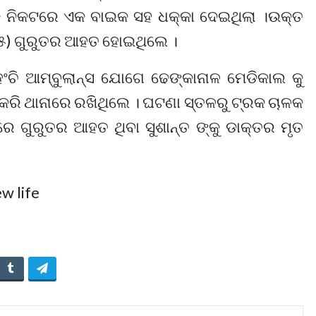
କ ନିକଟରେ ଏକ ବାଇକ ସହ ଧକ୍କା ଦେଇଥିଲା ।ଉକ୍ତ
(୩୫) ଗୁରୁତର ଆହତ ହୋଇଥିଲେ ।
ି ଆମ୍ବୁଲାନ୍ସ ଯୋଗେ ଢେଙ୍କାନାଳ ମେଡିକାଲ କୁ
କରି ଥାନାରେ ରଖିଥିଲେ । ଘଟଣା ସ୍ତଳରୁ ଟ୍ରକ ଚାଳକ
େ ଗୁରୁତର ଆହତ ଥିବା ସୁଶାନ୍ତ ଙ୍କୁ ଡାକ୍ତର ମୃତ