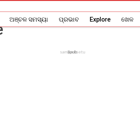
ଅଞ୍ଚଳ ସମସ୍ୟା
ପ୍ରଭାବ
Explore
ଖେଳ