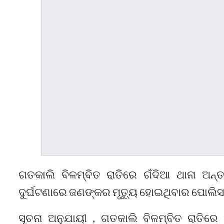
ଗତକାଲି ବିଳମ୍ବିତ ରାତିରେ ଗଁଦିଆ ଥାନା ଅନ୍
ଦୁର୍ଘଟଣାରେ ଜଣଙ୍କର ମୃତ୍ୟୁ ହୋଇଥିବାର ପୋଲିସ 
ସୂଚନା ଅନୁଯାୟୀ , ଗତକାଲି ବିଳମ୍ବିତ ରାତି