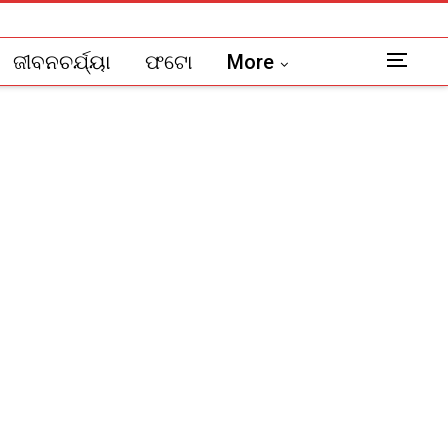
ଜୀବନଚର୍ଯ୍ୟା
ଫଟୋ
More