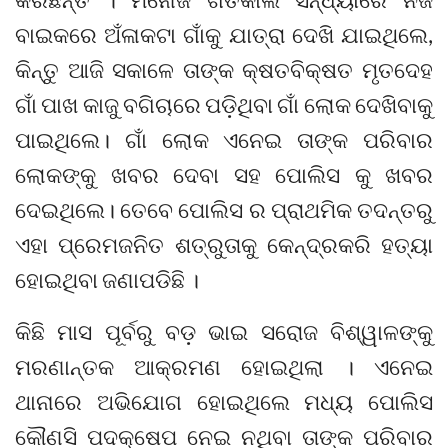
ବାଇକରେ ଅଁଳାକଟା ଗାଁକୁ ଯାତ୍ରା ଦେଖି ଯାଇଥିଲେ,
କିନ୍ତୁ ଆଜି ସକାଳେ ତାଙ୍କ କ୍ଷତବିକ୍ଷତ ମୃତଦେହ
ଗାଁ ପାଖ କାଜୁ ବଗିଚାରେ ପଡ଼ିଥିବା ଗାଁ ଲୋକ ଦେଖିବାକୁ
ପାଇଥିଲେ। ଗାଁ ଲୋକ ଏନେଇ ତାଙ୍କ ପରିବାର
ଲୋକଙ୍କୁ ଖବର ଦେବା ସହ ପୋଲିସ କୁ ଖବର
ଦେଇଥିଲେ। ତେବେ ପୋଲିସ ର ପ୍ରାଥମିକ ତଦନ୍ତରୁ
ଏହା ପ୍ରେମଜନିତ ଶତ୍ରୁତାକୁ କେନ୍ଦ୍ରକରି ହତ୍ୟା
ହୋଇଥିବା ଜଣାପଡିଛି ।
କିଛି ମାସ ପୂର୍ବରୁ ବଡ଼ ଭାଇ ସରୋଜ ବିଶ୍ୱାଳଙ୍କୁ
ମରଣାନ୍ତକ ଆକ୍ରମଣ ହୋଇଥିଲା । ଏନେଇ
ଥାନାରେ ଅଭିଯୋଗ ହୋଇଥିଲେ ମଧ୍ୟ ପୋଲିସ
କୌଣସି ପଦକ୍ଷେପ ନେଇ ନଥିବା ତାଙ୍କ ପରିବାର