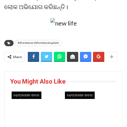
ଲୋକ ଅଭିଯୋଗ କରିଛନ୍ତି।
#dhenkanal #dhenkanalupdate
Share
You Might Also Like
ଢେଙ୍କାନାଳ ଖବର
ଢେଙ୍କାନାଳ ଖବର