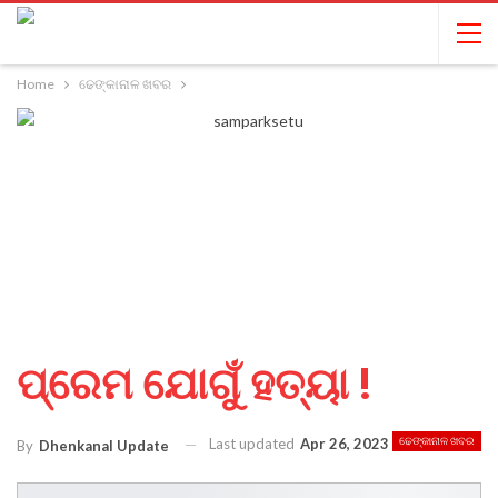
Home
ଢେଙ୍କାନାଳ ଖବର
ପ୍ରେମ ଯୋଗୁଁ ହତ୍ୟା !
Last updated
Apr 26, 2023
ଢେଙ୍କାନାଳ ଖବର
By
Dhenkanal Update