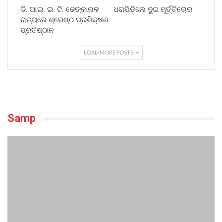
ଡି. ଆଇ. ଇ. ଟି. ଢେଙ୍କାନାଳ
ଧରାପିଡ଼ିଲେ ଦୁଇ ମୂର୍ତ୍ତିଚୋର
ରାଜ୍ୟରେ ଶ୍ରେଷ୍ଠ ପ୍ରଶିକ୍ଷଣ
ପ୍ରତିଷ୍ଠାନ
LOAD MORE POSTS
Samp