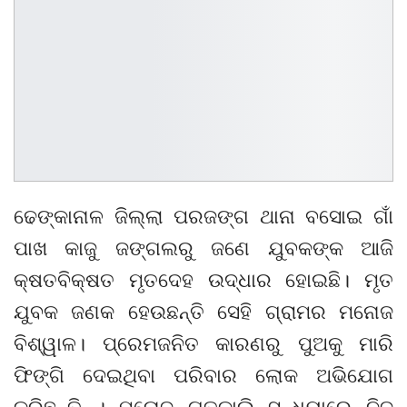
ଢେଙ୍କାନାଳ ଜିଲ୍ଲା ପରଜଙ୍ଗ ଥାନା ବସୋଇ ଗାଁ
ପାଖ କାଜୁ ଜଙ୍ଗଲରୁ ଜଣେ ଯୁବକଙ୍କ ଆଜି
କ୍ଷତବିକ୍ଷତ ମୃତଦେହ ଉଦ୍ଧାର ହୋଇଛି। ମୃତ
ଯୁବକ ଜଣକ ହେଉଛନ୍ତି ସେହି ଗ୍ରାମର ମନୋଜ
ବିଶ୍ୱାଳ। ପ୍ରେମଜନିତ କାରଣରୁ ପୁଅକୁ ମାରି
ଫିଙ୍ଗି ଦେଇଥିବା ପରିବାର ଲୋକ ଅଭିଯୋଗ
କରିଛନ୍ତି । ମନୋଜ ଗତକାଲି ସନ୍ଧ୍ୟାରେ ନିଜ