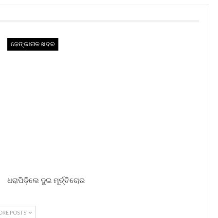
ଢେଙ୍କାନାଳ ଖବର
ଧରାପିଡ଼ିଲେ ଦୁଇ ମୂର୍ତ୍ତିଚୋର
ORE POSTS