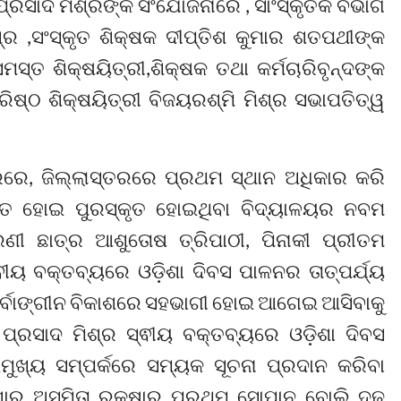
ପ୍ରସାଦ ମିଶ୍ରଙ୍କ ସଂଯୋଜନାରେ , ସାଂସ୍କୃତିକ ବିଭାଗ
ଶ୍ର ,ସଂସ୍କୃତ ଶିକ୍ଷକ ଦୀପ୍ତିଶ କୁମାର ଶତପଥୀଙ୍କ
୍ତ ଶିକ୍ଷୟିତ୍ରୀ,ଶିକ୍ଷକ ତଥା କର୍ମଚାରିବୃନ୍ଦଙ୍କ
ଷ୍ଠ ଶିକ୍ଷୟିତ୍ରୀ ବିଜୟରଶ୍ମି ମିଶ୍ର ସଭାପତିତ୍ୱ
ରରେ, ଜିଲ୍ଲାସ୍ତରରେ ପ୍ରଥମ ସ୍ଥାନ ଅଧିକାର କରି
ିତ ହୋଇ ପୁରସ୍କୃତ ହୋଇଥିବା ବିଦ୍ୟାଳୟର ନବମ
ରେଣୀ ଛାତ୍ର ଆଶୁତୋଷ ତ୍ରିପାଠୀ, ପିନାକୀ ପ୍ରୀତମ
ୟ ବକ୍ତବ୍ୟରେ ଓଡ଼ିଶା ଦିବସ ପାଳନର ତାତ୍ପର୍ଯ୍ୟ
 ସର୍ବାଙ୍ଗୀନ ବିକାଶରେ ସହଭାଗୀ ହୋଇ ଆଗେଇ ଆସିବାକୁ
୍ରସାଦ ମିଶ୍ର ସ୍ଵୀୟ ବକ୍ତବ୍ୟରେ ଓଡ଼ିଶା ଦିବସ
ମୁଖ୍ୟ ସମ୍ପର୍କରେ ସମ୍ୟକ ସୂଚନା ପ୍ରଦାନ କରିବା
ିଶାର ଅସ୍ମିତା ରକ୍ଷାର ପ୍ରଥମ ସୋପାନ ବୋଲି ଦୃଢ଼