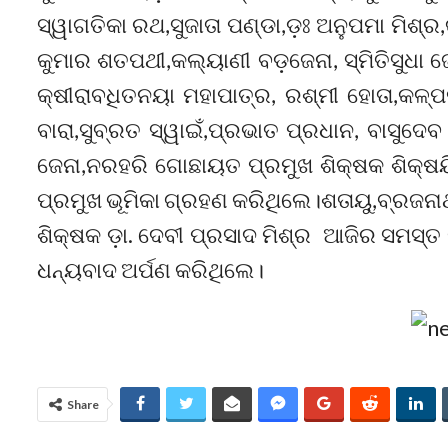
ସ୍ୱାଗତିକା ରଥ,ସୁଜାତା ପଣ୍ଡା,ଡ଼ଃ ଅନୁପମା ମିଶ୍
କୁମାର ଶତପଥୀ,କଲ୍ୟାଣୀ ବଡ଼ଜେନା, ସ୍ମିତିସୁଧା ଜେନ
କ୍ଷୀରାବଧିତନୟା ମହାପାତ୍ର, ରଶ୍ମୀ ହୋତା,କଳ୍ପନ
ବାରା,ସୁବ୍ରତ ସ୍ୱାଇଁ,ପ୍ରଭାତ ପ୍ରଧାନ, ବାସୁଦେ
ଜେନା,ନରହରି ଗୋଛାୟତ ପ୍ରମୁଖ ଶିକ୍ଷକ ଶିକ୍ଷୟିତ
ପ୍ରମୁଖ ଭୂମିକା ଗ୍ରହଣ କରିଥିଲେ।ଶତାୟୁ,ବ୍ରଜନ
ଶିକ୍ଷକ ଡ଼ା. ଦେବୀ ପ୍ରସାଦ ମିଶ୍ର ଆଜିର ସମସ୍ତ
ଧନ୍ୟବାଦ ଅର୍ପଣ କରିଥିଲେ।
Share