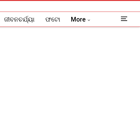
ଜୀବନଚର୍ଯ୍ୟା
ଫଟୋ
More