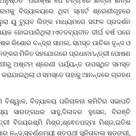
ଷ୍ଠିତ ‘ପରୀକ୍ଷା ପେ ଚର୍ଚ୍ଚା’ରେ ଛାତ୍ରୀ ଛାତ୍ର
ମକୁ ବିଦ୍ୟାଳୟରେ ଥିବା ସ୍ମାର୍ଟ ଶ୍ରେଣୀଗୃହରେ
ା ୟୁ ଟ୍ୟୁବ ଲିଙ୍କ ମାଧ୍ୟମରେ ସଫଳ ପ୍ରଦର୍ଶନ
ାୟକ ହୋଇପାରିଥିଲା।ଏତଦବ୍ୟତୀତ ଦୀର୍ଘ ବର୍ଷ ପରେ
ିକ୍ଷକ କିଶୋର ଚନ୍ଦ୍ର ସାମଲ, ସମସ୍ତ ପାଚିକା ବୃନ୍ଦ ଓ
ମାନଙ୍କର ମିଳିତ ସହଯୋଗରେ ପ୍ରଧାନମନ୍ତ୍ରୀ ପୋଷଣ
ୁ ଅଷ୍ଟମ ଶ୍ରେଣୀ ପର୍ଯ୍ୟନ୍ତ ଉପସ୍ଥିତ ସମସ୍ତ
ଣ କରାଯାଇଥିଲା ଓ ସମସ୍ତେ ତାହାକୁ ଆନନ୍ଦରେ ଗ୍ରହଣ
ୀ ବିଶ୍ୱାଳ, ବିଦ୍ୟାଳୟ ପରିଚାଳନା କମିଟିର ସଭାପତି
 ସାରଙ୍ଗଧର ସାହୁ,ଦିଲାବର ହୁସେନ, ବିରଞ୍ଚି
୍ରୀ ବିଜୟରଶ୍ମି ମିଶ୍ର,ଶ୍ଵେତପଦ୍ମା ମିଶ୍ର,ଇତିଶ
ମାର ନନ୍ଦ,ସ୍ବର୍ଣ୍ଣମୟୀ ଶତପଥୀ ସୁନିତାବାଳା ଷଡ଼ଙ୍ଗୀ,