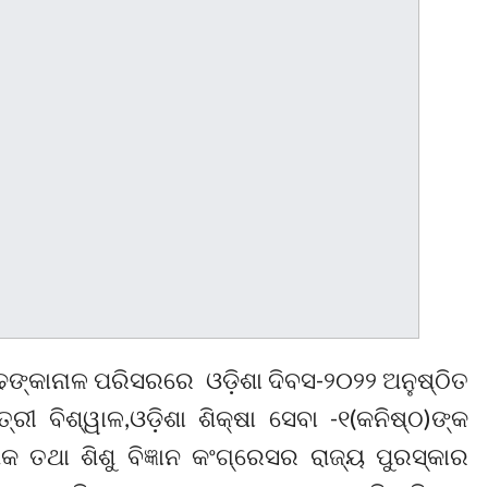
ଙ୍କାନାଳ ପରିସରରେ ଓଡ଼ିଶା ଦିବସ-୨୦୨୨ ଅନୁଷ୍ଠିତ
ରୀ ବିଶ୍ୱାଳ,ଓଡ଼ିଶା ଶିକ୍ଷା ସେବା -୧(କନିଷ୍ଠ)ଙ୍କ
 ତଥା ଶିଶୁ ବିଜ୍ଞାନ କଂଗ୍ରେସର ରାଜ୍ୟ ପୁରସ୍କାର