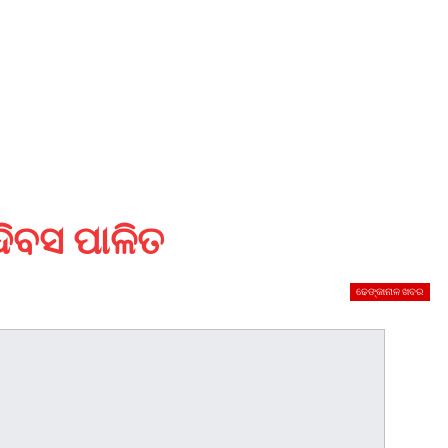
 ଦିବସ ପାଳିତ
ଢେଙ୍କାନାଳ ଖବର