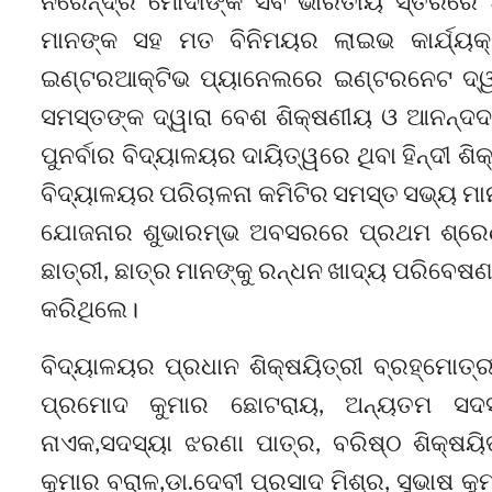
ନରେନ୍ଦ୍ର ମୋଦୀଙ୍କ ସର୍ବ ଭାରତୀୟ ସ୍ତରରେ ଅନୁ
ମାନଙ୍କ ସହ ମତ ବିନିମୟର ଲାଇଭ କାର୍ଯ୍ୟକ୍ର
ଇଣ୍ଟରଆକ୍ଟିଭ ପ୍ୟାନେଲରେ ଇଣ୍ଟରନେଟ ଦ୍ୱାର
ସମସ୍ତଙ୍କ ଦ୍ୱାରା ବେଶ ଶିକ୍ଷଣୀୟ ଓ ଆନନ୍ଦଦ
ପୁନର୍ବାର ବିଦ୍ୟାଳୟର ଦାୟିତ୍ୱରେ ଥିବା ହିନ୍ଦୀ ଶ
ବିଦ୍ୟାଳୟର ପରିଚାଳନା କମିଟିର ସମସ୍ତ ସଭ୍ୟ 
ଯୋଜନାର ଶୁଭାରମ୍ଭ ଅବସରରେ ପ୍ରଥମ ଶ୍ରେଣୀର
ଛାତ୍ରୀ, ଛାତ୍ର ମାନଙ୍କୁ ରନ୍ଧନ ଖାଦ୍ୟ ପରିବେଷ
କରିଥିଲେ।
ବିଦ୍ୟାଳୟର ପ୍ରଧାନ ଶିକ୍ଷୟିତ୍ରୀ ବ୍ରହ୍ମୋତ୍ର
ପ୍ରମୋଦ କୁମାର ଛୋଟରାୟ, ଅନ୍ୟତମ ସଦସ୍ୟ
ନାଏକ,ସଦସ୍ୟା ଝରଣା ପାତ୍ର, ବରିଷ୍ଠ ଶିକ୍ଷୟିତ
କୁମାର ବରାଳ,ଡ଼ା.ଦେବୀ ପ୍ରସାଦ ମିଶ୍ର, ସୁଭାଷ କୁ