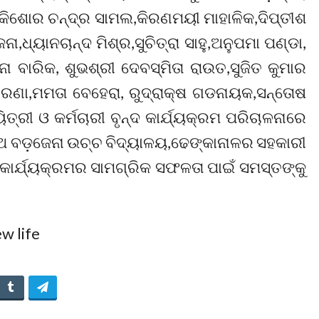
ର,କିଶୋର ଚନ୍ଦ୍ର ସାମଲ,କିରଣମୟୀ ମାହାଳିକ,ଦିପ୍ତୀଶ
ା,ଧ୍ୟାନଚାନ୍ଦ ମିଶ୍ର,ସୁଚିତ୍ରା ସାହୁ,ଅନୁପମା ପଣ୍ଡା,
ା ବାରିକ, ଶୁଭଶ୍ରୀ ଦେବସ୍ମିତା ରାଉତ,ସୁଜିତ କୁମାର
ବ ରଣା,ମମତା ବେହେରା, ରୁଦ୍ରାକ୍ଷ ଗଡନାୟକ,ସନ୍ତୋଷ
୍ରୀ ଓ କର୍ମଚାରୀ ବୃନ୍ଦ କାର୍ଯ୍ୟକ୍ରମ ପରିଚାଳନାରେ
ାଥ ବଡ଼ଜେନା ଉଚ୍ଚ ବିଦ୍ୟାଳୟ,ଢେଙ୍କାନାଳର ସହକାରୀ
 କାର୍ଯ୍ୟକ୍ରମର ସାମଗ୍ରିକ ସଫଳତା ପାଇଁ ସମସ୍ତଙ୍କୁ