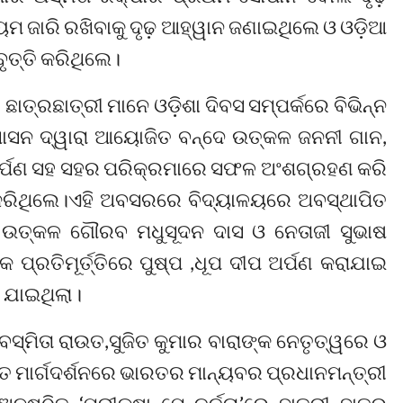
 ଜାରି ରଖିବାକୁ ଦୃଢ଼ ଆହ୍ୱାନ ଜଣାଇଥିଲେ ଓ ଓଡ଼ିଆ
ୃତ୍ତି କରିଥିଲେ।
ାତ୍ରଛାତ୍ରୀ ମାନେ ଓଡ଼ିଶା ଦିବସ ସମ୍ପର୍କରେ ବିଭିନ୍ନ
ାସନ ଦ୍ୱାରା ଆୟୋଜିତ ବନ୍ଦେ ଉତ୍କଳ ଜନନୀ ଗାନ,
୍ୟାର୍ପଣ ସହ ସହର ପରିକ୍ରମାରେ ସଫଳ ଅଂଶଗ୍ରହଣ କରି
 କରିଥିଲେ।ଏହି ଅବସରରେ ବିଦ୍ୟାଳୟରେ ଅବସ୍ଥାପିତ
ୋ, ଉତ୍କଳ ଗୌରବ ମଧୁସୂଦନ ଦାସ ଓ ନେତାଜୀ ସୁଭାଷ
୍ରତିମୂର୍ତ୍ତିରେ ପୁଷ୍ପ ,ଧୂପ ଦୀପ ଅର୍ପଣ କରାଯାଇ
 ଯାଇଥିଲା।
ମିତା ରାଉତ,ସୁଜିତ କୁମାର ବାରାଙ୍କ ନେତୃତ୍ୱରେ ଓ
ିତ ମାର୍ଗଦର୍ଶନରେ ଭାରତର ମାନ୍ୟବର ପ୍ରଧାନମନ୍ତ୍ରୀ