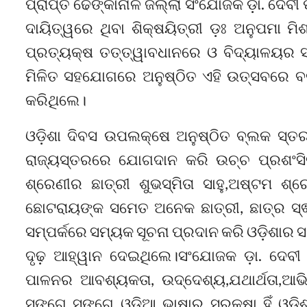
ପ୍ରାପ୍ତ ଢେଙ୍କାନାଳ ଜିଲ୍ଲା ସଂଯୋଜକ ଡ଼ା. ଦେବୀ 
ଦାୟିତ୍ୱରେ ଥିବା ଶିକ୍ଷୟିତ୍ରୀ ଡ଼ଃ ଅନୁପମା ମି
ପ୍ରତ୍ୟକ୍ଷ ତତ୍ତ୍ୱାବଧାନରେ ଓ ବିଦ୍ୟାଳୟର ସମସ
ମିଳିତ ସହଯୋଗରେ ଅନୁଷ୍ଠିତ ଏହି ଉତ୍ସବରେ ବରି
କରିଥିଲେ।
ଓଡ଼ିଶା ଦିବସ ଉପଲକ୍ଷେ ଅନୁଷ୍ଠିତ ବ୍ଲକ ସ୍ତ
ରାଜ୍ୟସ୍ତରରେ ଯୋଗଦାନ କରି ଉଚ୍ଚ ପ୍ରଶଂସ
ଶ୍ରେଣୀର ଛାତ୍ରୀ ଶୁଭସ୍ମିତା ସାହୁ,ଅଷ୍ଟମ ଶ୍
ଛୋଟରାୟଙ୍କ ସମେତ ଅନେକ ଛାତ୍ରୀ, ଛାତ୍ର ସ୍ଵୀ
ସମ୍ପର୍କରେ ସମ୍ୟକ ସୂଚନା ପ୍ରଦାନ କରି ଓଡ଼ିଶାର
ଦୃଢ଼ ଆହ୍ୱାନ ଦେଇଥିଲେ।ସଂଯୋଜକ ଡ଼ା. ଦେବୀ ପ
ପାଳନର ଆବଶ୍ୟକତା, ଉଦ୍ଦେଶ୍ୟ,ଯଥାର୍ଥତା,ଆଭି
ସଙ୍ଗେ ସଙ୍ଗେ ଓଡ଼ିଆ ଭାଷାର ସୁରକ୍ଷା ହିଁ ଓଡ଼