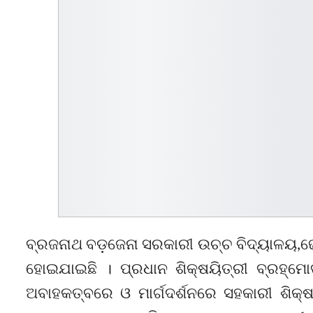
ବ୍ରଜନାଥ ବଡ଼ଜେନା ସରକାରୀ ଉଚ୍ଚ ବିଦ୍ୟାଳୟ,ଢେ
ହୋଇଯାଇଛି । ପ୍ରଧାନ ଶିକ୍ଷୟିତ୍ରୀ ବ୍ରହ୍ମୋତ୍
ଅବାହକତ୍ବରେ ଓ ମାର୍ଗଦର୍ଶନରେ ସହକାରୀ ଶିକ୍ଷକ