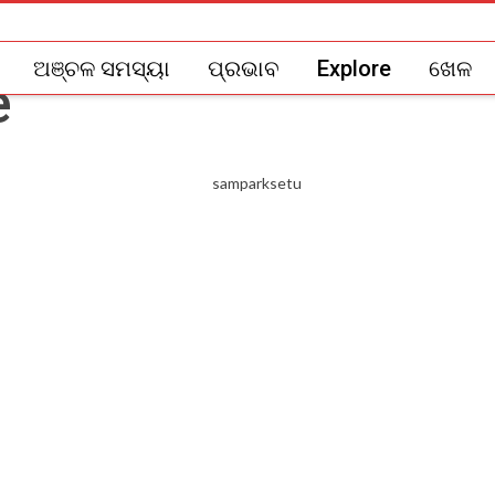
ଅଞ୍ଚଳ ସମସ୍ୟା
ପ୍ରଭାବ
Explore
ଖେଳ