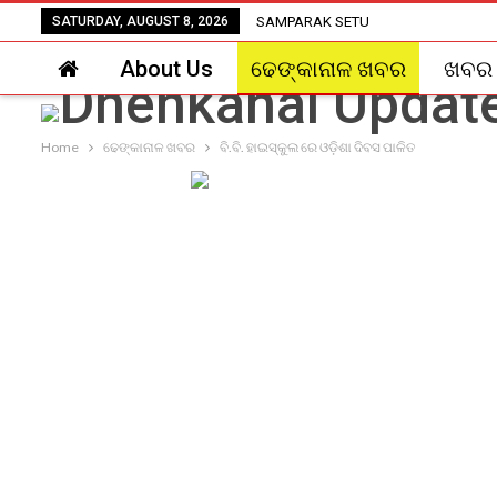
SATURDAY, AUGUST 8, 2026
SAMPARAK SETU
About Us
ଢେଙ୍କାନାଳ ଖବର
ଖବର
Home
ଢେଙ୍କାନାଳ ଖବର
ବି.ବି. ହାଇସ୍କୁଲ ରେ ଓଡ଼ିଶା ଦିବସ ପାଳିତ