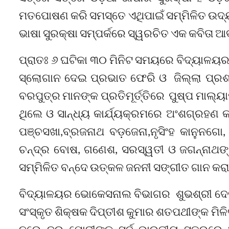
ମତପୋଷଣ କରି ସମସ୍ତେ ଏଥିପାଇଁ ସମ୍ମିଳିତ ଉଦ୍ୟମ
ଭାଷା ସୁରକ୍ଷା ସମ୍ପର୍କରେ ସ୍ୱରଚିତ ଏକ କବିତା ଆବ
ପ୍ରାତଃ ୬ ଘଟିକା ୩୦ ମିନିଟ ସମୟରେ ବିଦ୍ୟାଳୟର ଛ
ସ୍ଲୋଗାନ ଦେଇ ପ୍ରଭାତ ଫେରି ଓ ଜିଲ୍ଲା ପ୍ରଶ
ବରପୁତ୍ର ମାନଙ୍କ ପ୍ରତିମୂର୍ତ୍ତିରେ ପୁଷ୍ପ ମାଲ
ଥିଲେ ଓ ସାନ୍ଧ୍ୟ କାର୍ଯ୍ୟକ୍ରମରେ ଅଂଶଗ୍ରହଣ
ପଞ୍ଚସଖା,ବ୍ରଜନାଥ ବଡ଼ଜେନା,ନୃସିଂହ କାନୁନଗ
ଚନ୍ଦ୍ର ବୋଷ, ଗଣେଶ, ସରସ୍ୱତୀ ଓ ଜଗନ୍ନାଥଙ୍କ ପ
ସମ୍ମିଳିତ ବନ୍ଦେ ଉତ୍କଳ ଜନନୀ ସଙ୍ଗୀତ ଗାନ କରା
ବିଦ୍ୟାଳୟର ଭୋକେସନାଲ ବିଭାଗର ଶୁଭଶ୍ରୀ ଦେବସ୍
ସଂସ୍କୃତ ଶିକ୍ଷକ ଦିପ୍ତୀଶ କୁମାର ଶତପଥୀଙ୍କ ମିଳ