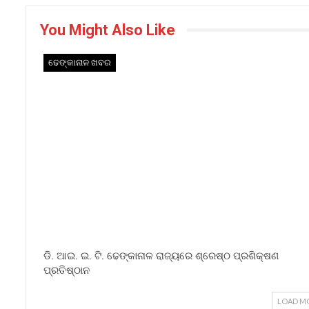
You Might Also Like
ଢେଙ୍କାନାଳ ଖବର
ଡି. ଆଇ. ଇ. ଟି. ଢେଙ୍କାନାଳ ରାଜ୍ୟରେ ଶ୍ରେଷ୍ଠ ପ୍ରଶିକ୍ଷଣ
ପ୍ରତିଷ୍ଠାନ
LOAD M