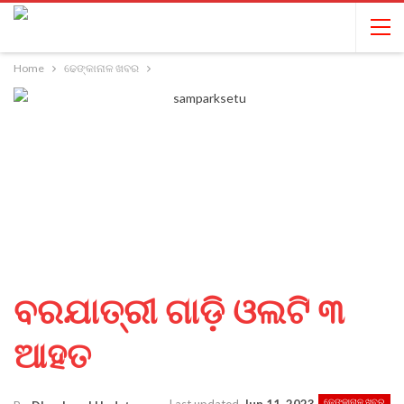
Home
ଢେଙ୍କାନାଳ ଖବର
ବରଯାତ୍ରୀ ଗାଡ଼ି ଓଲଟି ୩
ଆହତ
ଢେଙ୍କାନାଳ ଖବର