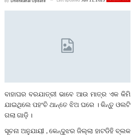
Last updated
Jun 11, 2023
By
Dhenkanal Update
ବାହାଘର ବରଯାତ୍ରୀ ଭାବେ ଆଉ ମାତ୍ର ଏକ କିମି
ଯାଇଥିଲେ ପହଂଚି ଥାନ୍ତେ ଝିଅ ଘରେ । କିନ୍ତୁ ଓଲଟି
ଗଲା ଗାଡ଼ି ।
ସୂଚନା ଅନୁଯାୟୀ , କେନ୍ଦୁଝର ଜିଲ୍ଲା ହାଟଡିହି ବ୍ଲକ