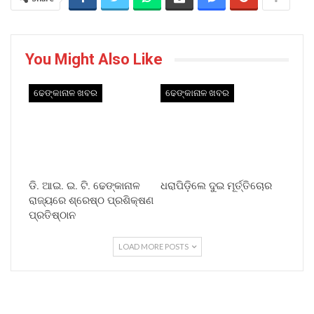
You Might Also Like
ଢେଙ୍କାନାଳ ଖବର
ଢେଙ୍କାନାଳ ଖବର
ଡି. ଆଇ. ଇ. ଟି. ଢେଙ୍କାନାଳ
ଧରାପିଡ଼ିଲେ ଦୁଇ ମୂର୍ତ୍ତିଚୋର
ରାଜ୍ୟରେ ଶ୍ରେଷ୍ଠ ପ୍ରଶିକ୍ଷଣ
ପ୍ରତିଷ୍ଠାନ
LOAD MORE POSTS