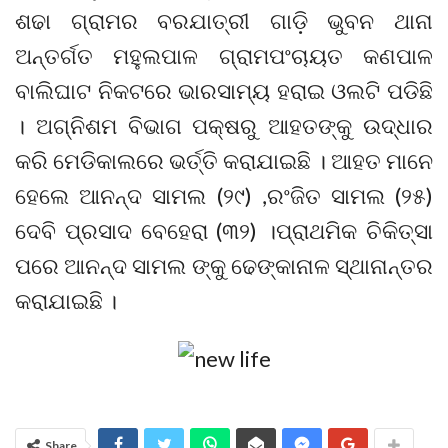
ଶଢା ଗ୍ରାମର ବରଯାତ୍ରୀ ଗାଡ଼ି ଭୁବନ ଥାନା
ଅନ୍ତର୍ଗତ ମହୁଲପାଳ ଗ୍ରାମପଂଚାୟତ କଣପାଳ
ବାଲିଘାଟ ନିକଟରେ ଭାରସାମ୍ୟ ହରାଇ ଓଲଟି ପଡିଛି
। ଅଗ୍ନିଶମ ବିଭାଗ ପକ୍ଷରୁ ଆହତଙ୍କୁ ଉଦ୍ଧାର
କରି ମେଡିକାଲରେ ଭର୍ତ୍ତି କରାଯାଇଛି । ଆହତ ମାନେ
ହେଲେ ଆନନ୍ଦ ସାମଲ (୨୯) ,ରଂଜିତ ସାମଲ (୨୫)
ଦେବି ପ୍ରସାଦ ବେହେରା (୩୨) ।ପ୍ରାଥମିକ ଚିକିତ୍ସା
ପରେ ଆନନ୍ଦ ସାମଲ ଙ୍କୁ ଢେଙ୍କାନାଳ ସ୍ଥାନାନ୍ତର
କରାଯାଇଛି ।
Share