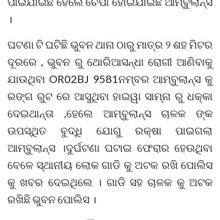
ପାଇଯାଇଛି ହେଲେ ଚେପା ହୋଇଯାଇଛି ଆମ୍ବୁଲାନ୍ସ
।
ଘଟଣା ଟି ଘଟିଛି ଭୁବନ ଥାନା ଠାରୁ ମାତ୍ର ୨ ଶହ ମିଟର
ଦୂରରେ , ଭୁବନ ରୁ ଥୋରିଆସନ୍ଧା ରୋଗୀ ଆଣିବାକୁ
ଯାଉଥିବା OR02BJ 9581ନମ୍ବର ଆମ୍ବୁଲାନ୍ସ କୁ
ରଙ୍ଗ ରୁଟ ରେ ଆସୁଥିବା ହାଇୱା ସାମ୍ନା ରୁ ଧକ୍କା
ଦେଇଥାନ୍ତା ,ହେଲେ ଆମ୍ବୁଲାନ୍ସ ଚାଳକ ଙ୍କ
ଉପସ୍ଥିତ ବୁଦ୍ଧି ଯୋଗୁ ରକ୍ଷା ପାଇଗଲା
ଆମ୍ବୁଲାନ୍ସ ।ଦୁର୍ଘଟଣା ଘଟାଇ ଫେରାର ହେଉଥିବା
ବେଳେ ସ୍ଥାନୀୟ ଲୋକ ଗାଡି କୁ ଅଟକ ରଖି ପୋଲିସ
କୁ ଖବର ଦେଇଥିଲେ । ଗାଡି ସହ ଚାଳକ କୁ ଅଟକ
ରଖିଛି ଭୁବନ ପୋଲିସ ।