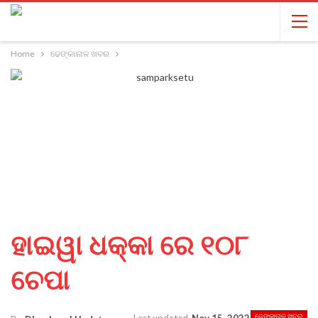
Home
ଢେଙ୍କାନାଳ ଖବର
ହାଇୱା ଧକ୍କା ରେ ୧୦୮
ଚେପା
ଢେଙ୍କାନାଳ ଖବର