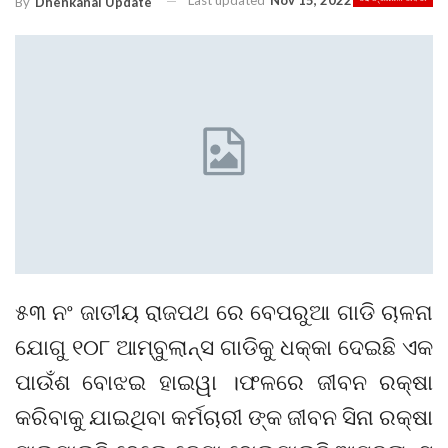
Last updated
Nov 15, 2022
By
Dhenkanal Update
୫୩ ନଂ ଜାତୀୟ ରାଜପଥ ରେ ବେପରୁଆ ଗାଡି ଚାଳନା
ଯୋଗୁ ୧୦୮ ଆମ୍ବୁଲାନ୍ସ ଗାଡିକୁ ଧକ୍କା ଦେଇଛି ଏକ
ପାଉଁଶ ବୋଝଇ ହାଇୱା ।ଫଳରେ ଜୀବନ ରକ୍ଷା
କରିବାକୁ ଯାଇଥିବା କର୍ମଚାରୀ ଙ୍କ ଜୀବନ ସିନା ରକ୍ଷା