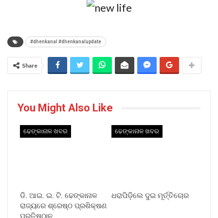
#dhenkanal #dhenkanalupdate
Share
You Might Also Like
ଢେଙ୍କାନାଳ ଖବର
ଢେଙ୍କାନାଳ ଖବର
ଡି. ଆଇ. ଇ. ଟି. ଢେଙ୍କାନାଳ
ଧରାପିଡ଼ିଲେ ଦୁଇ ମୂର୍ତ୍ତିଚୋର
ରାଜ୍ୟରେ ଶ୍ରେଷ୍ଠ ପ୍ରଶିକ୍ଷଣ
ପ୍ରତିଷ୍ଠାନ