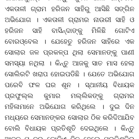
ଏକତାଳୀ ଗ୍ରାମ ହରିଜନ ସାହିରୁ ଆସିଛି ସଙ୍ଗିନ
ଅଭିଯୋଗ । ଏକତାଳୀ ଗ୍ରାମର ନାଉରୀ ସାହି ଓ
ହରିଜନ ସାହି ବାସିନ୍ଦାଙ୍କୁ ମିଳିଛି ଗୋଟିଏ
ବୋରଓ୍ବେଲ । ଯେହେତୁ ହରିଜନ ସାହିରେ ଏକ
ସୋଲାର ଜଳ ପ୍ରକଳ୍ପ ଥିଲା ସେମାନଙ୍କୁ ପାଣୀ
ସମସ୍ୟା ନଥିଲା । କିନ୍ତୁ ଆଜକୁ ସାତ ମାସ ହେଲା
ସୋଲିରଟି ଖରାପ ହୋଇପଡିଛି । ଯେତେ ଅଭିଯୋଗ
ପରେବି ଫଳ ଘର ଶୂନ । ସ୍ଥାନୀୟ ବିଧାୟକ
ପ୍ରଫୁଲ୍ଲ କୁମାର ମଲ୍ଲିକଙ୍କୁ ଗ୍ରାମର
ମହିଳାମାନେ ଅଭିଯୋଗ କରିଥିଲେ । ଦୁଇ ଦିନ
ମଧ୍ୟରେ ସେମାନଙ୍କର ସୋଲାର ଠିକ କରିଦିଆଯିବ
ବୋଲି ବିଧାୟକ ପ୍ରତିଶୃତି ଦେଇଥିଲେ । କିନ୍ତୁ
ଆଜକୁ ପନ୍ଦର କୋଡିଏ ଦିନ ହେଲେ ପ୍ରତିଶୃତିର