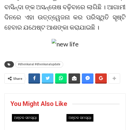
ବାସିନ୍ଦା ଙ୍କ ଅସନ୍ତୋଷ ବଢ଼ିବାରେ ଲାଗିଛି । ଆଗାମୀ
ଦିନରେ ଏହା ଉତ୍ତ୍ୱେଜନା କର ପରିସ୍ଥିତି ସୃଷ୍ଟି
ହେବାର ଯଥେଷ୍ଟ ଆଶଙ୍କା କରାଯାଇଛି ।
#dhenkanal #dhenkanalupdate
Share
You Might Also Like
ଅଞ୍ଚଳ ସମସ୍ୟା
ଅଞ୍ଚଳ ସମସ୍ୟା