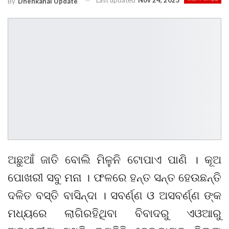
Last updated
Nov 24, 2023
By
Dhenkanal Update
ଅଛୁଆଁ ଜାତି ବୋଲି ମିଳୁନି ଟୋପାଏ ପାଣି । କୂଅ
ପୋଖରୀ ସବୁ ମନା । ଫଳରେ ହନ୍ତ ସନ୍ତ ହେଉଛନ୍ତି
ଦଳିତ ବସ୍ତି ବାସିନ୍ଦା । ସବର୍ଣ୍ଣ ଓ ଅସବର୍ଣ୍ଣ ଙ୍କ
ମଧ୍ୟରେ ଲାଗିରହିଥିବା ବିବାଦରୁ ଏଓଆରୁ