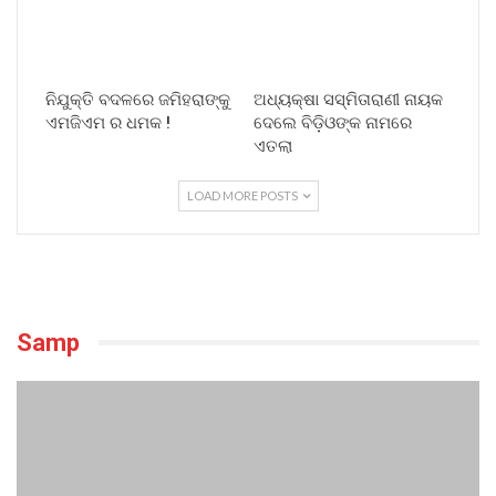
ନିଯୁକ୍ତି ବଦଳରେ ଜମିହରାଙ୍କୁ
ଅଧ୍ୟକ୍ଷା ସସ୍ମିତାରାଣୀ ନାୟକ
ଏମଜିଏମ ର ଧମକ !
ଦେଲେ ବିଡ଼ିଓଙ୍କ ନାମରେ
ଏତଲା
LOAD MORE POSTS
Samp