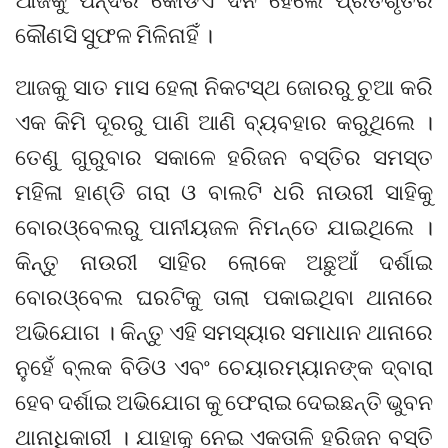
କୌଣସି ସୁଫଳ ମିଳିନାହିଁ ।
ଆଜକୁ ସାତ ମାସ ହେଲା ନିକଟସ୍ଥ ଜୋରରୁ ଚୁଆ କରି
ଏକ କିମି ଦୂରରୁ ପାଣି ଆଣି ବ୍ୟବହାର କରୁଥିଲେ ।
ତେଣୁ ଗୁରୁବାର ସକାଳେ ହରିଜନ ବସ୍ତିର ସମସ୍ତ
ମହିଳା ହାଣ୍ଡି ଗରା ଓ ବାଲଟି ଧରି ନାଉରୀ ସାହିକୁ
ବୋରଓ୍ବେଲରୁ ପାନୀୟଜଳ ନିମନ୍ତେ ଯାଇଥିଲେ ।
କିନ୍ତୁ ନାଉରୀ ସାହିର ଲୋକେ ଅଛୁଆଁ ଦର୍ଶାଇ
ବୋରଓ୍ବେଲ ଘରଟିକୁ ତାଲା ପକାଇଥିବା ଥାନାରେ
ଅଭିଯୋଗ । କିନ୍ତୁ ଏହି ସମସ୍ୟାର ସମାଧାନ ଥାନାରେ
ନୁହେଁ ବ୍ଲକ ବିଡିଓ ଏବଂ ଚେୟାରମ୍ୟାନଙ୍କ ଦ୍ବାରା
ହେବ ଦର୍ଶାଇ ଅଭିଯୋଗ କୁ ଫେରାଇ ଦେଇଛନ୍ତି ଭୁବନ
ଥାନାଧିକାରୀ । ଯାହାକୁ ନେଇ ଏକତାଳି ହରିଜନ ବସ୍ତି