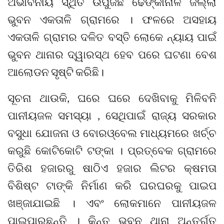
ଅଭାବନୀୟ ସ୍ଥିତି ଉପୁଜିଛି ଢେଙ୍କାନାଳ ଜିଲ୍ଲା
ଭୁବନ ଏକତାଳି ଗ୍ରାମରେ । ଫଳରେ ଅସହାୟ
ଏକତାଳି ଗ୍ରାମର ଦଳିତ ବସ୍ତି ଲୋକେ ନ୍ୟାୟ ପାଇଁ
ଭୁବନ ଥାନାର ଦ୍ୱାରସ୍ଥ ହେବ ପରେ ଘଟଣା ବେଶ
ଆଲୋଡନ ସୃଷ୍ଟି କରିଛି।
ସୂଚନା ଥାଉକି, ଘରେ ଘରେ ଦେଖିବାକୁ ମିଳିବନି
ପାନୀୟଜଳ ସମସ୍ୟା , ସେଥିପାଇଁ ରାଜ୍ୟ ସରକାର
ବସୁଧା ଯୋଜନା ଓ ବୋରଓ୍ବେଲ ମାଧ୍ୟମରେ ଖର୍ଚ୍ଚ
କରୁଛି କୋଟିକୋଟି ଟଙ୍କା । ପ୍ରତ୍ବେକ ଗ୍ରାମରେ
ତିରିଶ ହଜାରରୁ ଷାଠିଏ ହଜାର ଲିଟର କ୍ଷମତା
ବିଶିଷ୍ଟ ଟାଙ୍କି ନିର୍ମାଣ କରି ଘରଘରକୁ ପାଇପ
ଖଞ୍ଜାଯାଇଛି । ଏବଂ ଲୋକମାନେ ପାନୀୟଜଳ
ପାଇପାରୁଛନ୍ତି । କିନ୍ତୁ ଭୁବନ ଥାନା ଅନ୍ତର୍ଗତ