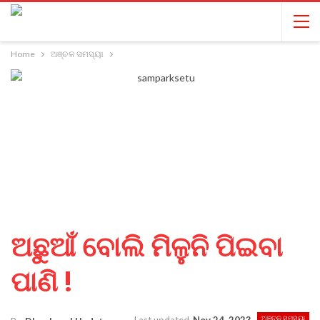
Home
ଅଞ୍ଚଳ ସମସ୍ୟା
ଅଛୁଆଁ ବୋଲି ମିଳୁନି ପିଇବା
ପାଣି !
ଅଞ୍ଚଳ ସମସ୍ୟା