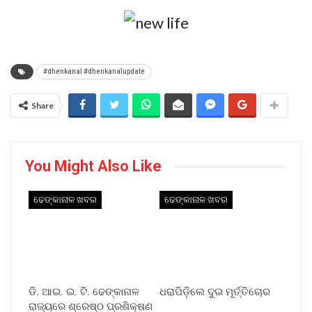
#dhenkanal #dhenkanalupdate
Share
You Might Also Like
ଢେଙ୍କାନାଳ ଖବର
ଢେଙ୍କାନାଳ ଖବର
ଡି. ଆଇ. ଇ. ଟି. ଢେଙ୍କାନାଳ
ଧରାପିଡ଼ିଲେ ଦୁଇ ମୂର୍ତ୍ତିଚୋର
ରାଜ୍ୟରେ ଶ୍ରେଷ୍ଠ ପ୍ରଶିକ୍ଷଣ