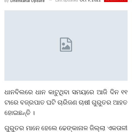
Last updated
Oct 9, 2022
By
Dhenkanal Update
ଧାନବିଲରେ ଧାନ କାଟୁଥିବା ସମୟରେ ଆଜି ଦିନ ୧୧
ଟାରେ ବଜ୍ରପାତ ଘଟି ଚାରିଜଣ ଚାଷୀ ଗୁରୁତର ଆହତ
ହୋଇଛନ୍ତି ।
ଗୁରୁତର ମାନେ ହେଲେ ଢେଙ୍କାନାଳ ଜିଲ୍ଲା ଏକତାଳୀ