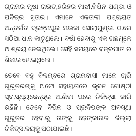
ଗ୍ରାମର ମୂଷା ରାଉତ,ହରିହର ମାଝୀ,ବିପିନ ପଣ୍ଡା ଓ
ପବିତ୍ର ସୁତାର। ଏମାନେ ଏକତାଳୀ ପଞ୍ଚାୟତ
ଅନ୍ତର୍ଗତ ବ୍ରହ୍ମପୁର ମଉଜା ସୋଲାମୁଣ୍ଡା ଠାରେ
ସଠିଆ ଧାନ କାଟୁଥିଲେ। ବର୍ଷା ହେବାରୁ ଏକ ଗଛମୂଳେ
ଆଶ୍ରୟ ନେଇଥିଲେ। ସେହି ସମୟରେ ବଜ୍ରପାତ ର
ଶିକାର ହୋଇଥିଲେ ।
ତେବେ ବହୁ ବିଳମ୍ବରେ ଗ୍ରାମବାସୀ ମାନେ ଚାରି
ଗୁରୁତରଙ୍କୁ ଅଟୋ ସହାୟତାରେ ଭୁବନ ଗୋଷ୍ଠୀ
ସ୍ବାସ୍ଥ୍ୟକେନ୍ଦ୍ର ଆଣିବା ପରେ ଚିକିତ୍ସା ଜାରି
ରହିଛି। ତେବେ ବିପିନ ଓ ପ୍ରଦିପଙ୍କ ଅବସ୍ଥା
ଗୁରୁତର ହେବାରୁ ତାଙ୍କୁ ଢେଙ୍କାନାଳ ଜିଲ୍ଲା
ଚିକିତ୍ସାଳୟକୁ ପଠାଯାଇଛି।