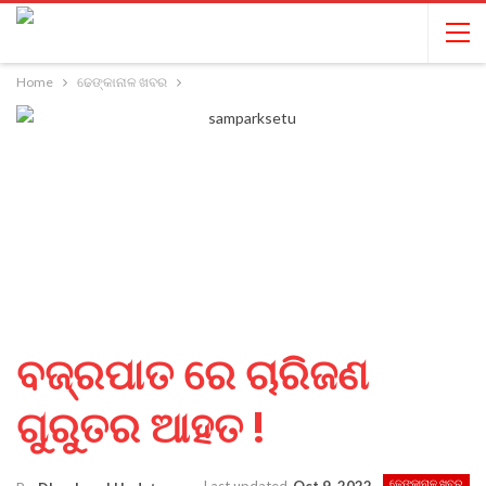
Home
ଢେଙ୍କାନାଳ ଖବର
ବଜ୍ରପାତ ରେ ଚାରିଜଣ
ଗୁରୁତର ଆହତ !
ଢେଙ୍କାନାଳ ଖବର