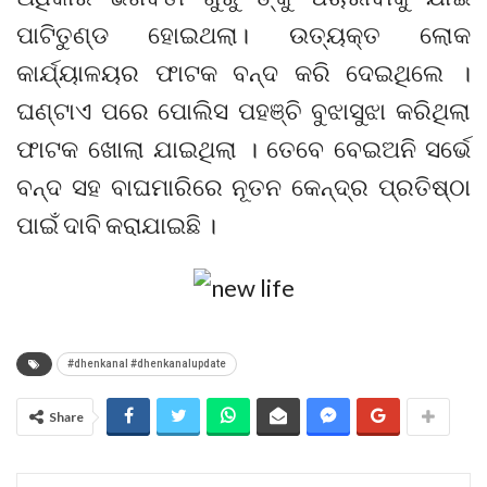
ପାଟିତୁଣ୍ଡ ହୋଇଥଲା। ଉତ୍ୟକ୍ତ ଲୋକ
କାର୍ଯ୍ୟାଳୟର ଫାଟକ ବନ୍ଦ କରି ଦେଇଥିଲେ ।
ଘଣ୍ଟାଏ ପରେ ପୋଲିସ ପହଞ୍ଚି ବୁଝାସୁଝା କରିଥିଲା
ଫାଟକ ଖୋଲା ଯାଇଥିଲା । ତେବେ ବେଇଅନି ସର୍ଭେ
ବନ୍ଦ ସହ ବାଘମାରିରେ ନୂତନ କେନ୍ଦ୍ର ପ୍ରତିଷ୍ଠା
ପାଇଁ ଦାବି କରାଯାଇଛି ।
#dhenkanal #dhenkanalupdate
Share