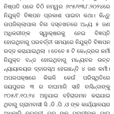
ନିଷ୍ପତି ପରେ ଚିଠି ନମ୍ୱର ୬୯୫/୧୩.୮.୨୦୨୪ରେ
ନିଯୁକ୍ତି ବିଜ୍ଞାପନ ପ୍ରକାଶ ପାଇବା କଥା। କିନ୍ତୁ
ଉପଜିଲ୍ଲାପାଲ ବିନା ଦସ୍ତଖତରେ ଅନ୍ୟ ୫ ଜଣ
ଅଧିକରୀଙ୍କ ସ୍ୱାକ୍ଷରକୁ ନେଇ ବିଜ୍ଞପ୍ତି
ହୋଇଥିବାରୁ ପରବର୍ତ୍ତୀ ସମୟରେ ନିଯୁକ୍ତି ବିଜ୍ଞାପନ
ରଦ୍ଦ କରାଯାଇଥିଲା । ତେବେ ୫ ଟି କେନ୍ଦ୍ରର କର୍ମୀ
ନିଯୁକ୍ତ ବନ୍ଦ ହୋଇଥିବାରୁ ମାନ୍ୟବର ଉଚ୍ଚ
ନ୍ୟାୟାଳୟର ଦ୍ବାରସ୍ଥ ହେଇଛନ୍ତି ୪ ଜଣ କର୍ମୀ।
ଅପରପକ୍ଷରେ କିଭଳି କେଉଁ ପରିସ୍ଥିତିରେ
ଜୟପୁରର ୩ ର ବାଘମାରି ସାହି ବାସିନ୍ଦାଙ୍କୁ
୯୦୫/୮.୧୦.୨୪ ଅନୁଯାଇ ବହିରାଗମନ କରାଯାଇ
ଥିବାରୁ ଗ୍ରାମବାସୀ ସି .ଡି .ପି .ଓ ଙ୍କ କାର୍ଯ୍ୟାଳୟର
ଅଧିକାରି ଭଗବତୀ ଗୁରୁ ଙ୍କୁ ପଚାରୀବାକୁ ଯାଇ