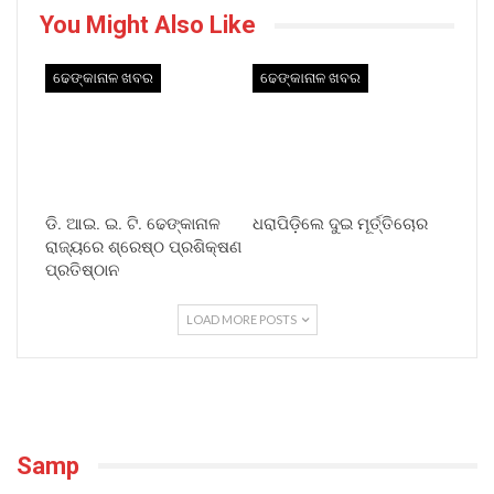
You Might Also Like
ଢେଙ୍କାନାଳ ଖବର
ଢେଙ୍କାନାଳ ଖବର
ଡି. ଆଇ. ଇ. ଟି. ଢେଙ୍କାନାଳ
ଧରାପିଡ଼ିଲେ ଦୁଇ ମୂର୍ତ୍ତିଚୋର
ରାଜ୍ୟରେ ଶ୍ରେଷ୍ଠ ପ୍ରଶିକ୍ଷଣ
ପ୍ରତିଷ୍ଠାନ
LOAD MORE POSTS
Samp