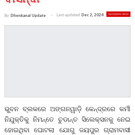
Last updated
Dec 2, 2024
ଢେଙ୍କାନାଳ ଖବର
By
Dhenkanal Update
ଭୁବନ ବ୍ଲକରେ ଅଙ୍ଗନୱାଡ଼ି କେନ୍ଦ୍ରରେ କର୍ମୀ
ନିଯୁକ୍ତିକୁ ନିମନ୍ତେ ଚୁଡାନ୍ତ ସିଲେକ୍ସନକୁ ନେଇ
ହୋଇଥିବା ଘୋଟଲା ଯୋଗୁ ଜୟପୁର ଗ୍ରାମବାସୀ