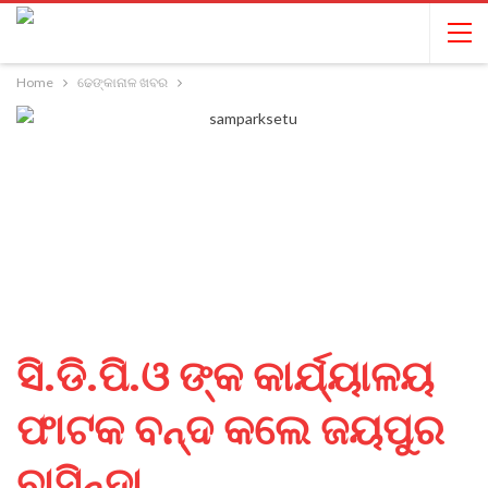
Home
ଢେଙ୍କାନାଳ ଖବର
ସି.ଡି.ପି.ଓ ଙ୍କ କାର୍ଯ୍ୟାଳୟ
ଫାଟକ ବନ୍ଦ କଲେ ଜୟପୁର
ବାସିନ୍ଦା