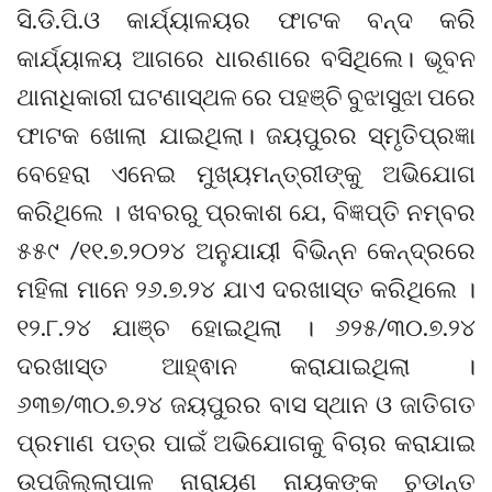
ସି.ଡି.ପି.ଓ କାର୍ଯ୍ୟାଳୟର ଫାଟକ ବନ୍ଦ କରି
କାର୍ଯ୍ୟାଳୟ ଆଗରେ ଧାରଣାରେ ବସିଥିଲେ। ଭୂବନ
ଥାନାଧିକାରୀ ଘଟଣାସ୍ଥଳ ରେ ପହଞ୍ଚି ବୁଝାସୁଝା ପରେ
ଫାଟକ ଖୋଲା ଯାଇଥିଲା। ଜୟପୁରର ସ୍ମୃତିପ୍ରଜ୍ଞା
ବେହେରା ଏନେଇ ମୁଖ୍ୟମନ୍ତ୍ରୀଙ୍କୁ ଅଭିଯୋଗ
କରିଥିଲେ । ଖବରରୁ ପ୍ରକାଶ ଯେ, ବିଜ୍ଞପ୍ତି ନମ୍ବର
୫୫୯ /୧୧.୭.୨୦୨୪ ଅନୁଯାୟୀ ବିଭିନ୍ନ କେନ୍ଦ୍ରରେ
ମହିଳା ମାନେ ୨୬.୭.୨୪ ଯାଏ ଦରଖାସ୍ତ କରିଥିଲେ ।
୧୨.୮.୨୪ ଯାଞ୍ଚ ହୋଇଥିଲା । ୬୨୫/୩୦.୭.୨୪
ଦରଖାସ୍ତ ଆହ୍ଵାନ କରାଯାଇଥିଲା ।
୬୩୭/୩୦.୭.୨୪ ଜୟପୁରର ବାସ ସ୍ଥାନ ଓ ଜାତିଗତ
ପ୍ରମାଣ ପତ୍ର ପାଇଁ ଅଭିଯୋଗକୁ ବିଚାର କରାଯାଇ
ଉପଜିଲ୍ଲାପାଳ ନାରାୟଣ ନାୟକଙ୍କ ଚୁଡାନ୍ତ