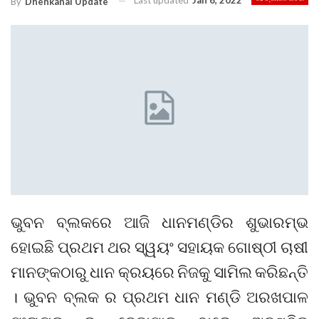
Last updated
Jan 6, 2022
By
Dhenkanal Update
ଭୁବନ ବ୍ଲକରେ ଆଜି ଧାନମଣ୍ଡିର ଶୁଭାରମ୍ଭ
ହୋଇଛି ପ୍ରଥମ ଥର ସ୍ୱୟଂ ସହାୟକ ଗୋଷ୍ଠୀ ଚାଷୀ
ମାନଙ୍କଠାରୁ ଧାନ କ୍ରୟରେ ନିଜକୁ ସାମିଲ କରିଛନ୍ତି
। ଭୁବନ ବ୍ଲକ ର ପ୍ରଥମ ଧାନ ମଣ୍ଡି ଅରଖପାଳ