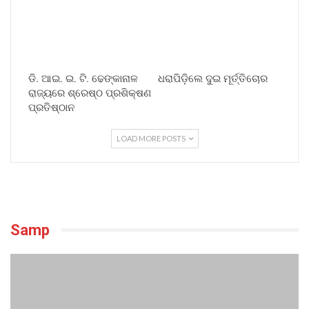
ଡି. ଆଇ. ଇ. ଟି. ଢେଙ୍କାନାଳ
ଧରାପିଡ଼ିଲେ ଦୁଇ ମୂର୍ତ୍ତିଚୋର
ରାଜ୍ୟରେ ଶ୍ରେଷ୍ଠ ପ୍ରଶିକ୍ଷଣ
ପ୍ରତିଷ୍ଠାନ
LOAD MORE POSTS
Samp