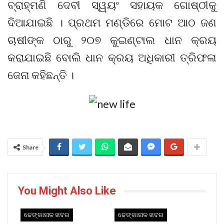
ବ୍ରାହ୍ମଣି ଦେବୀ ସ୍ୱୟଂ ସହାୟକ ଗୋଷ୍ଠୀକୁ
ଦିଆଯାଇଛି । ପ୍ରଥମ ମଣ୍ଡିରେ ମୋଟ ଆଠ ଜଣ
ଚାଷୀଙ୍କ ଠାରୁ ୨୦୭ କୁଇଣ୍ଟାଲ ଧାନ କ୍ରୟ
କରାଯାଇଛି ବୋଲି ଧାନ କ୍ରୟ ଅଧିକାରୀ ତ୍ରିଫଳା
ଜେନା କହିଛନ୍ତି ।
Share
You Might Also Like
ଢେଙ୍କାନାଳ ଖବର
ଢେଙ୍କାନାଳ ଖବର