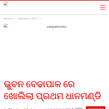
Home
ଢେଙ୍କାନାଳ ଖବର
ଭୁବନ ବେଢାପାଳ ରେ
ଖୋଲିଲା ପ୍ରଥମ ଧାନମଣ୍ଡି
ଢେଙ୍କାନାଳ ଖବର