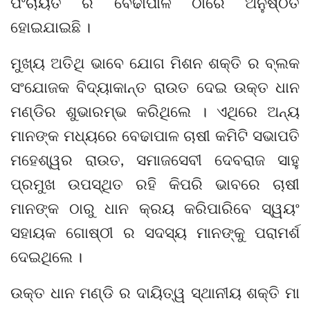
ପଂଚାୟତ ର ବେଢାପାଳ ଠାରେ ଅନୁଷ୍ଠିତ
ହୋଇଯାଇଛି ।
ମୁଖ୍ୟ ଅତିଥି ଭାବେ ଯୋଗ ମିଶନ ଶକ୍ତି ର ବ୍ଲକ
ସଂଯୋଜକ ବିଦ୍ୟାକାନ୍ତ ରାଉତ ଦେଇ ଉକ୍ତ ଧାନ
ମଣ୍ଡିର ଶୁଭାରମ୍ଭ କରିଥିଲେ । ଏଥିରେ ଅନ୍ୟ
ମାନଙ୍କ ମଧ୍ୟରେ ବେଢାପାଳ ଚାଷୀ କମିଟି ସଭାପତି
ମହେଶ୍ୱର ରାଉତ, ସମାଜସେବୀ ଦେବରାଜ ସାହୁ
ପ୍ରମୁଖ ଉପସ୍ଥିତ ରହି କିପରି ଭାବରେ ଚାଷୀ
ମାନଙ୍କ ଠାରୁ ଧାନ କ୍ରୟ କରିପାରିବେ ସ୍ୱୟଂ
ସହାୟକ ଗୋଷ୍ଠୀ ର ସଦସ୍ୟ ମାନଙ୍କୁ ପରାମର୍ଶ
ଦେଇଥିଲେ ।
ଉକ୍ତ ଧାନ ମଣ୍ଡି ର ଦାୟିତ୍ୱ ସ୍ଥାନୀୟ ଶକ୍ତି ମା