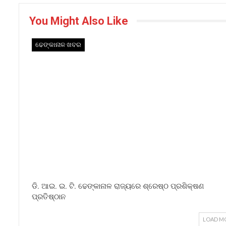
You Might Also Like
ଢେଙ୍କାନାଳ ଖବର
ଡି. ଆଇ. ଇ. ଟି. ଢେଙ୍କାନାଳ ରାଜ୍ୟରେ ଶ୍ରେଷ୍ଠ ପ୍ରଶିକ୍ଷଣ
ପ୍ରତିଷ୍ଠାନ
LOAD M