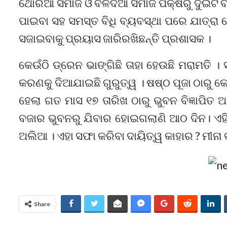
ଥୋରିଆ ସମାଜ ଓ ବଳଦିଆ ସମାଜ ପକ୍ଷରୁ ଦୁଇଟି ବଳ
ପାଇବା ସହ ସମସ୍ତ ବିଧି ବ୍ୟବସ୍ଥା ପରେ ଯାତ୍ରା 
ସଜାଇବାକୁ ପ୍ରୟାସ ଜାରିରଖିଛନ୍ତି ପ୍ରଶାସକ ।
କେଉଁଠି ଡ୍ରେନ ଭାଙ୍ଗିଛି ତାହା ହେଉଛି ମରାମତି ।
କରଣକୁ ଦିଆଯାଇଛି ଗୁରୁତ୍ୱ । ଷଷ୍ଠ ପୂଜା ଠାରୁ କ
ହେଲା ଗତ ମାସ ୧୭ ତାରିଖ ଠାରୁ ଭୁବନ ବିଜ୍ଞାପିତ
ବଜାର ଭୁବନରୁ ଯିବାର ହୋଇଗଲାଣି ଆଠ ଦିନ। ଏହି 
ଅଲିଆ । ଏହା ସଫା କରିବା ଦାୟିତ୍ୱ କାହାର ? ମୀନା 
Share