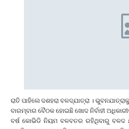
ରାତି ପାହିଲେ ଦଶହରା ବଳଦ୍‌ଯାତ୍ରା । ଭୁବନଯାତ୍ରା
ବାରମ୍ବାର ବୈଠକ ହୋଇଛି ଖୋଦ ନିର୍ବାହୀ ଅଧିକାର
ବର୍ଷ କୋଭିଡି ନିୟମ ବଳବତର ରହିଥିବାରୁ ବଳଦ ଯ