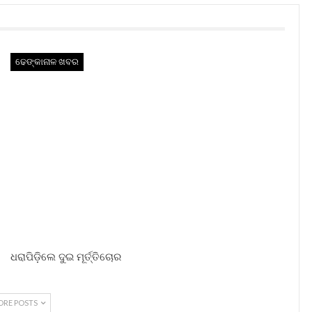
ଢେଙ୍କାନାଳ ଖବର
ଧରାପିଡ଼ିଲେ ଦୁଇ ମୂର୍ତ୍ତିଚୋର
ORE POSTS