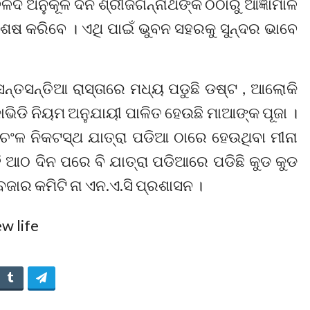
ଦ ଅନୁକୂଳ ଦିନ ଶ୍ରୀଜଗନ୍ନାଥଙ୍କ ଠଠାରୁ ଆଜ୍ଞାମାଳ
ଶେଷ କରିବେ । ଏଥି ପାଇଁ ଭୁବନ ସହରକୁ ସୁନ୍ଦର ଭାବେ
 ସନ୍ତସନ୍ତିଆ ରାସ୍ତାରେ ମଧ୍ୟ ପଡୁଛି ଡଷ୍ଟ , ଆଲୋକି
ୋଭିଡି ନିୟମ ଅନୁଯାୟୀ ପାଳିତ ହେଉଛି ମାଆଙ୍କ ପୂଜା ।
 ଅଚଂଳ ନିକଟସ୍ଥ ଯାତ୍ରା ପଡିଆ ଠାରେ ହେଉଥିବା ମୀନା
ଆଠ ଦିନ ପରେ ବି ଯାତ୍ରା ପଡିଆରେ ପଡିଛି କୁଡ କୁଡ
ବଜାର କମିଟି ନା ଏନ.ଏ.ସି ପ୍ରଶାସନ ।