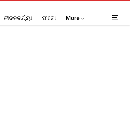
ଜୀବନଚର୍ଯ୍ୟା
ଫଟୋ
More