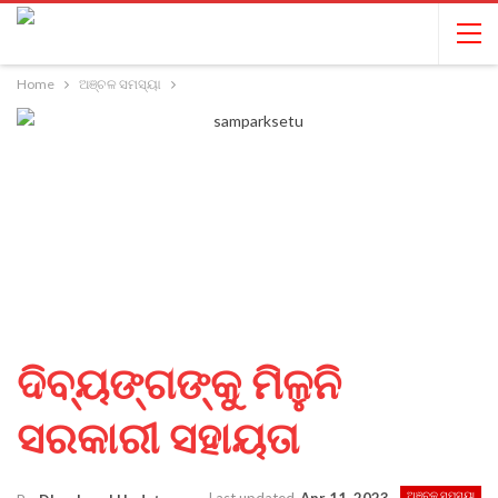
Home
ଅଞ୍ଚଳ ସମସ୍ୟା
ଦିବ୍ୟଙ୍ଗଙ୍କୁ ମିଳୁନି
ସରକାରୀ ସହାୟତା
ଅଞ୍ଚଳ ସମସ୍ୟା