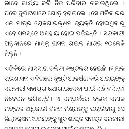
ଭାବେ କାର୍ଯ୍ୟ କରି ନିଜ ପରିବାର ଚଳାଉଥିଲେ ।
ପରେ ଦୁର୍ଘଟଣାରେ ଗୋଡ଼ ହରାଇଲେ । ସେ ପରିବାରର
ଏକ ମାତ୍ର ରୋଜଗାରକ୍ଷମ ବ୍ୟକ୍ତି ହୋଇଥିବାରୁ
ଏବେ ସମସ୍ତେ ଅସହାୟ ହୋଇ ପଡିଛନ୍ତି । ସରକାରୀ
ଅନୁଦାନରେ ମାସକୁ ରାସନ ଚାଉଳ ମାତ୍ର ୧୦କେଜି
ମିଳୁଛି ।
ଏତିକିରେ ମାସସାରା ଚଳିବା କଷ୍ଟକର ହେଉଛି ।ବ୍ଲକ
ପ୍ରଶାସନ ଏ ଦିଗରେ ଦୃଷ୍ଟି ଆକର୍ଷଣ କରି ଅଭୟଙ୍କୁ
ସରକାରୀ ସହାୟତା ଯୋଗାଇଦେବା ପାଇଁ ସାହି ବସିନ୍ଦା
ନିବେଦନ କରିଛନ୍ତି। ଏ ସମ୍ପର୍କରେ ବ୍ଲକ ସମାଜ
ମଙ୍ଗଳ ଅଧିକାରୀ ବିଜନ ମିଶ୍ରଙ୍କୁ ପଚାରିବାରୁ ସେ
ଭିନ୍ନକ୍ଷମ ଅଭୟଙ୍କୁ ଖୁବ ଶୀଘ୍ର ସମସ୍ତ ସରକାରୀ
ସହାୟତା ଯୋଗାଇ ଦେବା ପାଇଁ ଜଣାଇଛନ୍ତି ।