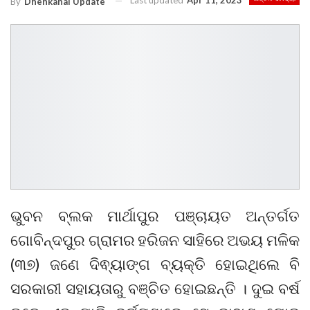
Last updated
Apr 11, 2023
By
Dhenkanal Update
ଭୁବନ ବ୍ଲକ ମାର୍ଥାପୁର ପଞ୍ଚାୟତ ଅନ୍ତର୍ଗତ
ଗୋବିନ୍ଦପୁର ଗ୍ରାମର ହରିଜନ ସାହିରେ ଅଭୟ ମଳିକ
(୩୭) ଜଣେ ଦିଵ୍ୟାଙ୍ଗ ବ୍ୟକ୍ତି ହୋଇଥିଲେ ବି
ସରକାରୀ ସହାୟତାରୁ ବଞ୍ଚିତ ହୋଇଛନ୍ତି । ଦୁଇ ବର୍ଷ