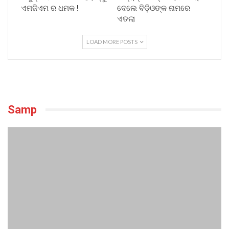
ଏମଜିଏମ ର ଧମକ !
ଦେଲେ ବିଡ଼ିଓଙ୍କ ନାମରେ
ଏତଲା
LOAD MORE POSTS
Samp