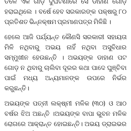
ତଳେ ଏକ ଗାଡ଼ି ଦୁର୍ଘଟଣାରେ ସେ ଡାହାଣ ଗୋଡ଼
ହରାଇଥିଲେ । ବର୍ଷେ ହେବ ସରକାରଙ୍କ ପକ୍ଷରୁ ୮୦
ପ୍ରତିଶତ ଭିନ୍ନକ୍ଷମ ପ୍ରମାଣପତ୍ର ମିଳିଛି ।
ହେଲେ ଆଜି ପର୍ଯ୍ୟନ୍ତ କୌଣସି ସରକାରୀ ସହାୟତା
ମିଳି ନଥିବାରୁ ଅଭୟ ନାହିଁ ନଥିବା ଅସୁବିଧାର
ସମ୍ମୁଖୀନ ହେଉଛନ୍ତି । ଅଭୟଙ୍କ ଡାହାଣ ପଟ
ଗୋଡ଼ ନ ଥିବାରୁ ଚାଲିବା ଦୂରର କଥା ପାଦେ ଘୁଞ୍ଚିବା
ପାଇଁ ମଧ୍ୟ ଅନ୍ୟମାନଙ୍କ ଉପରେ ନିର୍ଭର
କରୁଛନ୍ତି।
ଅଭୟଙ୍କ ପତ୍ନୀ ଲକ୍ଷ୍ମୀ ମଳିକ (୩୦) ଓ ଆଠ
ବର୍ଷର ଝିଅ ଅଛନ୍ତି ।ଅଭୟଙ୍କ ବାପା ଭୁବନ ମଳିକ
ରୋଗରେ ଆକ୍ରାନ୍ତ ହୋଇଛନ୍ତି। ଅଭୟ ଡ୍ରାଇଭର