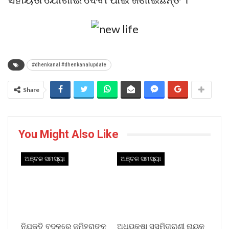
#dhenkanal #dhenkanalupdate
Share
You Might Also Like
ଅଞ୍ଚଳ ସମସ୍ୟା
ଅଞ୍ଚଳ ସମସ୍ୟା
ନିଯୁକ୍ତି ବଦଳରେ ଜମିହରାଙ୍କୁ
ଅଧ୍ୟକ୍ଷା ସସ୍ମିତାରାଣୀ ନାୟକ